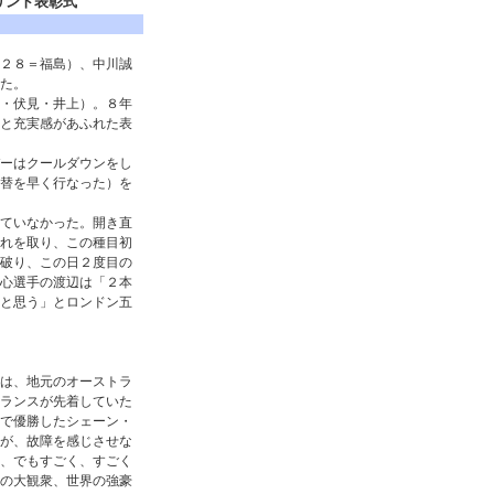
リント表彰式
２８＝福島）、中川誠
た。
・伏見・井上）。８年
と充実感があふれた表
ーはクールダウンをし
替を早く行なった）を
ていなかった。開き直
れを取り、この種目初
破り、この日２度目の
心選手の渡辺は「２本
と思う」とロンドン五
は、地元のオーストラ
ランスが先着していた
で優勝したシェーン・
が、故障を感じさせな
、でもすごく、すごく
の大観衆、世界の強豪