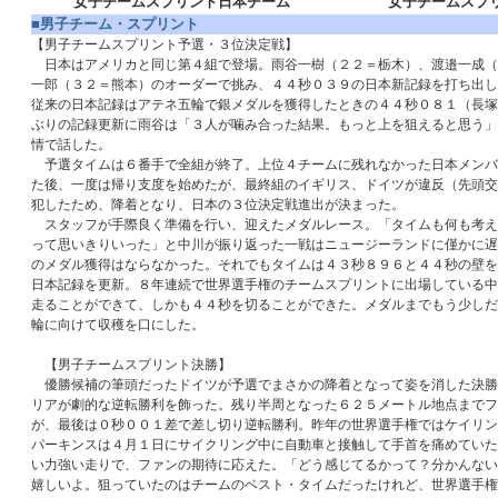
女子チームスプリント日本チーム
女子チームスプ
■男子チーム・スプリント
【男子チームスプリント予選・３位決定戦】
日本はアメリカと同じ第４組で登場。雨谷一樹（２２＝栃木）、渡邉一成（
一郎（３２＝熊本）のオーダーで挑み、４４秒０３９の日本新記録を打ち出し
従来の日本記録はアテネ五輪で銀メダルを獲得したときの４４秒０８１（長塚
ぶりの記録更新に雨谷は「３人が噛み合った結果。もっと上を狙えると思う」
情で話した。
予選タイムは６番手で全組が終了。上位４チームに残れなかった日本メンバ
た後、一度は帰り支度を始めたが、最終組のイギリス、ドイツが違反（先頭交
犯したため、降着となり、日本の３位決定戦進出が決まった。
スタッフが手際良く準備を行い、迎えたメダルレース。「タイムも何も考え
って思いきりいった」と中川が振り返った一戦はニュージーランドに僅かに遅
のメダル獲得はならなかった。それでもタイムは４３秒８９６と４４秒の壁を
日本記録を更新。８年連続で世界選手権のチームスプリントに出場している中
走ることができて、しかも４４秒を切ることができた。メダルまでもう少しだ
輪に向けて収穫を口にした。
【男子チームスプリント決勝】
優勝候補の筆頭だったドイツが予選でまさかの降着となって姿を消した決勝
リアが劇的な逆転勝利を飾った。残り半周となった６２５メートル地点までフ
が、最後は０秒００１差で差し切り逆転勝利。昨年の世界選手権ではケイリン
パーキンスは４月１日にサイクリング中に自動車と接触して手首を痛めていた
い力強い走りで、ファンの期待に応えた。「どう感じてるかって？分かんない
嬉しいよ。狙っていたのはチームのベスト・タイムだったけれど、世界選手権