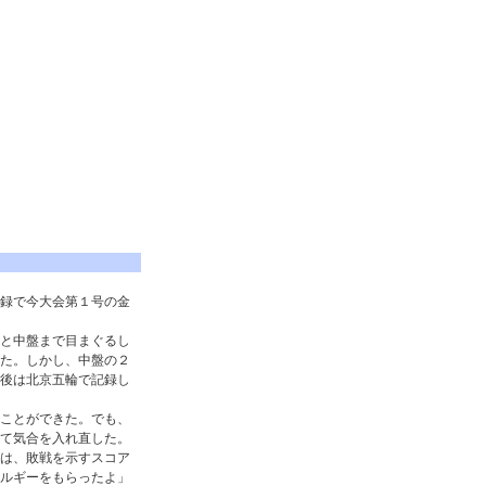
録で今大会第１号の金
と中盤まで目まぐるし
た。しかし、中盤の２
後は北京五輪で記録し
ことができた。でも、
て気合を入れ直した。
は、敗戦を示すスコア
ルギーをもらったよ」