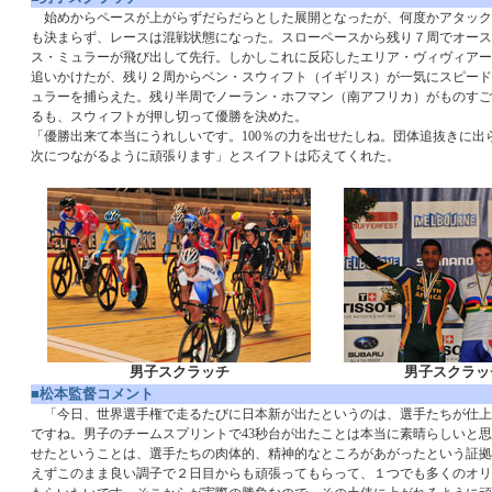
始めからペースが上がらずだらだらとした展開となったが、何度かアタック
も決まらず、レースは混戦状態になった。スローペースから残り７周でオース
ス・ミュラーが飛び出して先行。しかしこれに反応したエリア・ヴィヴィアーニ
追いかけたが、残り２周からベン・スウィフト（イギリス）が一気にスピード
ュラーを捕らえた。残り半周でノーラン・ホフマン（南アフリカ）がものすご
るも、スウィフトが押し切って優勝を決めた。
「優勝出来て本当にうれしいです。100％の力を出せたしね。団体追抜きに出
次につながるように頑張ります」とスイフトは応えてくれた。
男子スクラッチ
男子スクラッ
■松本監督コメント
「今日、世界選手権で走るたびに日本新が出たというのは、選手たちが仕上
ですね。男子のチームスプリントで43秒台が出たことは本当に素晴らしいと
せたということは、選手たちの肉体的、精神的なところがあがったという証拠
えずこのまま良い調子で２日目からも頑張ってもらって、１つでも多くのオリ