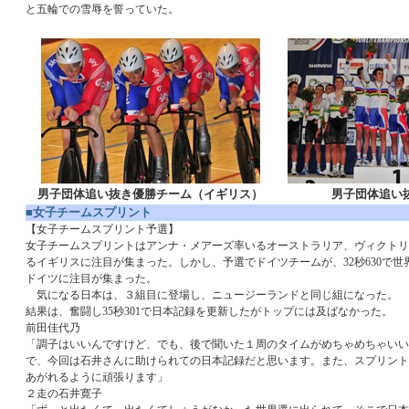
と五輪での雪辱を誓っていた。
男子団体追い抜き優勝チーム（イギリス）
男子団体追い
■女子チームスプリント
【女子チームスプリント予選】
女子チームスプリントはアンナ・メアーズ率いるオーストラリア、ヴィクトリ
るイギリスに注目が集まった。しかし、予選でドイツチームが、32秒630で
ドイツに注目が集まった。
気になる日本は、３組目に登場し、ニュージーランドと同じ組になった。
結果は、奮闘し35秒301で日本記録を更新したがトップには及ばなかった。
前田佳代乃
「調子はいいんですけど、でも、後で聞いた１周のタイムがめちゃめちゃいい
で、今回は石井さんに助けられての日本記録だと思います。また、スプリント
あがれるように頑張ります」
２走の石井寛子