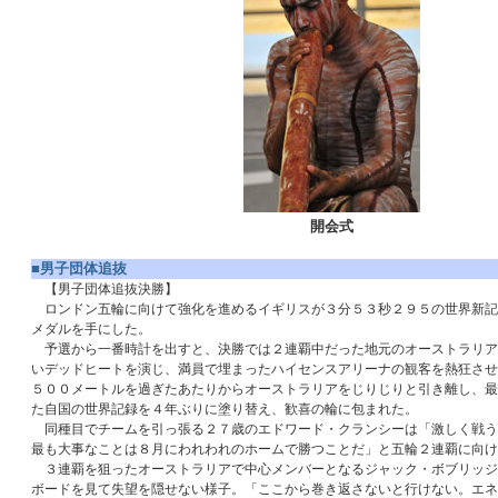
開会式
■男子団体追抜
【男子団体追抜決勝】
ロンドン五輪に向けて強化を進めるイギリスが３分５３秒２９５の世界新記
メダルを手にした。
予選から一番時計を出すと、決勝では２連覇中だった地元のオーストラリア
いデッドヒートを演じ、満員で埋まったハイセンスアリーナの観客を熱狂させ
５００メートルを過ぎたあたりからオーストラリアをじりじりと引き離し、最
た自国の世界記録を４年ぶりに塗り替え、歓喜の輪に包まれた。
同種目でチームを引っ張る２７歳のエドワード・クランシーは「激しく戦う
最も大事なことは８月にわれわれのホームで勝つことだ」と五輪２連覇に向け
３連覇を狙ったオーストラリアで中心メンバーとなるジャック・ボブリッジ
ボードを見て失望を隠せない様子。「ここから巻き返さないと行けない。エネ