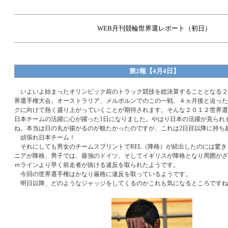
WEB月刊競輪世界選レポート（初日）
第2報【4月4日】
いよいよ始まったオリンピック前のトラック競技を総決算することとなる２
界選手権大会。オーストラリア、メルボルンでのこの一戦、４ヵ月後と迫った
クに向けて熱く盛り上がっていくことが期待されます。そんな２０１２世界選
日本チームの活躍に心が躍った1日になりました。やはり日本の活躍が見られ
ね。本当は日の丸が揚がるのが観たかったのですが、これは2日目以降に持ち
頑張れ日本チーム！
それにしても男女のチームスプリントでREL（降格）が続出したのには驚き
ニアが降格、男子では、最強のドイツ、そしてイギリスが降格となり周囲がざ
ｍラインより早く前走者が抜ける違反を取られたようです。
今回の世界選手権はかなり厳格に違反を取っているようです。
明日以降、どのようなジャッジをしてくるのかこれも気になるところですね