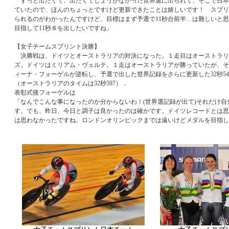
「ずっと出たくて、出たくてしょうがなかった世界選に出られて、そこで日本
ていたので、ほんのちょっとですけど更新できたことは嬉しいです！ スプリ
られるのがわかったんですけど、目標はまず予選で11秒台前半…は難しいと
目指して11秒８を出したいですね」
【女子チームスプリント決勝】
決勝戦は、ドイツとオーストラリアの対決になった。１走目はオーストラリ
ズ。ドイツはミリアム・ヴェルテ。１走はオーストラリアが勝っていたが、そ
ィーナ・フォーゲルが逆転し、予選で出した世界記録をさらに更新した32秒5
（オーストラリアのタイムは32秒597）．
表彰式後フォーゲルは
「なんでこんな事になったのか分からないわ！(世界選記録が出て)それだけ自
す。でも、昨日、今日と調子は良かったのは確かです。ドイツレコードとは思
は思わなかったですね。ロンドンオリンピックまでは遠いけどメダルを目指し