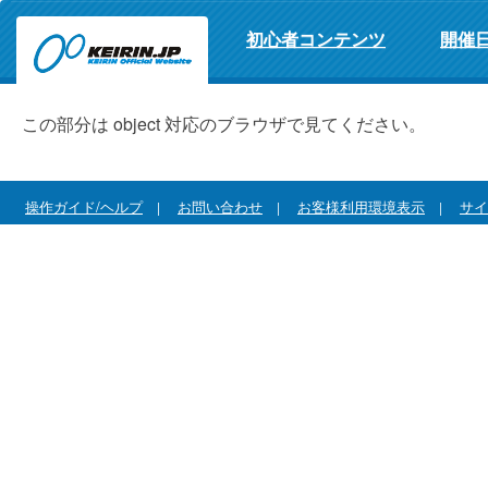
初心者コンテンツ
開催
この部分は object 対応のブラウザで見てください。
操作ガイド/ヘルプ
お問い合わせ
お客様利用環境表示
サイ
|
|
|