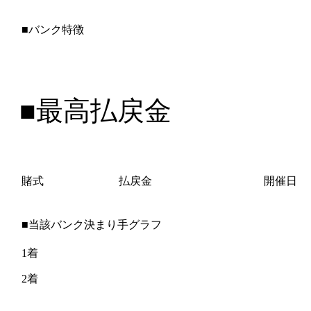
■バンク特徴
■最高払戻金
賭式
払戻金
開催日
■当該バンク決まり手グラフ
1着
2着