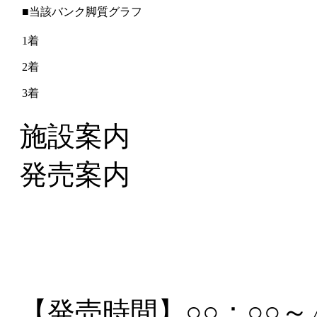
■当該バンク脚質グラフ
1着
2着
3着
施設案内
発売案内
【発売時間】
○○：○○