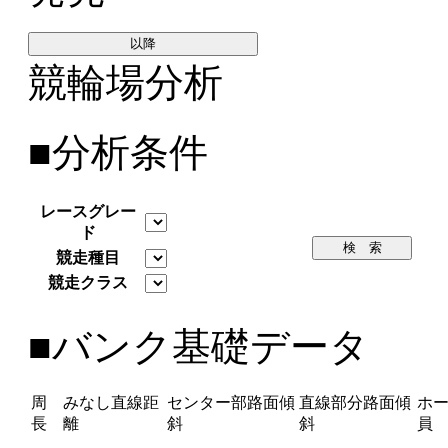
以降
競輪場分析
■分析条件
レースグレー
ド
検 索
競走種目
競走クラス
■バンク基礎データ
周
みなし直線距
センター部路面傾
直線部分路面傾
ホ
長
離
斜
斜
員