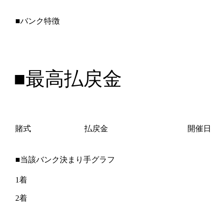
■バンク特徴
■最高払戻金
賭式
払戻金
開催日
■当該バンク決まり手グラフ
1着
2着