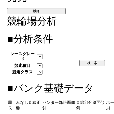
以降
競輪場分析
■分析条件
レースグレー
ド
検 索
競走種目
競走クラス
■バンク基礎データ
周
みなし直線距
センター部路面傾
直線部分路面傾
ホ
長
離
斜
斜
員