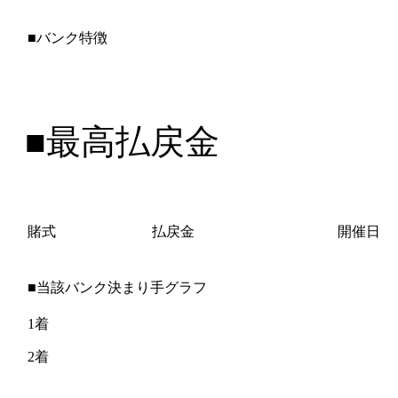
■バンク特徴
■最高払戻金
賭式
払戻金
開催日
■当該バンク決まり手グラフ
1着
2着