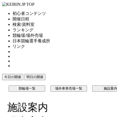
初心者コンテンツ
開催日程
検索/資料室
ランキング
競輪場/場外売場
日本競輪選手養成所
リンク
今日の開催
明日の開催
競輪場一覧
場外車券売場一覧
施設案
施設案内