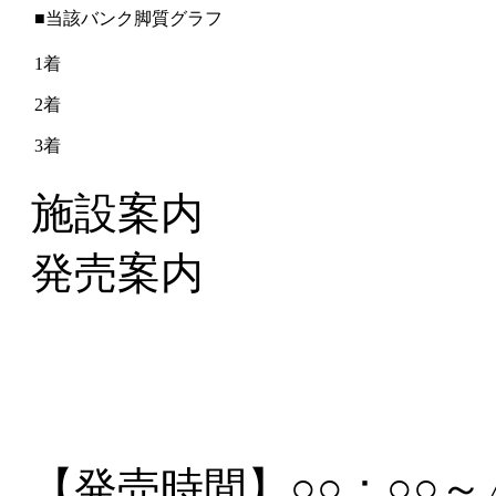
■当該バンク脚質グラフ
1着
2着
3着
施設案内
発売案内
【発売時間】
○○：○○