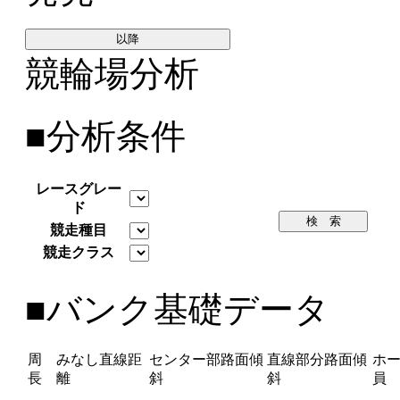
以降
競輪場分析
■分析条件
レースグレー
ド
検 索
競走種目
競走クラス
■バンク基礎データ
周
みなし直線距
センター部路面傾
直線部分路面傾
ホ
長
離
斜
斜
員