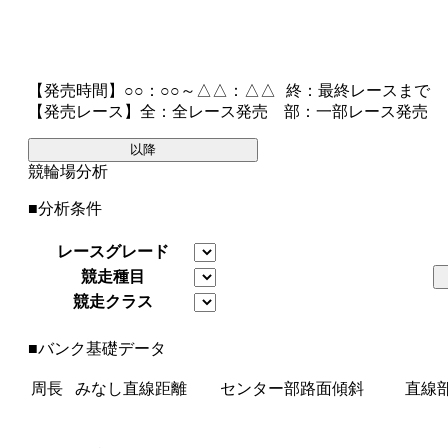
【発売時間】
○○：○○～△△：△△
終
：最終レースまで
【発売レース】
全
：全レース発売
部
：一部レース発売
以降
競輪場分析
■分析条件
レースグレード
競走種目
競走クラス
■バンク基礎データ
周長
みなし直線距離
センター部路面傾斜
直線