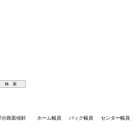
検 索
部分路面傾斜
ホーム幅員
バック幅員
センター幅員