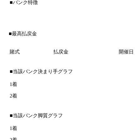
■バンク特徴
■最高払戻金
賭式
払戻金
開催日
■当該バンク決まり手グラフ
1着
2着
■当該バンク脚質グラフ
1着
2着