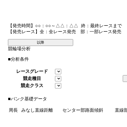
【発売時間】
○○：○○～△△：△△
終
：最終レースまで
【発売レース】
全
：全レース発売
部
：一部レース発売
以降
競輪場分析
■分析条件
レースグレード
競走種目
競走クラス
■バンク基礎データ
周長
みなし直線距離
センター部路面傾斜
直線