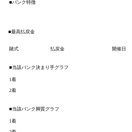
■バンク特徴
■最高払戻金
賭式
払戻金
開催日
■当該バンク決まり手グラフ
1着
2着
■当該バンク脚質グラフ
1着
2着