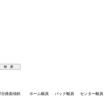
検 索
部分路面傾斜
ホーム幅員
バック幅員
センター幅員