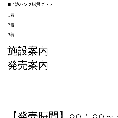
■当該バンク脚質グラフ
1着
2着
3着
施設案内
発売案内
【発売時間】
○○：○○