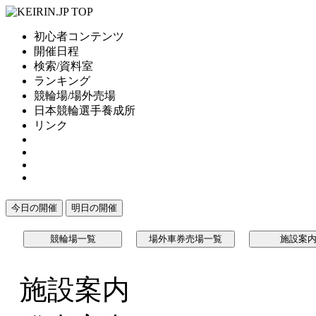
初心者コンテンツ
開催日程
検索/資料室
ランキング
競輪場/場外売場
日本競輪選手養成所
リンク
今日の開催
明日の開催
競輪場一覧
場外車券売場一覧
施設案
施設案内