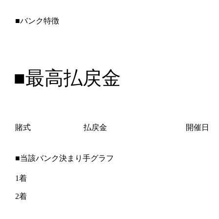
■バンク特徴
■最高払戻金
賭式
払戻金
開催日
■当該バンク決まり手グラフ
1着
2着