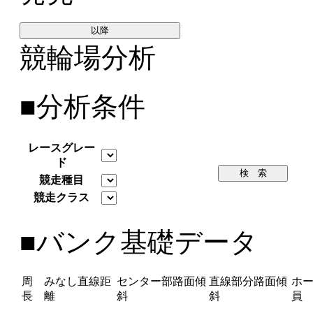
以降
競輪場分析
■分析条件
レースグレー
ド
検 索
競走種目
競走クラス
■バンク基礎データ
周
みなし直線距
センター部路面傾
直線部分路面傾
ホ
長
離
斜
斜
員