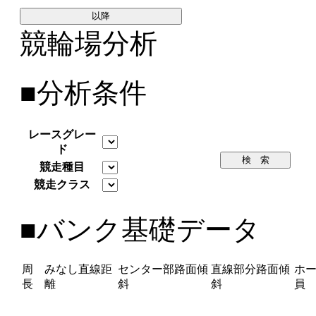
以降
競輪場分析
■分析条件
レースグレー
ド
検 索
競走種目
競走クラス
■バンク基礎データ
周
みなし直線距
センター部路面傾
直線部分路面傾
ホ
長
離
斜
斜
員