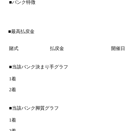
■バンク特徴
■最高払戻金
賭式
払戻金
開催日
■当該バンク決まり手グラフ
1着
2着
■当該バンク脚質グラフ
1着
2着