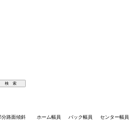
検 索
部分路面傾斜
ホーム幅員
バック幅員
センター幅員