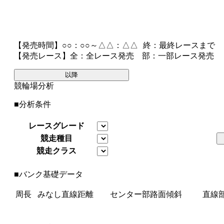
【発売時間】
○○：○○～△△：△△
終
：最終レースまで
【発売レース】
全
：全レース発売
部
：一部レース発売
以降
競輪場分析
■分析条件
レースグレード
競走種目
競走クラス
■バンク基礎データ
周長
みなし直線距離
センター部路面傾斜
直線