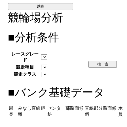
以降
競輪場分析
■分析条件
レースグレー
ド
検 索
競走種目
競走クラス
■バンク基礎データ
周
みなし直線距
センター部路面傾
直線部分路面傾
ホ
長
離
斜
斜
員