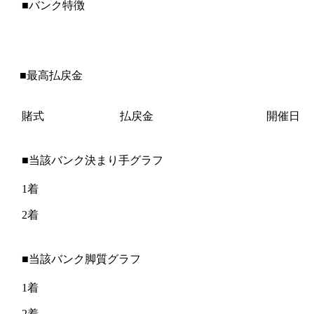
■バンク特徴
■最高払戻金
賭式
払戻金
開催日
■当該バンク決まり手グラフ
1着
2着
■当該バンク脚質グラフ
1着
2着