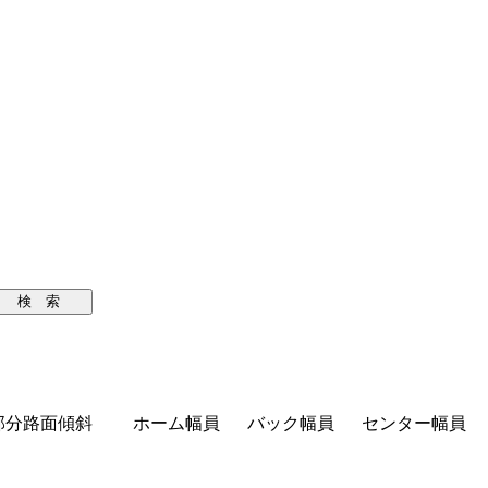
検 索
部分路面傾斜
ホーム幅員
バック幅員
センター幅員