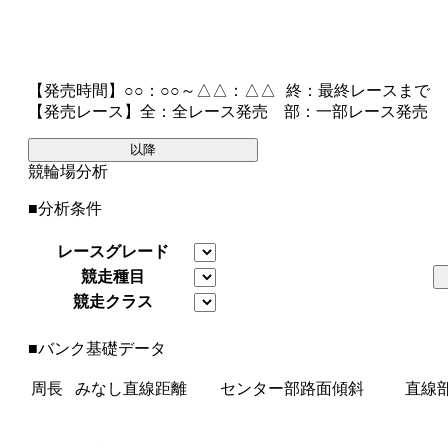
【発売時間】
○○：○○～△△：△△
終
：最終レースまで
【発売レース】
全
：全レース発売
部
：一部レース発売
以降
競輪場分析
■分析条件
レースグレード
競走種目
競走クラス
■バンク基礎データ
周長
みなし直線距離
センター部路面傾斜
直線