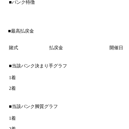
■バンク特徴
■最高払戻金
賭式
払戻金
開催日
■当該バンク決まり手グラフ
1着
2着
■当該バンク脚質グラフ
1着
2着