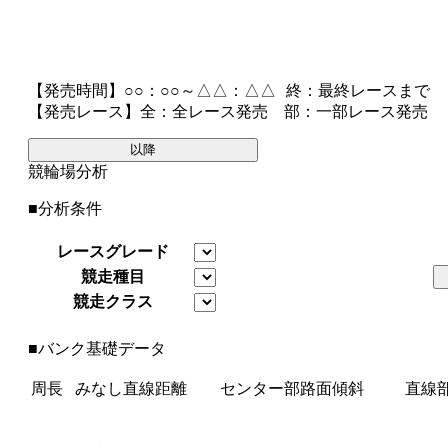
【発売時間】
○○：○○～△△：△△
終
：最終レースまで
【発売レース】
全
：全レース発売
部
：一部レース発売
以降
競輪場分析
■分析条件
レースグレード
競走種目
競走クラス
■バンク基礎データ
周長
みなし直線距離
センター部路面傾斜
直線