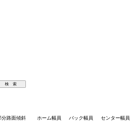
検 索
部分路面傾斜
ホーム幅員
バック幅員
センター幅員