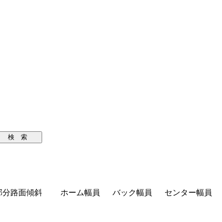
検 索
部分路面傾斜
ホーム幅員
バック幅員
センター幅員