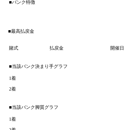
■バンク特徴
■最高払戻金
賭式
払戻金
開催日
■当該バンク決まり手グラフ
1着
2着
■当該バンク脚質グラフ
1着
2着