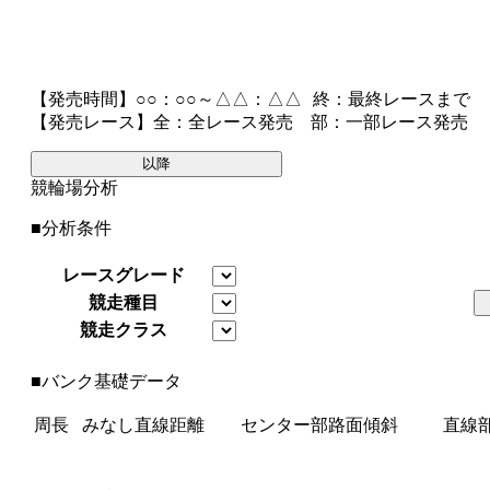
【発売時間】
○○：○○～△△：△△
終
：最終レースまで
【発売レース】
全
：全レース発売
部
：一部レース発売
以降
競輪場分析
■分析条件
レースグレード
競走種目
競走クラス
■バンク基礎データ
周長
みなし直線距離
センター部路面傾斜
直線