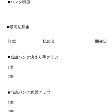
■バンク特徴
■最高払戻金
賭式
払戻金
開催日
■当該バンク決まり手グラフ
1着
2着
■当該バンク脚質グラフ
1着
2着