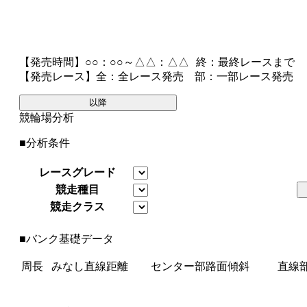
【発売時間】
○○：○○～△△：△△
終
：最終レースまで
【発売レース】
全
：全レース発売
部
：一部レース発売
以降
競輪場分析
■分析条件
レースグレード
競走種目
競走クラス
■バンク基礎データ
周長
みなし直線距離
センター部路面傾斜
直線