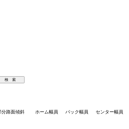
検 索
部分路面傾斜
ホーム幅員
バック幅員
センター幅員