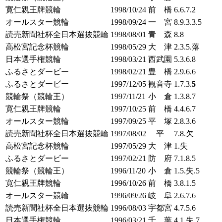
寛仁親王牌競輪
1998/10/24
前 橋
6.6.7.2
オールスター競輪
1998/09/24
一 宮
8.9.3.3.5
読売新聞社杯全日本選抜競輪
1998/08/01
青 森
8.8
高松宮記念杯競輪
1998/05/29
大 津
2.3.5.落
日本選手権競輪
1998/03/21
西武園
5.3.6.8
ふるさとダービー
1998/02/21
豊 橋
2.9.6.6
ふるさとダービー
1997/12/05
観音寺
1.7.3.
5
競輪祭（競輪王）
1997/11/21
小 倉
1.3.8.7
寛仁親王牌競輪
1997/10/25
前 橋
4.4.6.7
オールスター競輪
1997/09/25
平 塚
2.8.3.6
読売新聞社杯全日本選抜競輪
1997/08/02
平
7.8.欠
高松宮記念杯競輪
1997/05/29
大 津
1.失
ふるさとダービー
1997/02/21
防 府
7.1.8.5
競輪祭（競輪王）
1996/11/20
小 倉
1.5.失.5
寛仁親王牌競輪
1996/10/26
前 橋
3.8.1.5
オールスター競輪
1996/09/26
岐 阜
2.6.7.6
読売新聞社杯全日本選抜競輪
1996/08/03
宇都宮
4.7.5.6
日本選手権競輪
1996/03/21
千 葉
4.1.失.7