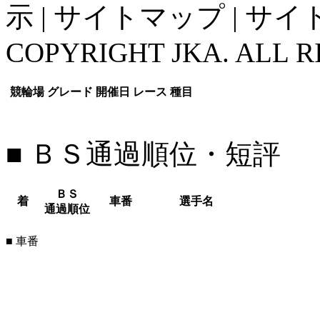
示
|
サイトマップ
|
サイ
COPYRIGHT JKA. ALL R
競輪場
グレード
開催日
レース
種目
■ ＢＳ通過順位・短評
ＢＳ
着
車番
選手名
通過順位
■ 車番