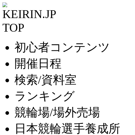
初心者コンテンツ
開催日程
検索/資料室
ランキング
競輪場/場外売場
日本競輪選手養成所