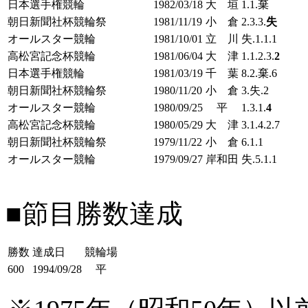
日本選手権競輪
1982/03/18
大 垣
1.1.棄
朝日新聞社杯競輪祭
1981/11/19
小 倉
2.3.3.
失
オールスター競輪
1981/10/01
立 川
失.1.1.
1
高松宮記念杯競輪
1981/06/04
大 津
1.1.2.3.
2
日本選手権競輪
1981/03/19
千 葉
8.2.棄.6
朝日新聞社杯競輪祭
1980/11/20
小 倉
3.失.2
オールスター競輪
1980/09/25
平
1.3.1.
4
高松宮記念杯競輪
1980/05/29
大 津
3.1.4.2.7
朝日新聞社杯競輪祭
1979/11/22
小 倉
6.1.1
オールスター競輪
1979/09/27
岸和田
失.5.1.1
■節目勝数達成
勝数
達成日
競輪場
600
1994/09/28
平