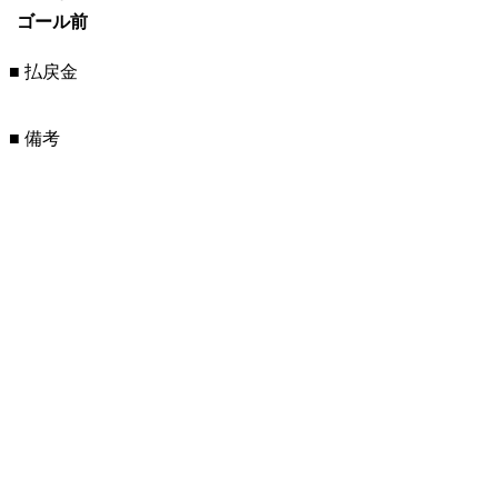
ゴール前
■ 払戻金
■ 備考