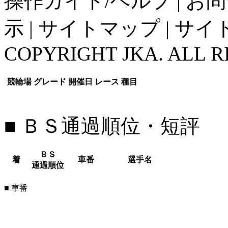
操作ガイド/ヘルプ
|
お問
示
|
サイトマップ
|
サイ
COPYRIGHT JKA. ALL R
競輪場
グレード
開催日
レース
種目
■ ＢＳ通過順位・短評
ＢＳ
着
車番
選手名
通過順位
■ 車番