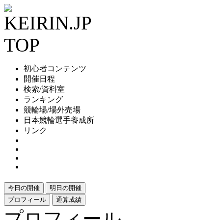
初心者コンテンツ
開催日程
検索/資料室
ランキング
競輪場/場外売場
日本競輪選手養成所
リンク
今日の開催
明日の開催
プロフィール
通算成績
プロフィール