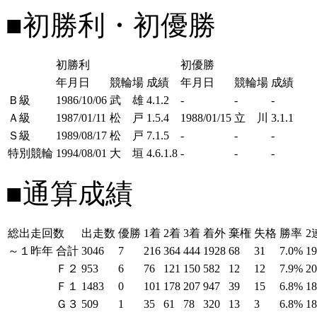
■初勝利・初優勝
初勝利
初優勝
年月日
競輪場
成績
年月日
競輪場
成績
Ｂ級
1986/10/06
武 雄
4.1.2
-
-
-
Ａ級
1987/01/11
松 戸
1.5.4
1988/01/15
立 川
3.1.1
Ｓ級
1989/08/17
松 戸
7.1.5
-
-
-
特別競輪
1994/08/01
大 垣
4.6.1.8
-
-
-
■通算成績
総出走回数
出走数
優勝
1着
2着
3着
着外
棄権
失格
勝率
2
～１昨年
合計
3046
7
216
364
444
1928
68
31
7.0%
1
Ｆ２
953
6
76
121
150
582
12
12
7.9%
2
Ｆ１
1483
0
101
178
207
947
39
15
6.8%
1
Ｇ３
509
1
35
61
78
320
13
3
6.8%
1