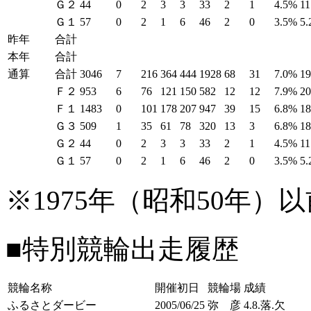
Ｇ２
44
0
2
3
3
33
2
1
4.5%
11
Ｇ１
57
0
2
1
6
46
2
0
3.5%
5
昨年
合計
本年
合計
通算
合計
3046
7
216
364
444
1928
68
31
7.0%
1
Ｆ２
953
6
76
121
150
582
12
12
7.9%
2
Ｆ１
1483
0
101
178
207
947
39
15
6.8%
1
Ｇ３
509
1
35
61
78
320
13
3
6.8%
1
Ｇ２
44
0
2
3
3
33
2
1
4.5%
11
Ｇ１
57
0
2
1
6
46
2
0
3.5%
5
※1975年（昭和50年
■特別競輪出走履歴
競輪名称
開催初日
競輪場
成績
ふるさとダービー
2005/06/25
弥 彦
4.8.落.欠