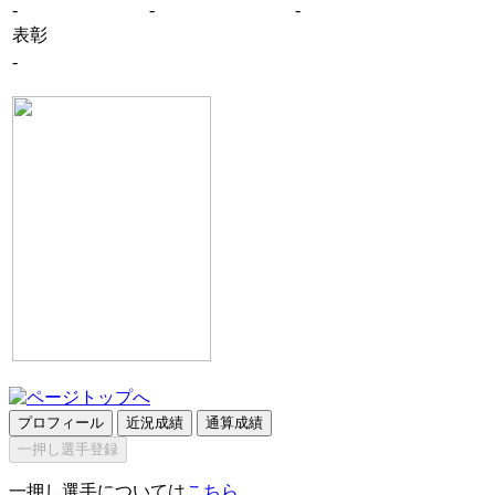
-
-
-
表彰
-
プロフィール
近況成績
通算成績
一押し選手登録
一押し選手については
こちら