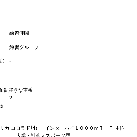
練習仲間
-
練習グループ
期）
-
輪場
好きな車番
２
物
リカ コロラド州） インターハイ１０００ｍＴ．Ｔ ４位
大学・社会人スポーツ歴