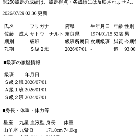
※250競走の成績は、競走得点・各成績には反映されません。
2026/07/29 02:36 更新
氏名
フリガナ
府県
生年月日
年齢
性別
佐藤 成人
サトウ ナルト
奈良県
1974/01/15
52歳
男
期別
級班
級班所属日
次期級班
脚質
今期
71期
Ｓ級２班
2026/07/01
-
追
93.00
■級班の履歴情報
級班
年月日
Ｓ級２班
2026/07/01
Ａ級１班
2026/01/01
Ｓ級２班
2024/07/01
■身長・体重・体力等
星座
九星
血液型
身長
体重
山羊座
九紫
B
171.0cm
74.0kg