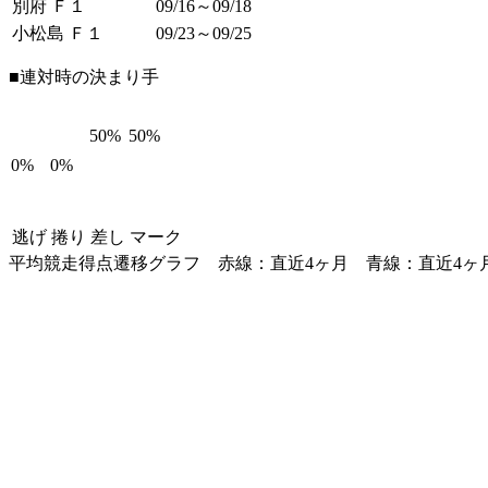
別府 Ｆ１
09/16～09/18
小松島 Ｆ１
09/23～09/25
■連対時の決まり手
50%
50%
0%
0%
逃げ
捲り
差し
マーク
平均競走得点遷移グラフ
赤線：直近4ヶ月
青線：直近4ヶ