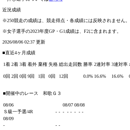
近況成績
※250競走の成績は、競走得点・各成績には反映されません。
※女子選手の2023年度GP・G1成績は、F2に含まれます。
2026/08/06 02:37 更新
■直近4ヶ月成績
1着
2着
3着
着外
棄権
失格
総出走回数
勝率
2連対率
3連対率
0回
2回
0回
9回
1回
0回
12回
0.0%
16.6%
16.6%
■開催中のレース
和歌Ｇ３
08/06
08/07
08/08
Ｓ級一予選/4R
-
-
-
-
-
-
-
-
08/09
-
-
-