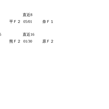
直近8
平Ｆ２
05/01
奈Ｆ１
5
直近16
熊Ｆ２
01/30
原Ｆ２