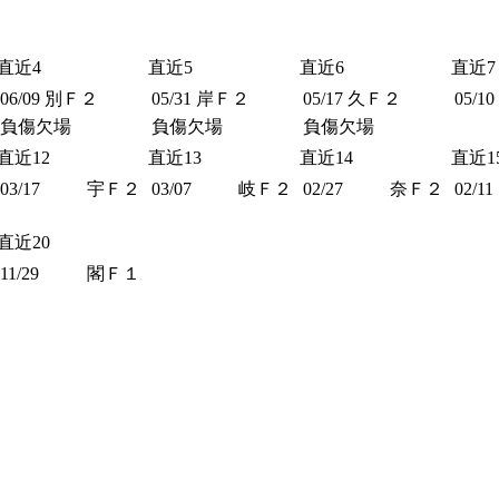
直近4
直近5
直近6
直近7
06/09
別Ｆ２
05/31
岸Ｆ２
05/17
久Ｆ２
05/10
負傷欠場
負傷欠場
負傷欠場
直近12
直近13
直近14
直近1
03/17
宇Ｆ２
03/07
岐Ｆ２
02/27
奈Ｆ２
02/11
直近20
11/29
閣Ｆ１