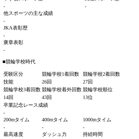
-
-
他スポーツの主な成績
-
JKA表彰歴
-
褒章表彰
-
■競輪学校時代
受験区分
競輪学校1着回数
競輪学校2着回数
技能
26回
27回
競輪学校3着回数
競輪学校着外回数
競輪学校順位
14回
43回
13位
卒業記念レース成績
-
200mタイム
400mタイム
1000mタイム
-
-
-
最高速度
ダッシュ力
持続時間