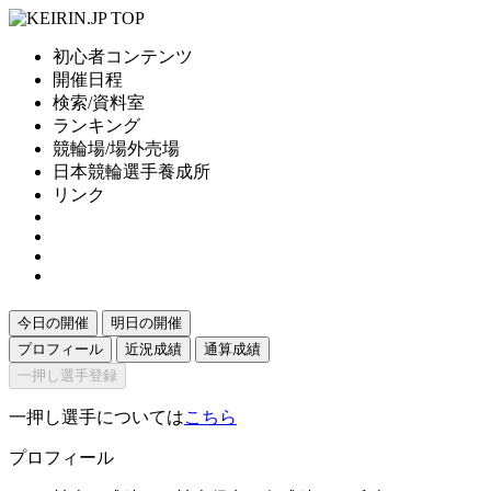
初心者コンテンツ
開催日程
検索/資料室
ランキング
競輪場/場外売場
日本競輪選手養成所
リンク
今日の開催
明日の開催
プロフィール
近況成績
通算成績
一押し選手登録
一押し選手については
こちら
プロフィール