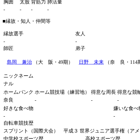
胸囲
太股
背筋力
肺活量
-
-
-
-
■縁故・知人・仲間等
縁故選手
友人
-
-
師匠
弟子
島岡 兼治
（大 阪・49期）
日野 未来
（奈 良・114
ニックネーム
ナル
ホームバンク
ホーム競技場（練習地）
得意な周長
得意な競
奈良
-
-
-
好きな食べ物
嫌いな食べ
-
-
自転車競技歴
スプリント（国際大会） 平成３ 世界ジュニア選手権（アメ
中学校スポーツ歴
高校スポーツ歴