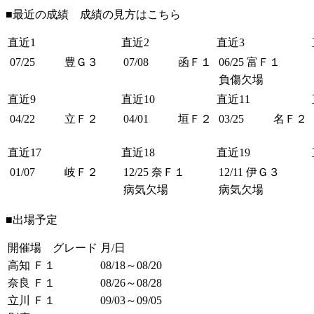
■最近の成績 成績の見方は
こちら
直近1
直近2
直近3
07/25
豊Ｇ３
07/08
函Ｆ１
06/25
富Ｆ１
負傷欠場
直近9
直近10
直近11
04/22
立Ｆ２
04/01
垣Ｆ２
03/25
名Ｆ２
直近17
直近18
直近19
01/07
岐Ｆ２
12/25
奈Ｆ１
12/11
伊Ｇ３
病気欠場
病気欠場
■出場予定
開催場 グレード
月/日
高知 Ｆ１
08/18～08/20
奈良 Ｆ１
08/26～08/28
立川 Ｆ１
09/03～09/05