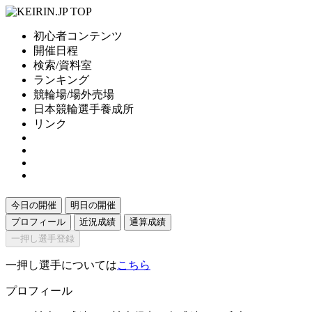
初心者コンテンツ
開催日程
検索/資料室
ランキング
競輪場/場外売場
日本競輪選手養成所
リンク
今日の開催
明日の開催
プロフィール
近況成績
通算成績
一押し選手登録
一押し選手については
こちら
プロフィール