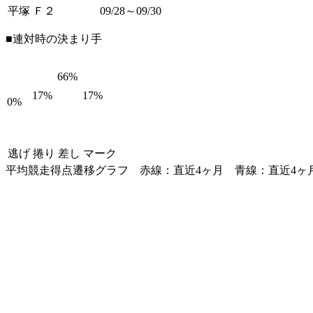
平塚 Ｆ２
09/28～09/30
■連対時の決まり手
66%
17%
17%
0%
逃げ
捲り
差し
マーク
平均競走得点遷移グラフ
赤線：直近4ヶ月
青線：直近4ヶ