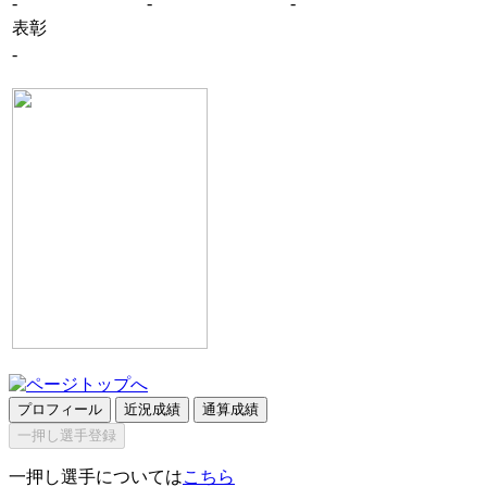
-
-
-
表彰
-
プロフィール
近況成績
通算成績
一押し選手登録
一押し選手については
こちら