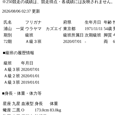
※250競走の成績は、競走得点・各成績には反映されません。
2026/08/06 02:37 更新
氏名
フリガナ
府県
生年月日
年齢
浦山 一栄
ウラヤマ カズエイ
東京都
1971/11/11
54歳
期別
級班
級班所属日
次期級班
脚質
72期
Ａ級３班
2020/07/01
-
両
6
■級班の履歴情報
級班
年月日
Ａ級３班
2020/07/01
Ａ級２班
2020/01/01
Ａ級３班
2019/01/01
■身長・体重・体力等
星座
九星
血液型
身長
体重
蠍座
二黒
O
173.0cm
83.0kg