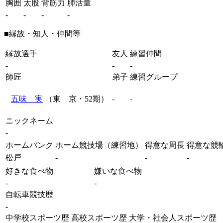
胸囲
太股
背筋力
肺活量
-
-
-
-
■縁故・知人・仲間等
縁故選手
友人
練習仲間
-
-
-
師匠
弟子
練習グループ
五味 実
（東 京・52期）
-
-
ニックネーム
-
ホームバンク
ホーム競技場（練習地）
得意な周長
得意な競
松戸
-
-
-
好きな食べ物
嫌いな食べ物
-
-
自転車競技歴
-
中学校スポーツ歴
高校スポーツ歴
大学・社会人スポーツ歴