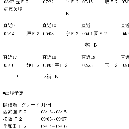
08/03
玉Ｆ２
07/22
平Ｆ２
07/15
取Ｆ２
07/
病気欠場
B
直近9
直近10
直近11
直近
05/14
戸Ｆ２
05/08
宇Ｆ２
05/01
園Ｆ２
04/
3補
B
直近17
直近18
直近19
直近
03/10
静Ｆ２
03/04
宇Ｆ２
02/23
玉Ｆ２
02/
3補
B
B
■出場予定
開催場 グレード
月/日
西武園 Ｆ２
08/13～08/15
松阪 Ｆ２
09/05～09/07
岸和田 Ｆ２
09/14～09/16