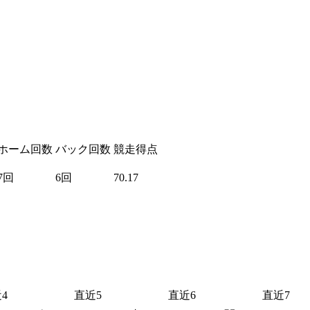
ホーム回数
バック回数
競走得点
7回
6回
70.17
4
直近5
直近6
直近7