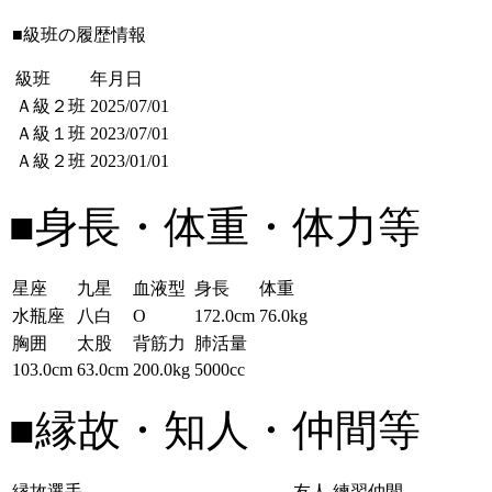
■級班の履歴情報
級班
年月日
Ａ級２班
2025/07/01
Ａ級１班
2023/07/01
Ａ級２班
2023/01/01
■身長・体重・体力等
星座
九星
血液型
身長
体重
水瓶座
八白
O
172.0cm
76.0kg
胸囲
太股
背筋力
肺活量
103.0cm
63.0cm
200.0kg
5000cc
■縁故・知人・仲間等
縁故選手
友人
練習仲間