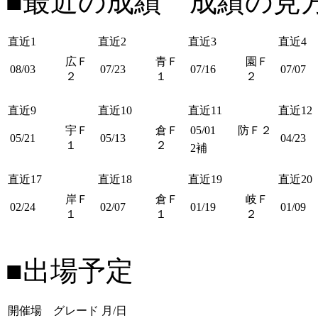
■最近の成績 成績の見
直近1
直近2
直近3
直近4
広Ｆ
青Ｆ
園Ｆ
08/03
07/23
07/16
07/07
２
１
２
直近9
直近10
直近11
直近12
宇Ｆ
倉Ｆ
05/01
防Ｆ２
05/21
05/13
04/23
１
２
2補
直近17
直近18
直近19
直近20
岸Ｆ
倉Ｆ
岐Ｆ
02/24
02/07
01/19
01/09
１
１
２
■出場予定
開催場 グレード
月/日