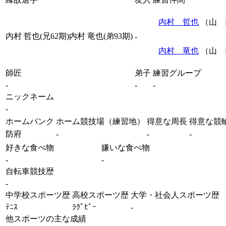
内村 哲也
（山 
内村 哲也(兄62期)内村 竜也(弟93期)
-
内村 竜也
（山 
師匠
弟子
練習グループ
-
-
-
ニックネーム
-
ホームバンク
ホーム競技場（練習地）
得意な周長
得意な競
防府
-
-
-
好きな食べ物
嫌いな食べ物
-
-
自転車競技歴
-
中学校スポーツ歴
高校スポーツ歴
大学・社会人スポーツ歴
ﾃﾆｽ
ﾗｸﾞﾋﾞｰ
-
他スポーツの主な成績