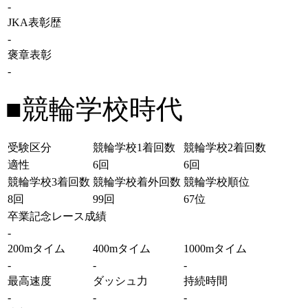
-
JKA表彰歴
-
褒章表彰
-
■競輪学校時代
受験区分
競輪学校1着回数
競輪学校2着回数
適性
6回
6回
競輪学校3着回数
競輪学校着外回数
競輪学校順位
8回
99回
67位
卒業記念レース成績
-
200mタイム
400mタイム
1000mタイム
-
-
-
最高速度
ダッシュ力
持続時間
-
-
-