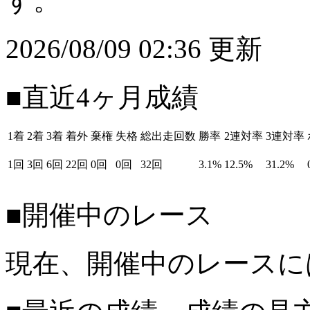
す。
2026/08/09 02:36 更新
■直近4ヶ月成績
1着
2着
3着
着外
棄権
失格
総出走回数
勝率
2連対率
3連対率
1回
3回
6回
22回
0回
0回
32回
3.1%
12.5%
31.2%
■開催中のレース
現在、開催中のレースに