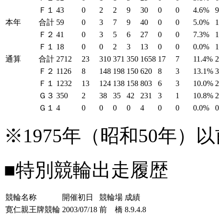
Ｆ１
43
0
2
2
9
30
0
0
4.6%
本年
合計
59
0
3
7
9
40
0
0
5.0%
Ｆ２
41
0
3
5
6
27
0
0
7.3%
Ｆ１
18
0
0
2
3
13
0
0
0.0%
1
通算
合計
2712
23
310
371
350
1658
17
7
11.4%
Ｆ２
1126
8
148
198
150
620
8
3
13.1%
Ｆ１
1232
13
124
138
158
803
6
3
10.0%
Ｇ３
350
2
38
35
42
231
3
1
10.8%
Ｇ１
4
0
0
0
0
4
0
0
0.0%
※1975年（昭和50年
■特別競輪出走履歴
競輪名称
開催初日
競輪場
成績
寛仁親王牌競輪
2003/07/18
前 橋
8.9.4.8