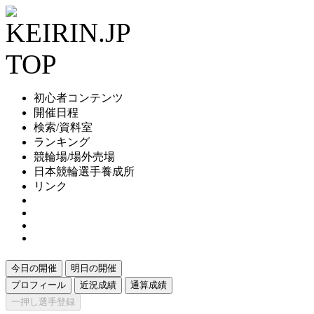
初心者コンテンツ
開催日程
検索/資料室
ランキング
競輪場/場外売場
日本競輪選手養成所
リンク
今日の開催
明日の開催
プロフィール
近況成績
通算成績
一押し選手登録