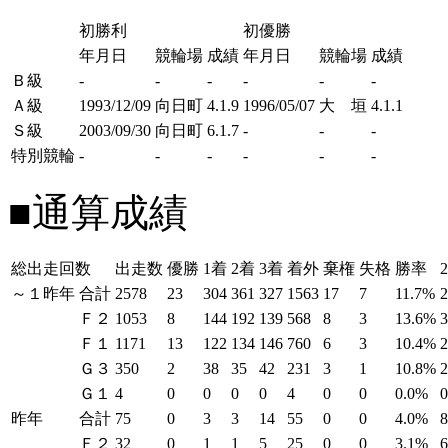
初勝利
初優勝
年月日
競輪場
成績
年月日
競輪場
成績
Ｂ級
-
-
-
-
-
-
Ａ級
1993/12/09
向日町
4.1.9
1996/05/07
大 垣
4.1.1
Ｓ級
2003/09/30
向日町
6.1.7
-
-
-
特別競輪
-
-
-
-
-
-
■通算成績
総出走回数
出走数
優勝
1着
2着
3着
着外
棄権
失格
勝率
～１昨年
合計
2578
23
304
361
327
1563
17
7
11.7%
Ｆ２
1053
8
144
192
139
568
8
3
13.6%
Ｆ１
1171
13
122
134
146
760
6
3
10.4%
Ｇ３
350
2
38
35
42
231
3
1
10.8%
Ｇ１
4
0
0
0
0
4
0
0
0.0%
昨年
合計
75
0
3
3
14
55
0
0
4.0%
Ｆ２
32
0
1
1
5
25
0
0
3.1%