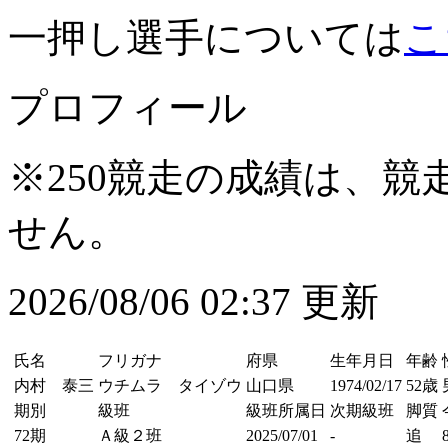
一押し選手については
こ
プロフィール
※250競走の成績は、
せん。
2026/08/06 02:37 更新
氏名
フリガナ
府県
生年月日
年齢
内村 泰三
ウチムラ タイゾウ
山口県
1974/02/17
52歳
期別
級班
級班所属日
次期級班
脚質
72期
Ａ級２班
2025/07/01
-
追