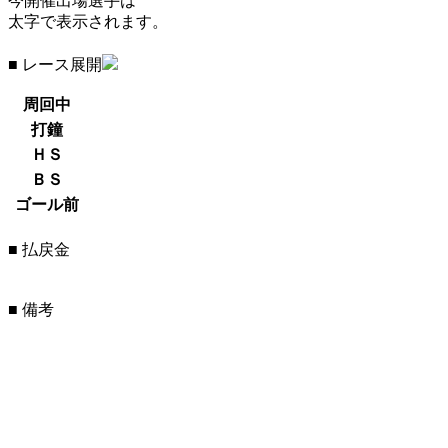
今開催出場選手は
太字で表示されます。
■ レース展開
周回中
打鐘
ＨＳ
ＢＳ
ゴール前
■ 払戻金
■ 備考