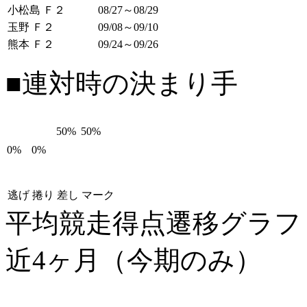
小松島 Ｆ２
08/27～08/29
玉野 Ｆ２
09/08～09/10
熊本 Ｆ２
09/24～09/26
■連対時の決まり手
50%
50%
0%
0%
逃げ
捲り
差し
マーク
平均競走得点遷移グラ
近4ヶ月（今期のみ）