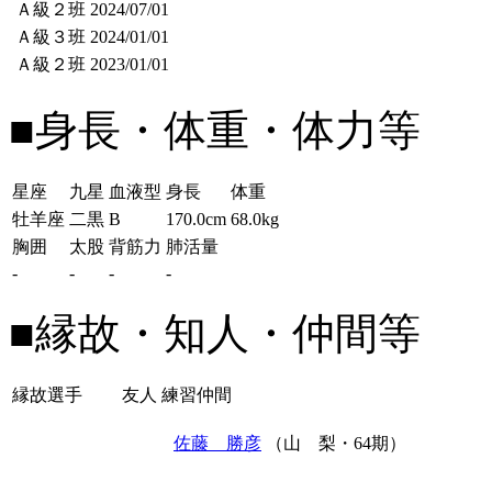
Ａ級２班
2024/07/01
Ａ級３班
2024/01/01
Ａ級２班
2023/01/01
■身長・体重・体力等
星座
九星
血液型
身長
体重
牡羊座
二黒
B
170.0cm
68.0kg
胸囲
太股
背筋力
肺活量
-
-
-
-
■縁故・知人・仲間等
縁故選手
友人
練習仲間
佐藤 勝彦
（山 梨・64期）