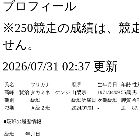
プロフィール
※250競走の成績は、
せん。
2026/07/31 02:37 更新
氏名
フリガナ
府県
生年月日
年齢
性
高峰 賢治
タカミネ ケンジ
山梨県
1971/04/09
55歳
男
期別
級班
級班所属日
次期級班
脚質
今
73期
Ａ級２班
2024/07/01
-
追
87.
■級班の履歴情報
級班
年月日