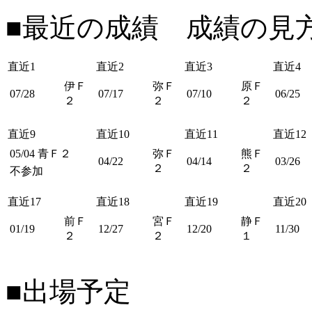
■最近の成績 成績の見
直近1
直近2
直近3
直近4
伊Ｆ
弥Ｆ
原Ｆ
07/28
07/17
07/10
06/25
２
２
２
直近9
直近10
直近11
直近12
05/04
青Ｆ２
弥Ｆ
熊Ｆ
04/22
04/14
03/26
２
２
不参加
直近17
直近18
直近19
直近20
前Ｆ
宮Ｆ
静Ｆ
01/19
12/27
12/20
11/30
２
２
１
■出場予定