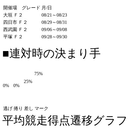
開催場 グレード
月/日
大垣 Ｆ２
08/21～08/23
四日市 Ｆ２
08/29～08/31
西武園 Ｆ２
09/06～09/08
平塚 Ｆ２
09/28～09/30
■連対時の決まり手
75%
25%
0%
0%
逃げ
捲り
差し
マーク
平均競走得点遷移グラ