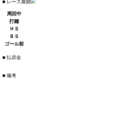
■ レース展開
周回中
打鐘
ＨＳ
ＢＳ
ゴール前
■ 払戻金
■ 備考