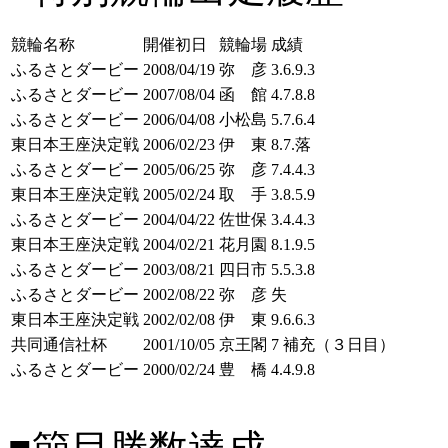
競輪名称
開催初日
競輪場
成績
ふるさとダービー
2008/04/19
弥 彦
3.6.9.3
ふるさとダービー
2007/08/04
函 館
4.7.8.8
ふるさとダービー
2006/04/08
小松島
5.7.6.4
東日本王座決定戦
2006/02/23
伊 東
8.7.落
ふるさとダービー
2005/06/25
弥 彦
7.4.4.3
東日本王座決定戦
2005/02/24
取 手
3.8.5.9
ふるさとダービー
2004/04/22
佐世保
3.4.4.3
東日本王座決定戦
2004/02/21
花月園
8.1.9.5
ふるさとダービー
2003/08/21
四日市
5.5.3.8
ふるさとダービー
2002/08/22
弥 彦
失
東日本王座決定戦
2002/02/08
伊 東
9.6.6.3
共同通信社杯
2001/10/05
京王閣
7 補充（３日目）
ふるさとダービー
2000/02/24
豊 橋
4.4.9.8