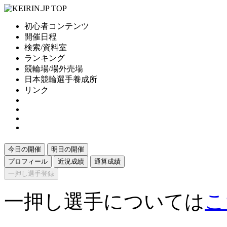
初心者コンテンツ
開催日程
検索/資料室
ランキング
競輪場/場外売場
日本競輪選手養成所
リンク
今日の開催
明日の開催
プロフィール
近況成績
通算成績
一押し選手登録
一押し選手については
こ