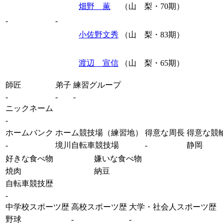
畑野 薫
（山 梨・70期）
-
-
小佐野文秀
（山 梨・83期）
渡辺 宣信
（山 梨・65期）
師匠
弟子
練習グループ
-
-
-
ニックネーム
-
ホームバンク
ホーム競技場（練習地）
得意な周長
得意な競
-
境川自転車競技場
-
静岡
好きな食べ物
嫌いな食べ物
焼肉
納豆
自転車競技歴
-
中学校スポーツ歴
高校スポーツ歴
大学・社会人スポーツ歴
野球
-
-