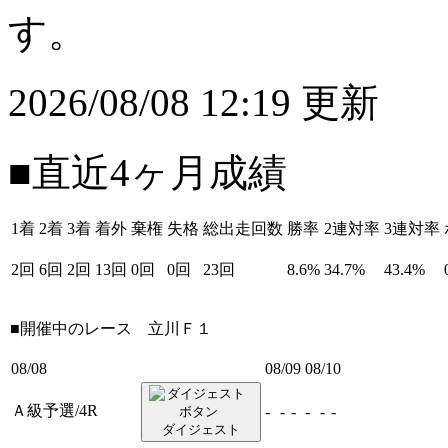
す。
2026/08/08 12:19 更新
■直近4ヶ月成績
1着
2着
3着
着外
棄権
失格
総出走回数
勝率
2連対率
3連対率
2回
6回
2回
13回
0回
0回
23回
8.6%
34.7%
43.4%
■開催中のレース
立川Ｆ１
08/08
08/09
08/10
Ａ級予選/4R
-
-
-
-
-
-
ダイジェスト