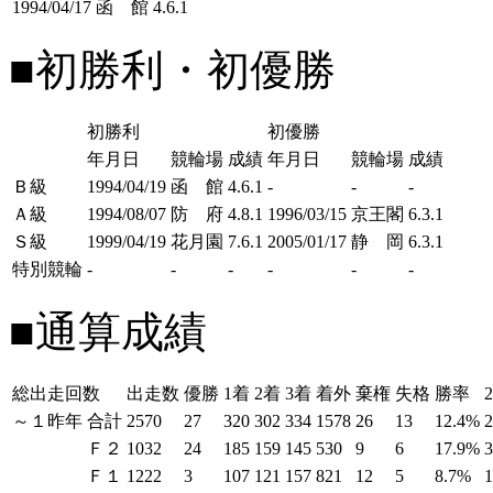
1994/04/17
函 館
4.6.1
■初勝利・初優勝
初勝利
初優勝
年月日
競輪場
成績
年月日
競輪場
成績
Ｂ級
1994/04/19
函 館
4.6.1
-
-
-
Ａ級
1994/08/07
防 府
4.8.1
1996/03/15
京王閣
6.3.1
Ｓ級
1999/04/19
花月園
7.6.1
2005/01/17
静 岡
6.3.1
特別競輪
-
-
-
-
-
-
■通算成績
総出走回数
出走数
優勝
1着
2着
3着
着外
棄権
失格
勝率
～１昨年
合計
2570
27
320
302
334
1578
26
13
12.4%
Ｆ２
1032
24
185
159
145
530
9
6
17.9%
Ｆ１
1222
3
107
121
157
821
12
5
8.7%