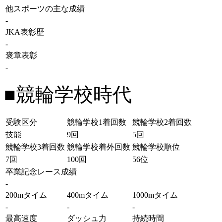
他スポーツの主な成績
-
JKA表彰歴
-
褒章表彰
-
■競輪学校時代
受験区分
競輪学校1着回数
競輪学校2着回数
技能
9回
5回
競輪学校3着回数
競輪学校着外回数
競輪学校順位
7回
100回
56位
卒業記念レース成績
-
200mタイム
400mタイム
1000mタイム
-
-
-
最高速度
ダッシュ力
持続時間