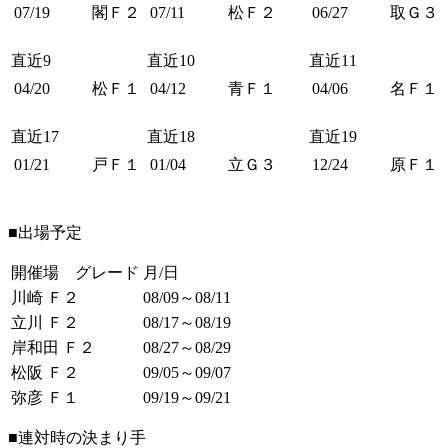
07/19
閣Ｆ２
07/11
松Ｆ２
06/27
取Ｇ３
直近9
直近10
直近11
04/20
松Ｆ１
04/12
青Ｆ１
04/06
名Ｆ１
直近17
直近18
直近19
01/21
戸Ｆ１
01/04
立Ｇ３
12/24
原Ｆ１
■出場予定
開催場 グレード
月/日
川崎 Ｆ２
08/09～08/11
立川 Ｆ２
08/17～08/19
岸和田 Ｆ２
08/27～08/29
松阪 Ｆ２
09/05～09/07
弥彦 Ｆ１
09/19～09/21
■連対時の決まり手