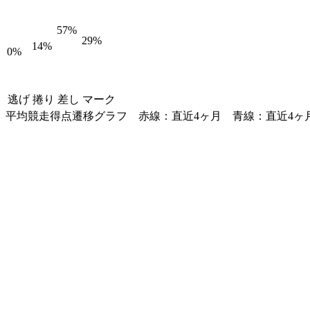
57%
29%
14%
0%
逃げ
捲り
差し
マーク
平均競走得点遷移グラフ
赤線：直近4ヶ月
青線：直近4ヶ