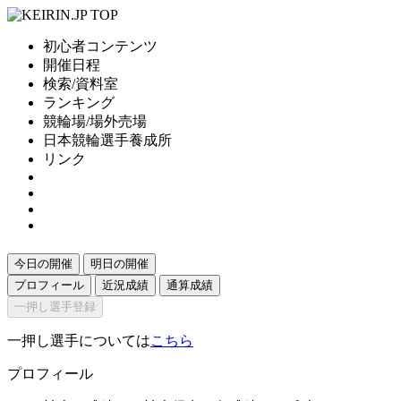
初心者コンテンツ
開催日程
検索/資料室
ランキング
競輪場/場外売場
日本競輪選手養成所
リンク
今日の開催
明日の開催
プロフィール
近況成績
通算成績
一押し選手登録
一押し選手については
こちら
プロフィール