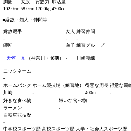
胸囲
太股
背筋力
肺活量
102.0cm
58.0cm
170.0kg
4300cc
■縁故・知人・仲間等
縁故選手
友人
練習仲間
-
-
-
師匠
弟子
練習グループ
天笠 眞
（神奈川・48期）
-
川崎朝練
ニックネーム
-
ホームバンク
ホーム競技場（練習地）
得意な周長
得意な競
川崎
-
400m
-
好きな食べ物
嫌いな食べ物
ラーメン
-
自転車競技歴
-
中学校スポーツ歴
高校スポーツ歴
大学・社会人スポーツ歴