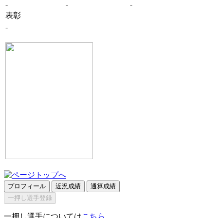
-
-
-
表彰
-
プロフィール
近況成績
通算成績
一押し選手登録
一押し選手については
こちら