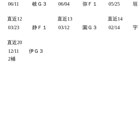
06/11
岐Ｇ３
06/04
弥Ｆ１
05/25
垣
直近12
直近13
直近14
03/23
静Ｆ１
03/12
園Ｇ３
02/14
宇
直近20
12/11
伊Ｇ３
2補