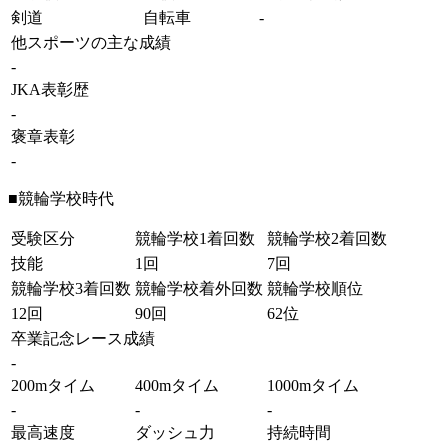
剣道
自転車
-
他スポーツの主な成績
-
JKA表彰歴
-
褒章表彰
-
■競輪学校時代
受験区分
競輪学校1着回数
競輪学校2着回数
技能
1回
7回
競輪学校3着回数
競輪学校着外回数
競輪学校順位
12回
90回
62位
卒業記念レース成績
-
200mタイム
400mタイム
1000mタイム
-
-
-
最高速度
ダッシュ力
持続時間