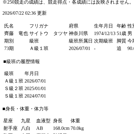
※250競走の成績は、競走得点・各成績には反映されません。
2026/07/22 02:36 更新
氏名
フリガナ
府県
生年月日
年齢
性
齊藤 竜也
サイトウ タツヤ
神奈川県
1974/12/13
51歳
男
期別
級班
級班所属日
次期級班
脚質
今
73期
Ａ級１班
2026/07/01
-
追
90.
■級班の履歴情報
級班
年月日
Ａ級１班
2026/07/01
Ｓ級２班
2025/01/01
Ｓ級１班
2024/07/01
■身長・体重・体力等
星座
九星
血液型
身長
体重
射手座
八白
AB
168.0cm
70.0kg