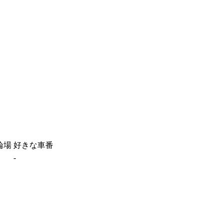
輪場
好きな車番
-