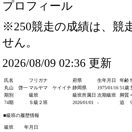
プロフィール
※250競走の成績は、
せん。
2026/08/09 02:36 更新
氏名
フリガナ
府県
生年月日
年齢
丸山 啓一
マルヤマ ケイイチ
静岡県
1975/01/16
51歳
期別
級班
級班所属日
次期級班
脚質
74期
Ｓ級２班
2026/01/01
-
追
■級班の履歴情報
級班
年月日