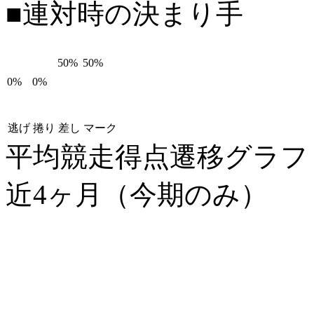
■連対時の決まり手
50%
50%
0%
0%
逃げ
捲り
差し
マーク
平均競走得点遷移グラ
近4ヶ月（今期のみ）