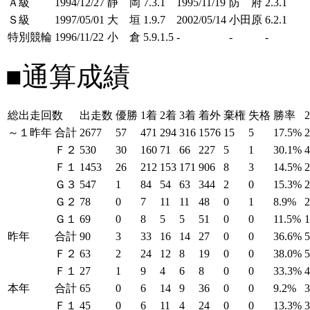
Ａ級
1994/12/27
静 岡
7.3.1
1995/11/19
防 府
2.3.1
Ｓ級
1997/05/01
大 垣
1.9.7
2002/05/14
小田原
6.2.1
特別競輪
1996/11/22
小 倉
5.9.1.5
-
-
-
■通算成績
総出走回数
出走数
優勝
1着
2着
3着
着外
棄権
失格
勝率
～１昨年
合計
2677
57
471
294
316
1576
15
5
17.5%
Ｆ２
530
30
160
71
66
227
5
1
30.1%
Ｆ１
1453
26
212
153
171
906
8
3
14.5%
Ｇ３
547
1
84
54
63
344
2
0
15.3%
Ｇ２
78
0
7
11
11
48
0
1
8.9%
Ｇ１
69
0
8
5
5
51
0
0
11.5%
昨年
合計
90
3
33
16
14
27
0
0
36.6%
Ｆ２
63
2
24
12
8
19
0
0
38.0%
Ｆ１
27
1
9
4
6
8
0
0
33.3%
本年
合計
65
0
6
14
9
36
0
0
9.2%
Ｆ１
45
0
6
11
4
24
0
0
13.3%