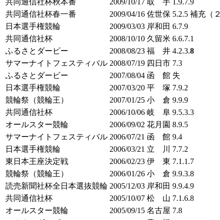
共同通信社杯秋本番
2009/10/17
取 手
1.9.7.9
共同通信社杯春一番
2009/04/16
佐世保
5.2.5 補充
日本選手権競輪
2009/03/03
岸和田
6.7.9
共同通信社杯
2008/10/10
久留米
6.6.7.1
ふるさとダービー
2008/08/23
福 井
4.2.3.
8
サマーナイトフェスティバル
2008/07/19
四日市
7.3
ふるさとダービー
2007/08/04
函 館
失
日本選手権競輪
2007/03/20
平 塚
7.9.2
競輪祭（競輪王）
2007/01/25
小 倉
9.9.9
共同通信社杯
2006/10/06
岐 阜
9.5.3.3
オールスター競輪
2006/09/02
花月園
8.9.5
サマーナイトフェスティバル
2006/07/21
函 館
9.4
日本選手権競輪
2006/03/21
立 川
7.7.2
東日本王座決定戦
2006/02/23
伊 東
7.1.1.7
競輪祭（競輪王）
2006/01/26
小 倉
9.9.3.8
読売新聞社杯全日本選抜競輪
2005/12/03
岸和田
9.9.4.9
共同通信社杯
2005/10/07
松 山
7.1.6.8
オールスター競輪
2005/09/15
名古屋
7.8