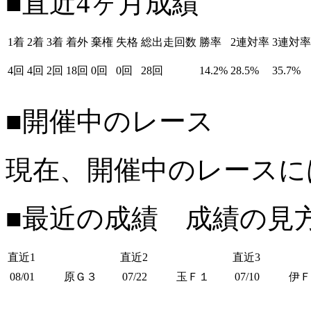
■直近4ヶ月成績
1着
2着
3着
着外
棄権
失格
総出走回数
勝率
2連対率
3連対率
4回
4回
2回
18回
0回
0回
28回
14.2%
28.5%
35.7%
■開催中のレース
現在、開催中のレースに
■最近の成績 成績の見
直近1
直近2
直近3
08/01
原Ｇ３
07/22
玉Ｆ１
07/10
伊Ｆ