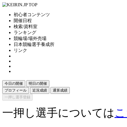
初心者コンテンツ
開催日程
検索/資料室
ランキング
競輪場/場外売場
日本競輪選手養成所
リンク
今日の開催
明日の開催
プロフィール
近況成績
通算成績
一押し選手登録
一押し選手については
こ