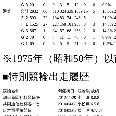
Ｇ３
20
0
0
3
5
12
0
0
0.0%
通算
合計
2832
60
510
324
339
1639
15
5
18.0%
Ｆ２
593
32
184
83
74
246
5
1
31.0%
Ｆ１
1525
27
227
168
181
938
8
3
14.8%
Ｇ３
567
1
84
57
68
356
2
0
14.8%
Ｇ２
78
0
7
11
11
48
0
1
8.9%
Ｇ１
69
0
8
5
5
51
0
0
11.5%
※1975年（昭和50年
■特別競輪出走履歴
競輪名称
開催初日
競輪場
成績
朝日新聞社杯競輪祭
2012/11/29
小 倉
8.8.8
共同通信社杯春一番
2010/04/08
小松島
6.5.8
日本選手権競輪
2010/03/02
松 戸
9.7.1.7