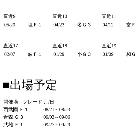
直近9
直近10
直近11
05/20
垣Ｆ１
04/23
名Ｇ３
04/12
富Ｆ
直近17
直近18
直近19
02/07
岐Ｆ１
01/29
小Ｇ３
01/09
和Ｇ
■出場予定
開催場 グレード
月/日
西武園 Ｆ１
08/21～08/23
青森 Ｇ３
09/03～09/06
武雄 Ｆ１
09/27～09/29