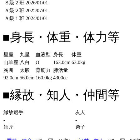
Ｓ級２班
2026/01/01
Ａ級２班
2025/07/01
Ａ級１班
2024/01/01
■身長・体重・体力等
星座
九星
血液型
身長
体重
山羊座
八白
O
163.0cm
63.0kg
胸囲
太股
背筋力
肺活量
92.0cm
56.0cm
160.0kg
4300cc
■縁故・知人・仲間等
縁故選手
友人
-
-
師匠
弟子