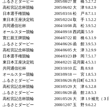
ふるさとダービー
2005/08/27
豊 橋
5.2.7.2
高松宮記念杯競輪
2005/06/02
大 津
9.8.2.9
日本選手権競輪
2005/03/16
松 戸
8.7.1.1
東日本王座決定戦
2005/02/24
取 手
1.5.2.2
共同通信社杯
2004/10/08
高 松
3.9.5.2
オールスター競輪
2004/09/18
西武園
5.5.9
寛仁親王牌競輪
2004/07/22
前 橋
6.3.1.9
ふるさとダービー
2004/06/26
函 館
3.9.5.3
高松宮記念杯競輪
2004/06/05
大 津
3.2.9.9
日本選手権競輪
2004/03/23
静 岡
7.5.1.7
東日本王座決定戦
2004/02/21
花月園
4.5.3.1
共同通信社杯
2003/10/10
広 島
8.9.8
オールスター競輪
2003/09/18
一 宮
1.8.5.3
ふるさとダービー
2003/06/26
向日町
6.2.9.3
高松宮記念杯競輪
2003/05/29
大 津
6.3.2.8
ふるさとダービー
2001/06/28
函 館
2.8.5.3
高松宮記念杯競輪
2001/05/26
大 津
1.9 補充（
ふるさとダービー
2000/12/07
玉 野
9.6.2.2