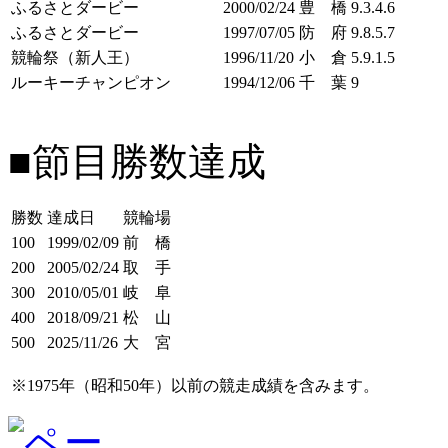
ふるさとダービー
2000/02/24
豊 橋
9.3.4.6
ふるさとダービー
1997/07/05
防 府
9.8.5.7
競輪祭（新人王）
1996/11/20
小 倉
5.9.1.5
ルーキーチャンピオン
1994/12/06
千 葉
9
■節目勝数達成
勝数
達成日
競輪場
100
1999/02/09
前 橋
200
2005/02/24
取 手
300
2010/05/01
岐 阜
400
2018/09/21
松 山
500
2025/11/26
大 宮
※1975年（昭和50年）以前の競走成績を含みます。