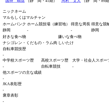
国持 晴彦
（静 岡・41期）
河村 文人
（静 岡・89
ニックネーム
マルもしくはマルチャン
ホームバンク
ホーム競技場（練習地）
得意な周長
得意な競
静岡
-
-
静岡
好きな食べ物
嫌いな食べ物
ナシゴレン・くだもの・ラム肉
しいたけ
自転車競技歴
-
中学校スポーツ歴
高校スポーツ歴
大学・社会人スポー
-
自転車競技
-
他スポーツの主な成績
-
JKA表彰歴
-
褒章表彰
-