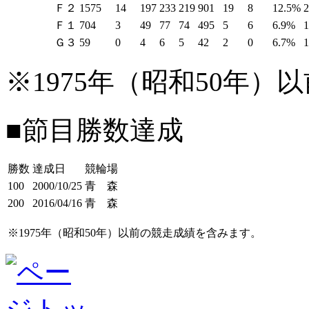
Ｆ２
1575
14
197
233
219
901
19
8
12.5%
Ｆ１
704
3
49
77
74
495
5
6
6.9%
Ｇ３
59
0
4
6
5
42
2
0
6.7%
※1975年（昭和50年
■節目勝数達成
勝数
達成日
競輪場
100
2000/10/25
青 森
200
2016/04/16
青 森
※1975年（昭和50年）以前の競走成績を含みます。