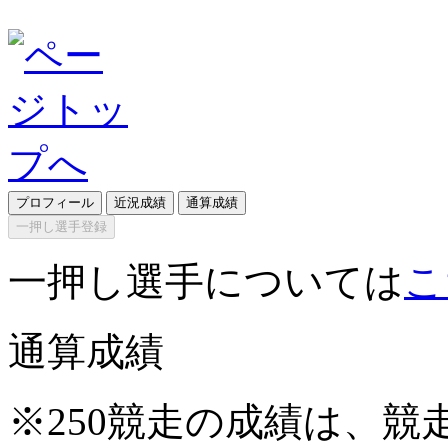
プロフィール
近況成績
通算成績
一押し選手登録
一押し選手については
こ
通算成績
※250競走の成績は、