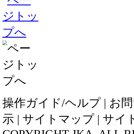
操作ガイド/ヘルプ
|
お問
示
|
サイトマップ
|
サイ
COPYRIGHT JKA. ALL R