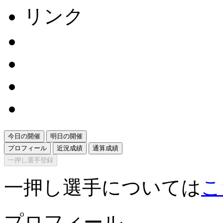
リンク
今日の開催
明日の開催
プロフィール
近況成績
通算成績
一押し選手登録
一押し選手については
こ
プロフィール