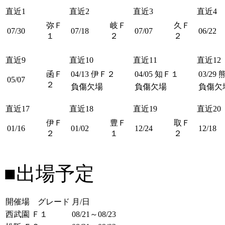
直近1
直近2
直近3
直近4
弥Ｆ
岐Ｆ
久Ｆ
07/30
07/18
07/07
06/22
１
２
２
直近9
直近10
直近11
直近12
函Ｆ
04/13
伊Ｆ２
04/05
知Ｆ１
03/29
05/07
２
負傷欠場
負傷欠場
負傷欠
直近17
直近18
直近19
直近20
伊Ｆ
豊Ｆ
取Ｆ
01/16
01/02
12/24
12/18
２
１
２
■出場予定
開催場 グレード
月/日
西武園 Ｆ１
08/21～08/23