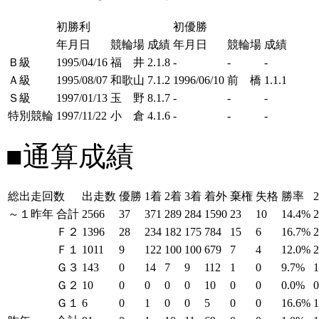
初勝利
初優勝
年月日
競輪場
成績
年月日
競輪場
成績
Ｂ級
1995/04/16
福 井
2.1.8
-
-
-
Ａ級
1995/08/07
和歌山
7.1.2
1996/06/10
前 橋
1.1.1
Ｓ級
1997/01/13
玉 野
8.1.7
-
-
-
特別競輪
1997/11/22
小 倉
4.1.6
-
-
-
■通算成績
総出走回数
出走数
優勝
1着
2着
3着
着外
棄権
失格
勝率
～１昨年
合計
2566
37
371
289
284
1590
23
10
14.4%
Ｆ２
1396
28
234
182
175
784
15
6
16.7%
Ｆ１
1011
9
122
100
100
679
7
4
12.0%
Ｇ３
143
0
14
7
9
112
1
0
9.7%
Ｇ２
10
0
0
0
0
10
0
0
0.0%
Ｇ１
6
0
1
0
0
5
0
0
16.6%