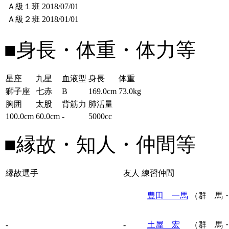
Ａ級１班
2018/07/01
Ａ級２班
2018/01/01
■身長・体重・体力等
星座
九星
血液型
身長
体重
獅子座
七赤
B
169.0cm
73.0kg
胸囲
太股
背筋力
肺活量
100.0cm
60.0cm
-
5000cc
■縁故・知人・仲間等
縁故選手
友人
練習仲間
豊田 一馬
（群 馬・
-
-
土屋 宏
（群 馬・