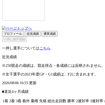
プロフィール
近況成績
通算成績
一押し選手登録
一押し選手については
こちら
近況成績
※250競走の成績は、競走得点・各成績には反映されません。
※女子選手の2023年度GP・G1成績は、F2に含まれます。
2026/08/06 16:55 更新
■直近4ヶ月成績
1着
2着
3着
着外
棄権
失格
総出走回数
勝率
2連対率
3連対率