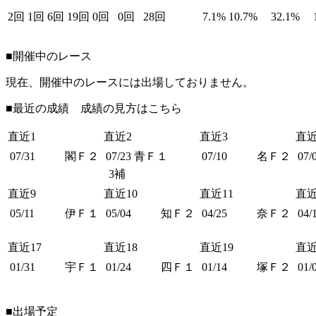
2回
1回
6回
19回
0回
0回
28回
7.1%
10.7%
32.1%
■開催中のレース
現在、開催中のレースには出場しておりません。
■最近の成績 成績の見方は
こちら
直近1
直近2
直近3
直近
07/31
閣Ｆ２
07/23
青Ｆ１
07/10
名Ｆ２
07/
3補
直近9
直近10
直近11
直近
05/11
伊Ｆ１
05/04
知Ｆ２
04/25
奈Ｆ２
04/
直近17
直近18
直近19
直近
01/31
宇Ｆ１
01/24
四Ｆ１
01/14
塚Ｆ２
01/
■出場予定