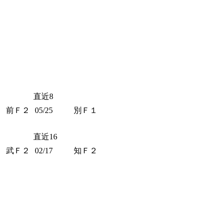
直近8
前Ｆ２
05/25
別Ｆ１
直近16
武Ｆ２
02/17
知Ｆ２