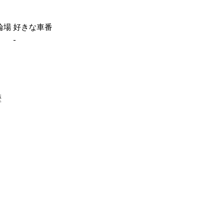
輪場
好きな車番
-
歴