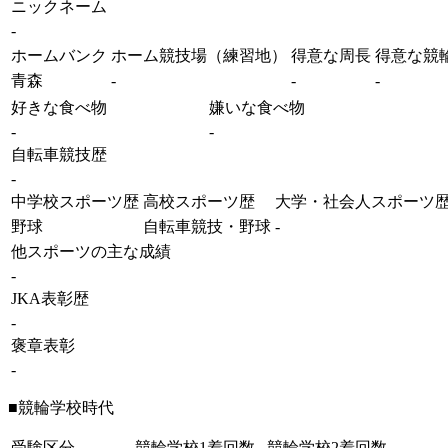
ニックネーム
-
ホームバンク
ホーム競技場（練習地）
得意な周長
得意な競
青森
-
-
-
好きな食べ物
嫌いな食べ物
-
-
自転車競技歴
-
中学校スポーツ歴
高校スポーツ歴
大学・社会人スポーツ
野球
自転車競技・野球
-
他スポーツの主な成績
-
JKA表彰歴
-
褒章表彰
-
■競輪学校時代
受験区分
競輪学校1着回数
競輪学校2着回数