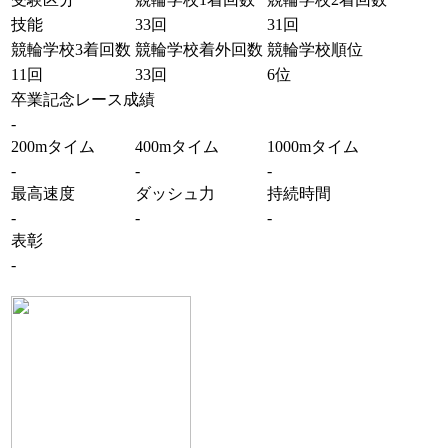
技能
33回
31回
競輪学校3着回数
競輪学校着外回数
競輪学校順位
11回
33回
6位
卒業記念レース成績
-
200mタイム
400mタイム
1000mタイム
-
-
-
最高速度
ダッシュ力
持続時間
-
-
-
表彰
-