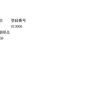
別
登録番号
013006
期得点
60