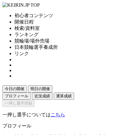
初心者コンテンツ
開催日程
検索/資料室
ランキング
競輪場/場外売場
日本競輪選手養成所
リンク
今日の開催
明日の開催
プロフィール
近況成績
通算成績
一押し選手登録
一押し選手については
こちら
プロフィール