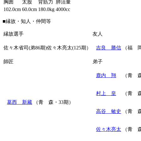
胸囲
太股
背筋力
肺活量
102.0cm
60.0cm
180.0kg
4000cc
■縁故・知人・仲間等
縁故選手
友人
佐々木省司(弟86期)佐々木亮太(125期）
吉良 勝信
（福 岡
師匠
弟子
鹿内 翔
（青 森
村上 皇
（青 森
葛西 新藏
（青 森・33期）
高谷 敏史
（青 森
佐々木亮太
（青 森