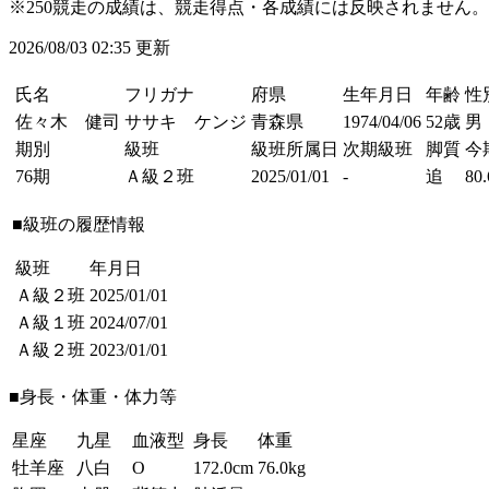
※250競走の成績は、競走得点・各成績には反映されません。
2026/08/03 02:35 更新
氏名
フリガナ
府県
生年月日
年齢
性
佐々木 健司
ササキ ケンジ
青森県
1974/04/06
52歳
男
期別
級班
級班所属日
次期級班
脚質
今
76期
Ａ級２班
2025/01/01
-
追
80.
■級班の履歴情報
級班
年月日
Ａ級２班
2025/01/01
Ａ級１班
2024/07/01
Ａ級２班
2023/01/01
■身長・体重・体力等
星座
九星
血液型
身長
体重
牡羊座
八白
O
172.0cm
76.0kg