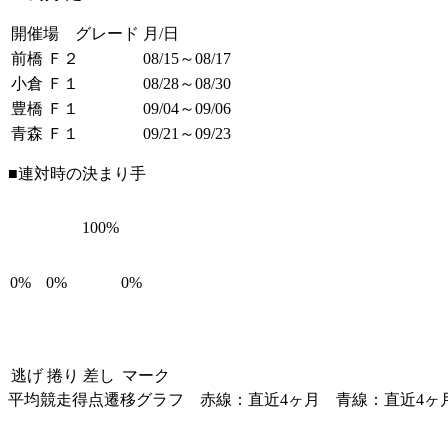
開催場 グレード
月/日
前橋 Ｆ２
08/15～08/17
小倉 Ｆ１
08/28～08/30
豊橋 Ｆ１
09/04～09/06
青森 Ｆ１
09/21～09/23
■連対時の決まり手
100%
0%
0%
0%
逃げ
捲り
差し
マーク
平均競走得点遷移グラフ
赤線：直近4ヶ月
青線：直近4ヶ