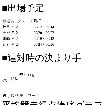
■出場予定
開催場 グレード
月/日
岐阜 Ｆ２
08/12～08/14
玉野 Ｆ２
08/20～08/22
川崎 Ｆ２
09/10～09/12
別府 Ｆ２
09/24～09/26
■連対時の決まり手
49%
38%
13%
0%
逃げ
捲り
差し
マーク