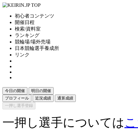
初心者コンテンツ
開催日程
検索/資料室
ランキング
競輪場/場外売場
日本競輪選手養成所
リンク
今日の開催
明日の開催
プロフィール
近況成績
通算成績
一押し選手登録
一押し選手については
こ