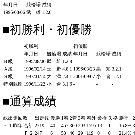
年月日
競輪場
成績
1995/08/06
武 雄
1.2.8
■初勝利・初優勝
初勝利
初優勝
年月日
競輪場
成績
年月日
競輪場
成績
Ｂ級
1995/08/06
武 雄
1.2.8
-
-
-
Ａ級
1996/02/14
玉 野
4.8.1
1996/03/23
高 知
3.2.1
Ｓ級
1997/01/14
大 津
2.4.1
2001/09/07
小 倉
1.2.1
特別競輪
1996/11/22
小 倉
3.1.6
-
-
-
■通算成績
総出走回数
出走数
優勝
1着
2着
3着
着外
棄権
失格
勝率
～１昨年
合計
2719
40
457
360
293
1595
13
1
16.8%
Ｆ２
247
6
53
46
29
119
0
0
21.4%