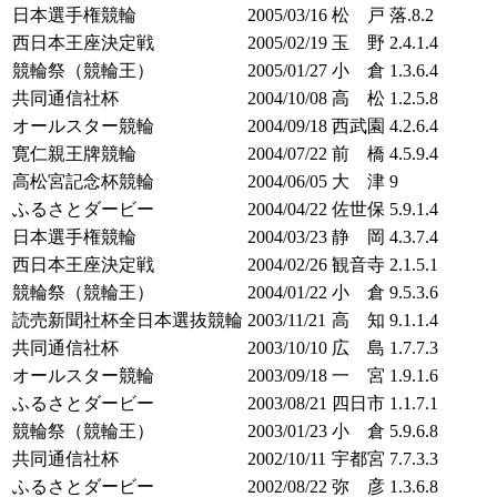
日本選手権競輪
2005/03/16
松 戸
落.8.2
西日本王座決定戦
2005/02/19
玉 野
2.4.1.4
競輪祭（競輪王）
2005/01/27
小 倉
1.3.6.4
共同通信社杯
2004/10/08
高 松
1.2.5.8
オールスター競輪
2004/09/18
西武園
4.2.6.4
寛仁親王牌競輪
2004/07/22
前 橋
4.5.9.4
高松宮記念杯競輪
2004/06/05
大 津
9
ふるさとダービー
2004/04/22
佐世保
5.9.1.4
日本選手権競輪
2004/03/23
静 岡
4.3.7.4
西日本王座決定戦
2004/02/26
観音寺
2.1.5.1
競輪祭（競輪王）
2004/01/22
小 倉
9.5.3.6
読売新聞社杯全日本選抜競輪
2003/11/21
高 知
9.1.1.4
共同通信社杯
2003/10/10
広 島
1.7.7.3
オールスター競輪
2003/09/18
一 宮
1.9.1.6
ふるさとダービー
2003/08/21
四日市
1.1.7.1
競輪祭（競輪王）
2003/01/23
小 倉
5.9.6.8
共同通信社杯
2002/10/11
宇都宮
7.7.3.3
ふるさとダービー
2002/08/22
弥 彦
1.3.6.8