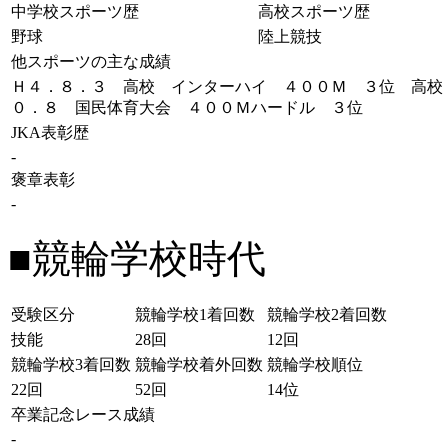
中学校スポーツ歴
高校スポーツ歴
野球
陸上競技
他スポーツの主な成績
Ｈ４．８．３ 高校 インターハイ ４００Ｍ ３位 高校
０．８ 国民体育大会 ４００Ｍハードル ３位
JKA表彰歴
-
褒章表彰
-
■競輪学校時代
受験区分
競輪学校1着回数
競輪学校2着回数
技能
28回
12回
競輪学校3着回数
競輪学校着外回数
競輪学校順位
22回
52回
14位
卒業記念レース成績
-