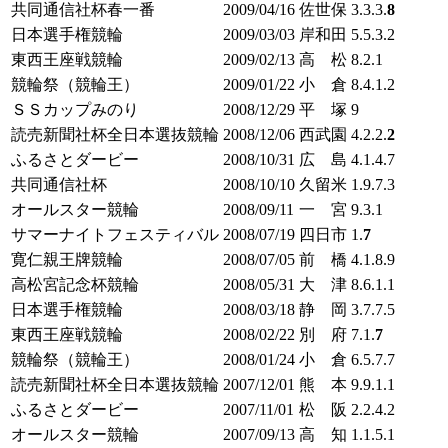
共同通信社杯春一番
2009/04/16
佐世保
3.3.3.
8
日本選手権競輪
2009/03/03
岸和田
5.5.3.2
東西王座戦競輪
2009/02/13
高 松
8.2.1
競輪祭（競輪王）
2009/01/22
小 倉
8.4.1.2
ＳＳカップみのり
2008/12/29
平 塚
9
読売新聞社杯全日本選抜競輪
2008/12/06
西武園
4.2.2.
2
ふるさとダービー
2008/10/31
広 島
4.1.4.7
共同通信社杯
2008/10/10
久留米
1.9.7.3
オールスター競輪
2008/09/11
一 宮
9.3.1
サマーナイトフェスティバル
2008/07/19
四日市
1.
7
寛仁親王牌競輪
2008/07/05
前 橋
4.1.8.9
高松宮記念杯競輪
2008/05/31
大 津
8.6.1.1
日本選手権競輪
2008/03/18
静 岡
3.7.7.5
東西王座戦競輪
2008/02/22
別 府
7.1.
7
競輪祭（競輪王）
2008/01/24
小 倉
6.5.7.7
読売新聞社杯全日本選抜競輪
2007/12/01
熊 本
9.9.1.1
ふるさとダービー
2007/11/01
松 阪
2.2.4.2
オールスター競輪
2007/09/13
高 知
1.1.5.1