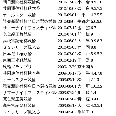
朝日新聞社杯競輪祭
2010/12/02
小 倉
8.9.1.6
共同通信社杯秋本番
2010/10/08
奈 良
9.5.7.5
オールスター競輪
2010/09/01
平
4.2.5.5
読売新聞社杯全日本選抜競輪
2010/08/05
宇都宮
6.6.9.6
サマーナイトフェスティバル
2010/07/17
函 館
6.7
寛仁親王牌競輪
2010/07/01
前 橋
9
高松宮記念杯競輪
2010/06/03
大 津
9.9.8.3
ＳＳシリーズ風光る
2010/05/03
静 岡
8.8
日本選手権競輪
2010/03/02
松 戸
5.9.5.2
東西王座戦競輪
2010/02/19
玉 野
8
競輪グランプリ
2009/12/30
京王閣
8
共同通信社杯秋本番
2009/10/17
取 手
4.4.7.8
オールスター競輪
2009/09/19
松 山
2.1.
3
読売新聞社杯全日本選抜競輪
2009/08/01
大 垣
1.6.3.
5
サマーナイトフェスティバル
2009/07/24
川 崎
1.
4
寛仁親王牌競輪
2009/07/04
青 森
3.4.6.1
高松宮記念杯競輪
2009/06/18
大 津
4.3.5.4
ＳＳシリーズ風光る
2009/05/03
岸和田
9.1