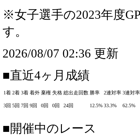
※女子選手の2023年度G
す。
2026/08/07 02:36 更新
■直近4ヶ月成績
1着
2着
3着
着外
棄権
失格
総出走回数
勝率
2連対率
3連対率
3回
5回
7回
9回
0回
0回
24回
12.5%
33.3%
62.5%
■開催中のレース