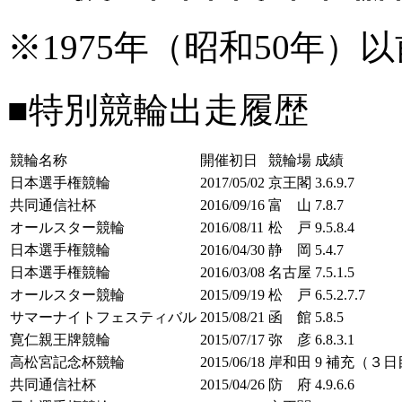
※1975年（昭和50年
■特別競輪出走履歴
競輪名称
開催初日
競輪場
成績
日本選手権競輪
2017/05/02
京王閣
3.6.9.7
共同通信社杯
2016/09/16
富 山
7.8.7
オールスター競輪
2016/08/11
松 戸
9.5.8.4
日本選手権競輪
2016/04/30
静 岡
5.4.7
日本選手権競輪
2016/03/08
名古屋
7.5.1.5
オールスター競輪
2015/09/19
松 戸
6.5.2.7.7
サマーナイトフェスティバル
2015/08/21
函 館
5.8.5
寛仁親王牌競輪
2015/07/17
弥 彦
6.8.3.1
高松宮記念杯競輪
2015/06/18
岸和田
9 補充（３日
共同通信社杯
2015/04/26
防 府
4.9.6.6