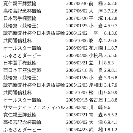
寛仁親王牌競輪
2007/06/30
前 橋
2.6.2.6
高松宮記念杯競輪
2007/06/02
大 津
3.7.2.6
日本選手権競輪
2007/03/20
平 塚
1.4.2.8
競輪祭（競輪王）
2007/01/25
小 倉
4.5.9.7
読売新聞社杯全日本選抜競輪
2006/12/02
平
8.4.3.6
共同通信社杯
2006/10/06
岐 阜
5.2.6.6
オールスター競輪
2006/09/02
花月園
1.1.8.7
ふるさとダービー
2006/04/08
小松島
3.5.5.6
日本選手権競輪
2006/03/21
立 川
8.5.3
西日本王座決定戦
2006/02/18
奈 良
2.9.8.1
競輪祭（競輪王）
2006/01/26
小 倉
5.9.6.8
読売新聞社杯全日本選抜競輪
2005/12/03
岸和田
3.4.7.9
共同通信社杯
2005/10/07
松 山
9.6.9.9
オールスター競輪
2005/09/15
名古屋
1.1.8.8
サマーナイトフェスティバル
2005/08/05
川 崎
9.6
寛仁親王牌競輪
2005/07/21
青 森
6.5.5.2
高松宮記念杯競輪
2005/06/02
大 津
6.9.4.1
ふるさとダービー
2005/04/23
武 雄
1.8.1.2