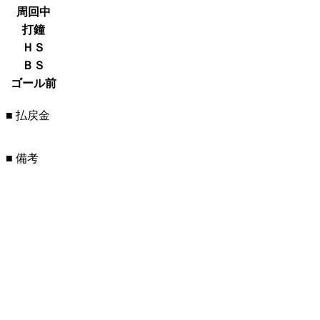
周回中
打鐘
ＨＳ
ＢＳ
ゴール前
■ 払戻金
■ 備考