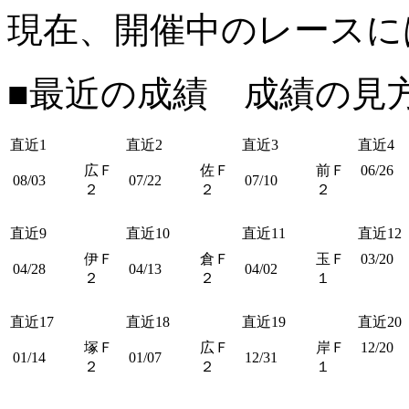
現在、開催中のレースに
■最近の成績 成績の見
直近1
直近2
直近3
直近4
広Ｆ
佐Ｆ
前Ｆ
06/26
08/03
07/22
07/10
２
２
２
直近9
直近10
直近11
直近12
伊Ｆ
倉Ｆ
玉Ｆ
03/20
04/28
04/13
04/02
２
２
１
直近17
直近18
直近19
直近20
塚Ｆ
広Ｆ
岸Ｆ
12/20
01/14
01/07
12/31
２
２
１