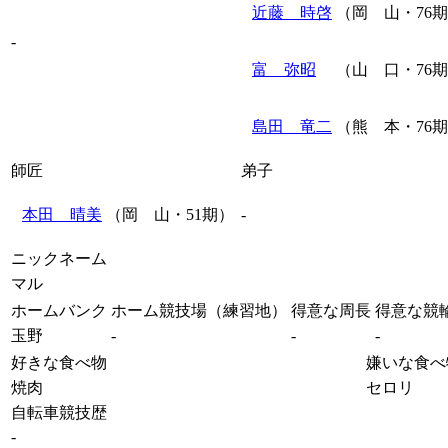
近藤 時啓
（岡 山・76
-
富 弥昭
（山 口・76
島田 竜二
（熊 本・76
師匠
弟子
本田 晴美
（岡 山・51期）
-
ニックネーム
マル
ホームバンク
ホーム競技場（練習地）
得意な周長
得意な競
玉野
-
-
-
好きな食べ物
嫌いな食べ
焼肉
セロリ
自転車競技歴
-