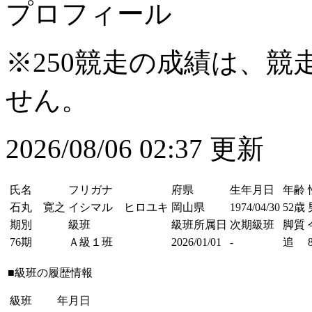
プロフィール
※250競走の成績は、
せん。
2026/08/06 02:37 更新
氏名
フリガナ
府県
生年月日
年齢
石丸 寛之
イシマル ヒロユキ
岡山県
1974/04/30
52歳
期別
級班
級班所属日
次期級班
脚質
76期
Ａ級１班
2026/01/01
-
追
■級班の履歴情報
級班
年月日