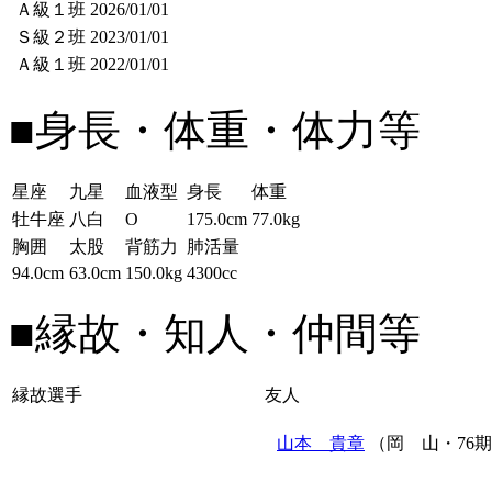
Ａ級１班
2026/01/01
Ｓ級２班
2023/01/01
Ａ級１班
2022/01/01
■身長・体重・体力等
星座
九星
血液型
身長
体重
牡牛座
八白
O
175.0cm
77.0kg
胸囲
太股
背筋力
肺活量
94.0cm
63.0cm
150.0kg
4300cc
■縁故・知人・仲間等
縁故選手
友人
山本 貴章
（岡 山・76