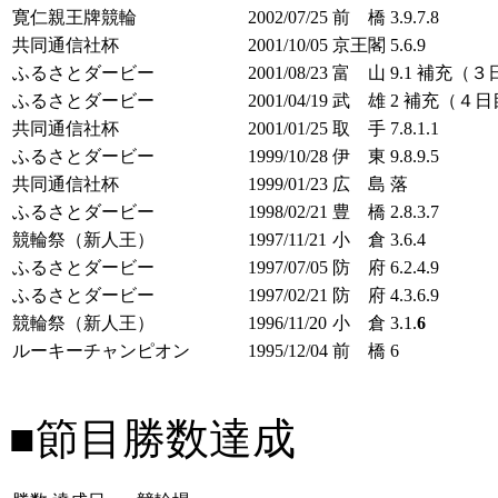
寛仁親王牌競輪
2002/07/25
前 橋
3.9.7.8
共同通信社杯
2001/10/05
京王閣
5.6.9
ふるさとダービー
2001/08/23
富 山
9.1 補充（
ふるさとダービー
2001/04/19
武 雄
2 補充（４日
共同通信社杯
2001/01/25
取 手
7.8.1.1
ふるさとダービー
1999/10/28
伊 東
9.8.9.5
共同通信社杯
1999/01/23
広 島
落
ふるさとダービー
1998/02/21
豊 橋
2.8.3.7
競輪祭（新人王）
1997/11/21
小 倉
3.6.4
ふるさとダービー
1997/07/05
防 府
6.2.4.9
ふるさとダービー
1997/02/21
防 府
4.3.6.9
競輪祭（新人王）
1996/11/20
小 倉
3.1.
6
ルーキーチャンピオン
1995/12/04
前 橋
6
■節目勝数達成