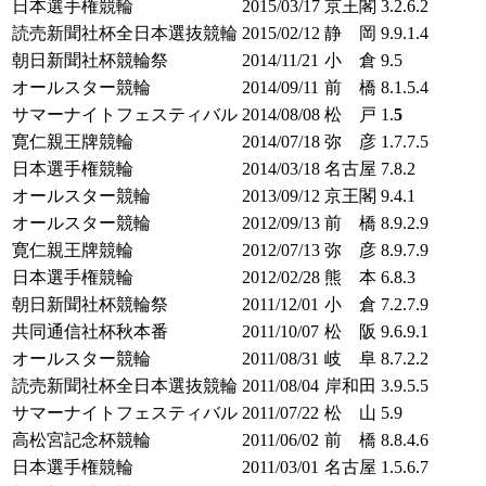
日本選手権競輪
2015/03/17
京王閣
3.2.6.2
読売新聞社杯全日本選抜競輪
2015/02/12
静 岡
9.9.1.4
朝日新聞社杯競輪祭
2014/11/21
小 倉
9.5
オールスター競輪
2014/09/11
前 橋
8.1.5.4
サマーナイトフェスティバル
2014/08/08
松 戸
1.
5
寛仁親王牌競輪
2014/07/18
弥 彦
1.7.7.5
日本選手権競輪
2014/03/18
名古屋
7.8.2
オールスター競輪
2013/09/12
京王閣
9.4.1
オールスター競輪
2012/09/13
前 橋
8.9.2.9
寛仁親王牌競輪
2012/07/13
弥 彦
8.9.7.9
日本選手権競輪
2012/02/28
熊 本
6.8.3
朝日新聞社杯競輪祭
2011/12/01
小 倉
7.2.7.9
共同通信社杯秋本番
2011/10/07
松 阪
9.6.9.1
オールスター競輪
2011/08/31
岐 阜
8.7.2.2
読売新聞社杯全日本選抜競輪
2011/08/04
岸和田
3.9.5.5
サマーナイトフェスティバル
2011/07/22
松 山
5.9
高松宮記念杯競輪
2011/06/02
前 橋
8.8.4.6
日本選手権競輪
2011/03/01
名古屋
1.5.6.7