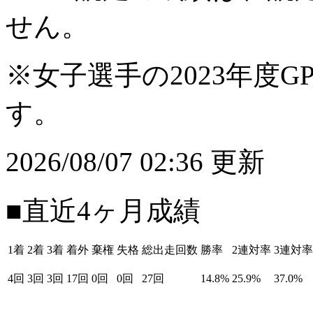
せん。
※女子選手の2023年度G
す。
2026/08/07 02:36 更新
■直近4ヶ月成績
1着
2着
3着
着外
棄権
失格
総出走回数
勝率
2連対率
3連対率
4回
3回
3回
17回
0回
0回
27回
14.8%
25.9%
37.0%