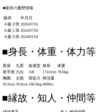
■級班の履歴情報
級班
年月日
Ａ級２班
2026/07/01
Ａ級１班
2024/07/01
Ａ級２班
2024/01/01
■身長・体重・体力等
星座
九星
血液型
身長
体重
射手座
六白
AB
174.0cm
78.0kg
胸囲
太股
背筋力
肺活量
95.0cm
59.0cm
180.0kg
4000cc
■縁故・知人・仲間等
縁故選手
友人
練習仲間