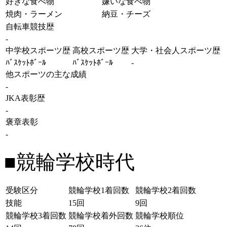
好きな食べ物
嫌いな食べ物
焼肉・ラーメン
納豆・チーズ
自転車競技歴
-
中学校スポーツ歴
高校スポーツ歴
大学・社会人スポーツ歴
ﾊﾞｽｹｯﾄﾎﾞｰﾙ
ﾊﾞｽｹｯﾄﾎﾞｰﾙ
-
他スポーツの主な成績
-
JKA表彰歴
-
褒章表彰
-
■競輪学校時代
受験区分
競輪学校1着回数
競輪学校2着回数
技能
15回
9回
競輪学校3着回数
競輪学校着外回数
競輪学校順位