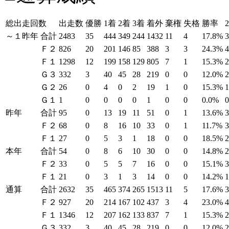
総出走回数
出走数
優勝
1着
2着
3着
着外
棄権
失格
勝率
～１昨年
合計
2483
35
444
349
244
1432
11
4
17.8%
Ｆ２
826
20
201
146
85
388
3
3
24.3%
Ｆ１
1298
12
199
158
129
805
7
1
15.3%
Ｇ３
332
3
40
45
28
219
0
0
12.0%
Ｇ２
26
0
4
0
2
19
1
0
15.3%
Ｇ１
1
0
0
0
0
1
0
0
0.0%
昨年
合計
95
0
13
19
11
51
0
1
13.6%
Ｆ２
68
0
8
16
10
33
0
1
11.7%
Ｆ１
27
0
5
3
1
18
0
0
18.5%
本年
合計
54
0
8
6
10
30
0
0
14.8%
Ｆ２
33
0
5
5
7
16
0
0
15.1%
Ｆ１
21
0
3
1
3
14
0
0
14.2%
通算
合計
2632
35
465
374
265
1513
11
5
17.6%
Ｆ２
927
20
214
167
102
437
3
4
23.0%
Ｆ１
1346
12
207
162
133
837
7
1
15.3%
Ｇ３
332
3
40
45
28
219
0
0
12.0%