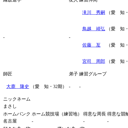
滝川 秀嗣
（愛 知・
鳥越 靖弘
（愛 知・
-
-
佐藤 亙
（愛 知・
宮司 周郎
（愛 知・
師匠
弟子
練習グループ
大鹿 隆史
（愛 知・32期）
-
-
ニックネーム
まさし
ホームバンク
ホーム競技場（練習地）
得意な周長
得意な競
名古屋
-
-
-