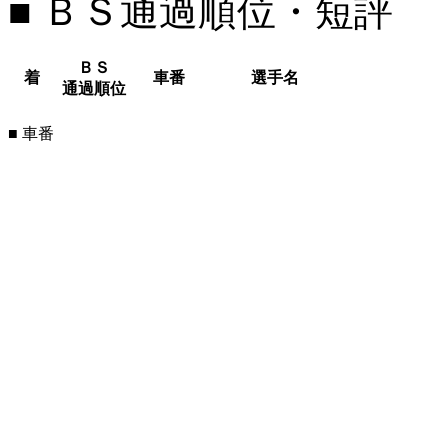
■ ＢＳ通過順位・短評
ＢＳ
着
車番
選手名
通過順位
■ 車番