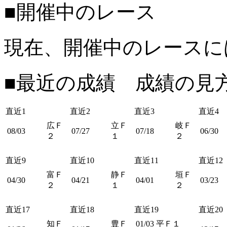
■開催中のレース
現在、開催中のレースに
■最近の成績 成績の見
直近1
直近2
直近3
直近4
広Ｆ
立Ｆ
岐Ｆ
08/03
07/27
07/18
06/30
２
１
２
直近9
直近10
直近11
直近12
富Ｆ
静Ｆ
垣Ｆ
04/30
04/21
04/01
03/23
２
１
２
直近17
直近18
直近19
直近20
知Ｆ
豊Ｆ
01/03
平Ｆ１