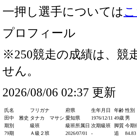
一押し選手については
こ
プロフィール
※250競走の成績は、
せん。
2026/08/06 02:37 更新
氏名
フリガナ
府県
生年月日
年齢
性別
田中 雅史
タナカ マサシ
愛知県
1976/12/11
49歳
男
期別
級班
級班所属日
次期級班
脚質
今期
79期
Ａ級２班
2026/07/01
-
追
84.83