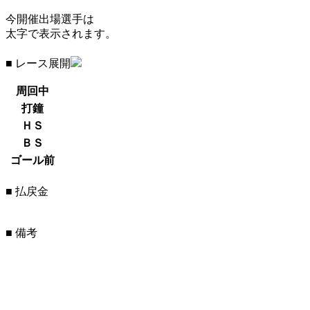
今開催出場選手は
太字で表示されます。
■ レース展開
周回中
打鐘
ＨＳ
ＢＳ
ゴール前
■ 払戻金
■ 備考