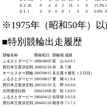
Ｇ２
26
0
4
0
2
19
1
0
15.3%
Ｇ１
1
0
0
0
0
1
0
0
0.0%
※1975年（昭和50年
■特別競輪出走履歴
競輪名称
開催初日
競輪場
成績
ふるさとダービー
2006/08/05
富 山
6.6.9.1
西日本王座決定戦
2006/02/18
奈 良
7.落
オールスター競輪
2005/09/15
名古屋
8 補充（２日目）
ふるさとダービー
2005/08/27
豊 橋
6.1.9.4
西日本王座決定戦
2005/02/19
玉 野
9.8.9.9
共同通信社杯
2004/10/08
高 松
1.8.9.9
ふるさとダービー
2004/04/22
佐世保
3.9.5.8
西日本王座決定戦
2004/02/26
観音寺
7.1.7.3