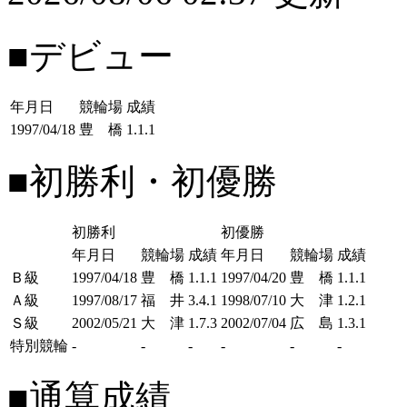
■デビュー
年月日
競輪場
成績
1997/04/18
豊 橋
1.1.1
■初勝利・初優勝
初勝利
初優勝
年月日
競輪場
成績
年月日
競輪場
成績
Ｂ級
1997/04/18
豊 橋
1.1.1
1997/04/20
豊 橋
1.1.1
Ａ級
1997/08/17
福 井
3.4.1
1998/07/10
大 津
1.2.1
Ｓ級
2002/05/21
大 津
1.7.3
2002/07/04
広 島
1.3.1
特別競輪
-
-
-
-
-
-
■通算成績