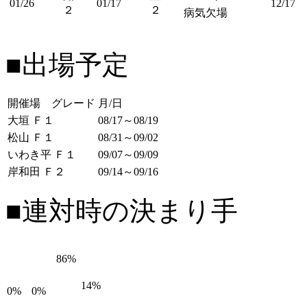
01/26
01/17
12/17
２
２
病気欠場
■出場予定
開催場 グレード
月/日
大垣 Ｆ１
08/17～08/19
松山 Ｆ１
08/31～09/02
いわき平 Ｆ１
09/07～09/09
岸和田 Ｆ２
09/14～09/16
■連対時の決まり手
86%
14%
0%
0%