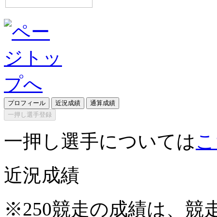
プロフィール
近況成績
通算成績
一押し選手登録
一押し選手については
こ
近況成績
※250競走の成績は、