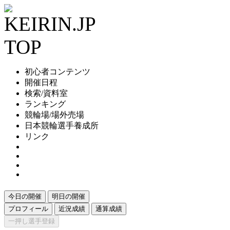
初心者コンテンツ
開催日程
検索/資料室
ランキング
競輪場/場外売場
日本競輪選手養成所
リンク
今日の開催
明日の開催
プロフィール
近況成績
通算成績
一押し選手登録