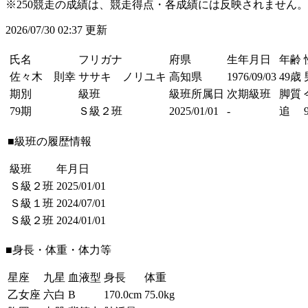
※250競走の成績は、競走得点・各成績には反映されません。
2026/07/30 02:37 更新
氏名
フリガナ
府県
生年月日
年齢
佐々木 則幸
ササキ ノリユキ
高知県
1976/09/03
49歳
期別
級班
級班所属日
次期級班
脚質
79期
Ｓ級２班
2025/01/01
-
追
■級班の履歴情報
級班
年月日
Ｓ級２班
2025/01/01
Ｓ級１班
2024/07/01
Ｓ級２班
2024/01/01
■身長・体重・体力等
星座
九星
血液型
身長
体重
乙女座
六白
B
170.0cm
75.0kg