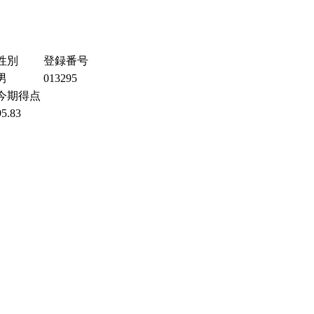
性別
登録番号
男
013295
今期得点
95.83