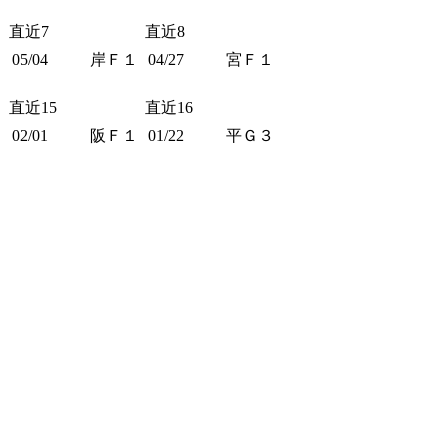
直近7
直近8
05/04
岸Ｆ１
04/27
宮Ｆ１
直近15
直近16
02/01
阪Ｆ１
01/22
平Ｇ３