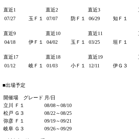
直近1
直近2
直近3
07/27
玉Ｆ１
07/07
防Ｆ１
06/29
知Ｆ１
直近9
直近10
直近11
04/18
伊Ｆ１
04/02
玉Ｆ１
03/25
垣Ｆ１
直近17
直近18
直近19
01/12
岐Ｆ１
01/03
小Ｆ１
12/11
伊Ｇ３
■出場予定
開催場 グレード
月/日
立川 Ｆ１
08/08～08/10
松戸 Ｇ３
08/22～08/25
弥彦 Ｆ１
09/19～09/21
岐阜 Ｇ３
09/26～09/29