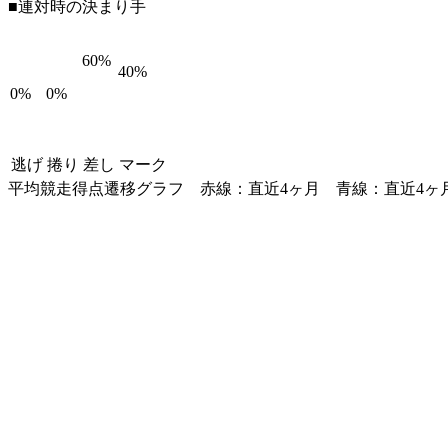
■連対時の決まり手
60%
40%
0%
0%
逃げ
捲り
差し
マーク
平均競走得点遷移グラフ
赤線：直近4ヶ月
青線：直近4ヶ