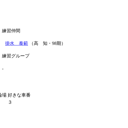
練習仲間
掛水 泰範
（高 知・98期）
練習グループ
-
輪場
好きな車番
３