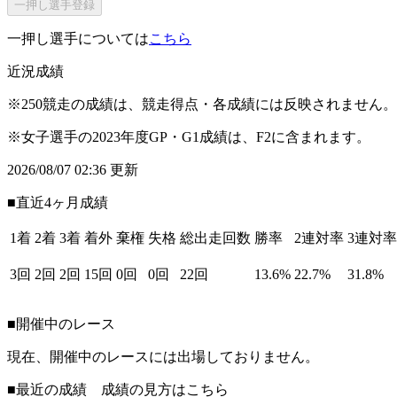
一押し選手登録
一押し選手については
こちら
近況成績
※250競走の成績は、競走得点・各成績には反映されません。
※女子選手の2023年度GP・G1成績は、F2に含まれます。
2026/08/07 02:36 更新
■直近4ヶ月成績
1着
2着
3着
着外
棄権
失格
総出走回数
勝率
2連対率
3連対率
3回
2回
2回
15回
0回
0回
22回
13.6%
22.7%
31.8%
■開催中のレース
現在、開催中のレースには出場しておりません。
■最近の成績 成績の見方は
こちら