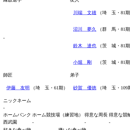
川端 文雄
（埼 玉・81
沼川 夢久
（群 馬・81
-
鈴木 達也
（茨 城・81
小堀 剛
（茨 城・81
師匠
弟子
伊藤 友明
（埼 玉・61期）
砂賀 優徳
（埼 玉・109
ニックネーム
-
ホームバンク
ホーム競技場（練習地）
得意な周長
得意な競
西武園
-
-
-
好きな食べ物
嫌いな食べ物