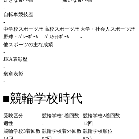
-
-
自転車競技歴
-
中学校スポーツ歴
高校スポーツ歴
大学・社会人スポーツ歴
野球・ﾊﾞﾚｰﾎﾞｰﾙ
ﾊﾞｽｹｯﾄﾎﾞｰﾙ
-
他スポーツの主な成績
-
JKA表彰歴
-
褒章表彰
-
■競輪学校時代
受験区分
競輪学校1着回数
競輪学校2着回数
適性
-
12回
競輪学校3着回数
競輪学校着外回数
競輪学校順位
14回
97回
57位