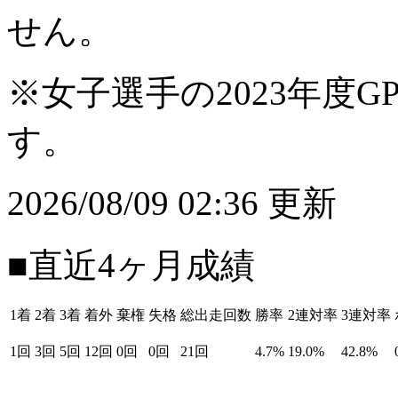
せん。
※女子選手の2023年度G
す。
2026/08/09 02:36 更新
■直近4ヶ月成績
1着
2着
3着
着外
棄権
失格
総出走回数
勝率
2連対率
3連対率
1回
3回
5回
12回
0回
0回
21回
4.7%
19.0%
42.8%