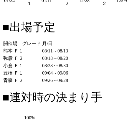
01/24
01/11
12/28
12/09
１
２
２
■出場予定
開催場 グレード
月/日
熊本 Ｆ１
08/11～08/13
弥彦 Ｆ２
08/18～08/20
小倉 Ｆ１
08/28～08/30
豊橋 Ｆ１
09/04～09/06
青森 Ｆ２
09/26～09/28
■連対時の決まり手
100%