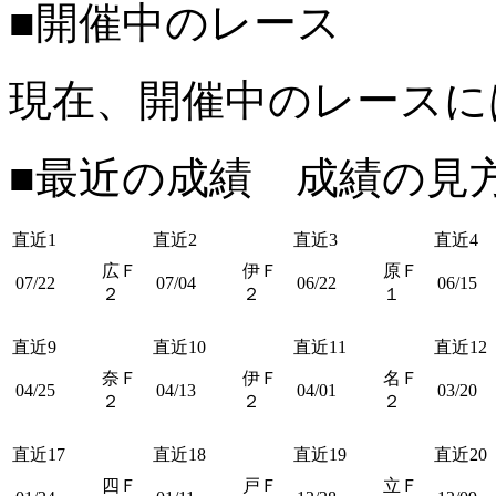
■開催中のレース
現在、開催中のレースに
■最近の成績 成績の見
直近1
直近2
直近3
直近4
広Ｆ
伊Ｆ
原Ｆ
07/22
07/04
06/22
06/15
２
２
１
直近9
直近10
直近11
直近12
奈Ｆ
伊Ｆ
名Ｆ
04/25
04/13
04/01
03/20
２
２
２
直近17
直近18
直近19
直近20
四Ｆ
戸Ｆ
立Ｆ