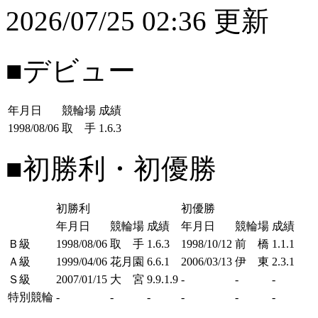
2026/07/25 02:36 更新
■デビュー
年月日
競輪場
成績
1998/08/06
取 手
1.6.3
■初勝利・初優勝
初勝利
初優勝
年月日
競輪場
成績
年月日
競輪場
成績
Ｂ級
1998/08/06
取 手
1.6.3
1998/10/12
前 橋
1.1.1
Ａ級
1999/04/06
花月園
6.6.1
2006/03/13
伊 東
2.3.1
Ｓ級
2007/01/15
大 宮
9.9.1.9
-
-
-
特別競輪
-
-
-
-
-
-