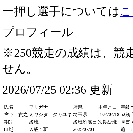
一押し選手については
こ
プロフィール
※250競走の成績は、
せん。
2026/07/25 02:36 更新
氏名
フリガナ
府県
生年月日
年齢
宮下 貴之
ミヤシタ タカユキ
埼玉県
1974/04/18
52歳
期別
級班
級班所属日
次期級班
脚質
81期
Ａ級１班
2025/07/01
-
追