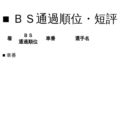
■ ＢＳ通過順位・短評
ＢＳ
着
車番
選手名
通過順位
■ 車番