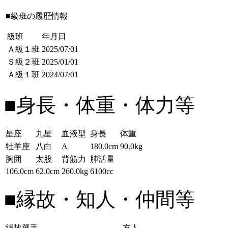
■級班の履歴情報
級班
年月日
Ａ級１班
2025/07/01
Ｓ級２班
2025/01/01
Ａ級１班
2024/07/01
■身長・体重・体力等
星座
九星
血液型
身長
体重
牡羊座
八白
A
180.0cm
90.0kg
胸囲
太股
背筋力
肺活量
106.0cm
62.0cm
260.0kg
6100cc
■縁故・知人・仲間等
縁故選手
友人