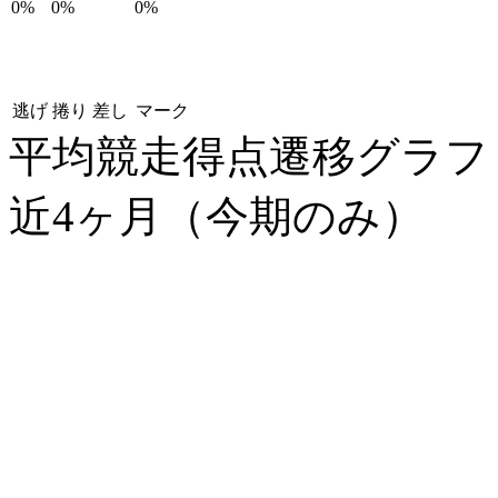
0%
0%
0%
逃げ
捲り
差し
マーク
平均競走得点遷移グラ
近4ヶ月（今期のみ）