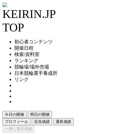
初心者コンテンツ
開催日程
検索/資料室
ランキング
競輪場/場外売場
日本競輪選手養成所
リンク
今日の開催
明日の開催
プロフィール
近況成績
通算成績
一押し選手登録