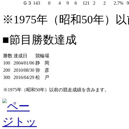
Ｇ３
143
0
4
9
6
121
2
2
2.7%
※1975年（昭和50年
■節目勝数達成
勝数
達成日
競輪場
100
2004/01/06
静 岡
200
2010/08/30
弥 彦
300
2016/04/29
松 戸
※1975年（昭和50年）以前の競走成績を含みます。