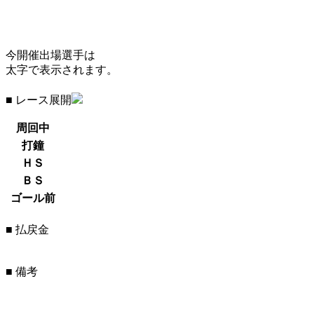
今開催出場選手は
太字で表示されます。
■ レース展開
周回中
打鐘
ＨＳ
ＢＳ
ゴール前
■ 払戻金
■ 備考