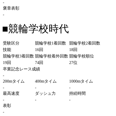
-
褒章表彰
-
■競輪学校時代
受験区分
競輪学校1着回数
競輪学校2着回数
技能
16回
18回
競輪学校3着回数
競輪学校着外回数
競輪学校順位
19回
74回
27位
卒業記念レース成績
-
200mタイム
400mタイム
1000mタイム
-
-
-
最高速度
ダッシュ力
持続時間
-
-
-
表彰
-