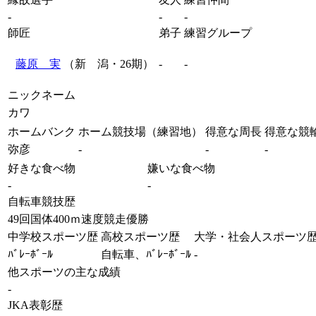
-
-
-
師匠
弟子
練習グループ
藤原 実
（新 潟・26期）
-
-
ニックネーム
カワ
ホームバンク
ホーム競技場（練習地）
得意な周長
得意な競
弥彦
-
-
-
好きな食べ物
嫌いな食べ物
-
-
自転車競技歴
49回国体400ｍ速度競走優勝
中学校スポーツ歴
高校スポーツ歴
大学・社会人スポーツ
ﾊﾞﾚｰﾎﾞｰﾙ
自転車、ﾊﾞﾚｰﾎﾞｰﾙ
-
他スポーツの主な成績
-
JKA表彰歴