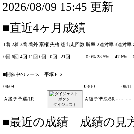
2026/08/09 15:45 更新
■直近4ヶ月成績
1着
2着
3着
着外
棄権
失格
総出走回数
勝率
2連対率
3連対率
0回
6回
4回
11回
0回
0回
21回
0.0%
28.5%
47.6%
■開催中のレース
平塚Ｆ２
08/09
08/10
08/11
Ａ級チ予選/1R
Ａ級チ準決/5R
-
-
-
-
-
ダイジェスト
■最近の成績 成績の見