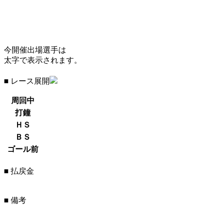
今開催出場選手は
太字で表示されます。
■ レース展開
周回中
打鐘
ＨＳ
ＢＳ
ゴール前
■ 払戻金
■ 備考