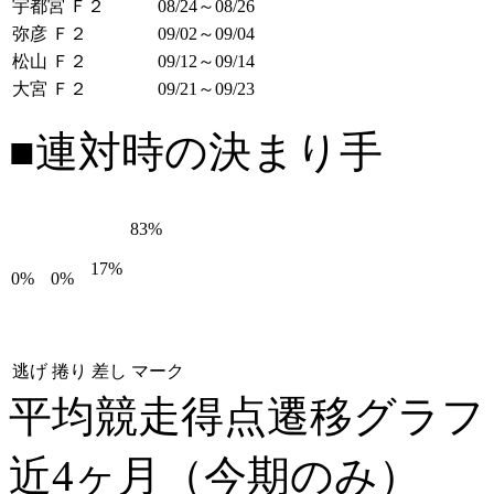
宇都宮 Ｆ２
08/24～08/26
弥彦 Ｆ２
09/02～09/04
松山 Ｆ２
09/12～09/14
大宮 Ｆ２
09/21～09/23
■連対時の決まり手
83%
17%
0%
0%
逃げ
捲り
差し
マーク
平均競走得点遷移グラ
近4ヶ月（今期のみ）