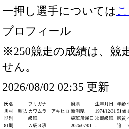
一押し選手については
こ
プロフィール
※250競走の成績は、
せん。
2026/08/02 02:35 更新
氏名
フリガナ
府県
生年月日
年齢
川村 昭弘
カワムラ アキヒロ
新潟県
1974/12/31
51歳
期別
級班
級班所属日
次期級班
脚質
81期
Ａ級３班
2026/07/01
-
追