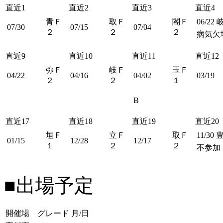
直近1
直近2
直近3
直近4
青Ｆ
取Ｆ
閣Ｆ
06/22
07/30
07/15
07/04
２
２
２
病気欠
直近9
直近10
直近11
直近12
弥Ｆ
岐Ｆ
玉Ｆ
04/22
04/16
04/02
03/19
２
２
１
B
直近17
直近18
直近19
直近20
垣Ｆ
立Ｆ
取Ｆ
11/30
01/15
12/28
12/17
１
２
２
不参加
■出場予定
開催場 グレード
月/日