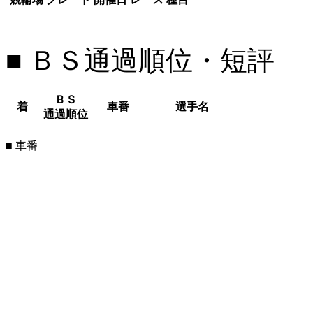
■ ＢＳ通過順位・短評
ＢＳ
着
車番
選手名
通過順位
■ 車番