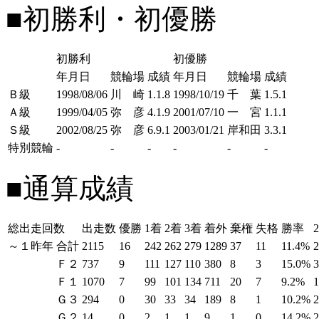
■初勝利・初優勝
初勝利
初優勝
年月日
競輪場
成績
年月日
競輪場
成績
Ｂ級
1998/08/06
川 崎
1.1.8
1998/10/19
千 葉
1.5.1
Ａ級
1999/04/05
弥 彦
4.1.9
2001/07/10
一 宮
1.1.1
Ｓ級
2002/08/25
弥 彦
6.9.1
2003/01/21
岸和田
3.3.1
特別競輪
-
-
-
-
-
-
■通算成績
総出走回数
出走数
優勝
1着
2着
3着
着外
棄権
失格
勝率
～１昨年
合計
2115
16
242
262
279
1289
37
11
11.4%
Ｆ２
737
9
111
127
110
380
8
3
15.0%
Ｆ１
1070
7
99
101
134
711
20
7
9.2%
Ｇ３
294
0
30
33
34
189
8
1
10.2%
Ｇ２
14
0
2
1
1
9
1
0
14.2%