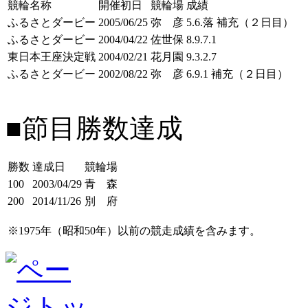
競輪名称
開催初日
競輪場
成績
ふるさとダービー
2005/06/25
弥 彦
5.6.落 補充（２日目）
ふるさとダービー
2004/04/22
佐世保
8.9.7.1
東日本王座決定戦
2004/02/21
花月園
9.3.2.7
ふるさとダービー
2002/08/22
弥 彦
6.9.1 補充（２日目）
■節目勝数達成
勝数
達成日
競輪場
100
2003/04/29
青 森
200
2014/11/26
別 府
※1975年（昭和50年）以前の競走成績を含みます。