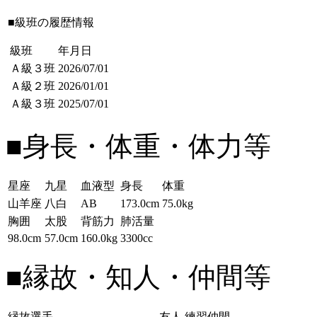
■級班の履歴情報
級班
年月日
Ａ級３班
2026/07/01
Ａ級２班
2026/01/01
Ａ級３班
2025/07/01
■身長・体重・体力等
星座
九星
血液型
身長
体重
山羊座
八白
AB
173.0cm
75.0kg
胸囲
太股
背筋力
肺活量
98.0cm
57.0cm
160.0kg
3300cc
■縁故・知人・仲間等
縁故選手
友人
練習仲間