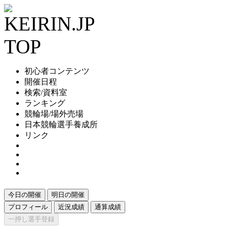
初心者コンテンツ
開催日程
検索/資料室
ランキング
競輪場/場外売場
日本競輪選手養成所
リンク
今日の開催
明日の開催
プロフィール
近況成績
通算成績
一押し選手登録