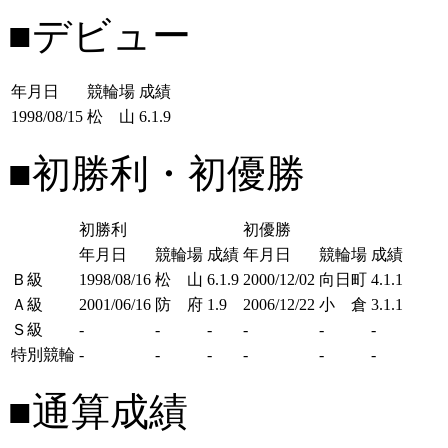
■デビュー
年月日
競輪場
成績
1998/08/15
松 山
6.1.9
■初勝利・初優勝
初勝利
初優勝
年月日
競輪場
成績
年月日
競輪場
成績
Ｂ級
1998/08/16
松 山
6.1.9
2000/12/02
向日町
4.1.1
Ａ級
2001/06/16
防 府
1.9
2006/12/22
小 倉
3.1.1
Ｓ級
-
-
-
-
-
-
特別競輪
-
-
-
-
-
-
■通算成績