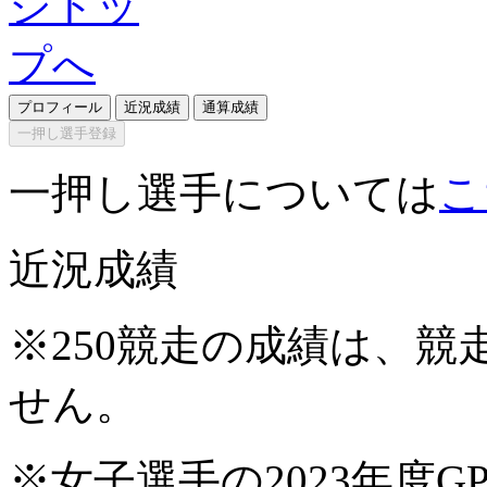
プロフィール
近況成績
通算成績
一押し選手登録
一押し選手については
こ
近況成績
※250競走の成績は、
せん。
※女子選手の2023年度G