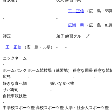
工 正信
（広 島・55
-
-
広瀬 興
（広 島・81
師匠
弟子
練習グループ
工 正信
（広 島・55期）
-
-
ニックネーム
-
ホームバンク
ホーム競技場（練習地）
得意な周長
得意な競
広島
-
-
-
好きな食べ物
嫌いな食べ物
サバ寿司
-
自転車競技歴
-
中学校スポーツ歴
高校スポーツ歴
大学・社会人スポーツ歴