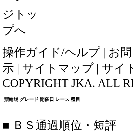
操作ガイド/ヘルプ
|
お問
示
|
サイトマップ
|
サイ
COPYRIGHT JKA. ALL R
競輪場
グレード
開催日
レース
種目
■ ＢＳ通過順位・短評