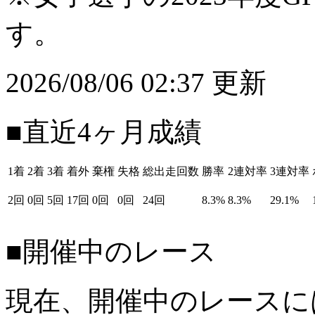
す。
2026/08/06 02:37 更新
■直近4ヶ月成績
1着
2着
3着
着外
棄権
失格
総出走回数
勝率
2連対率
3連対率
2回
0回
5回
17回
0回
0回
24回
8.3%
8.3%
29.1%
■開催中のレース
現在、開催中のレースに