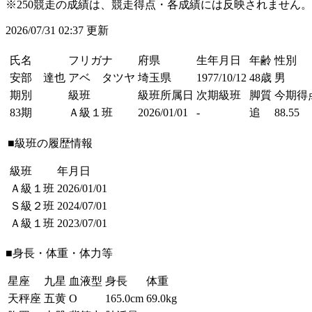
※250競走の成績は、競走得点・各成績には反映されません。
2026/07/31 02:37 更新
氏名
フリガナ
府県
生年月日
年齢
性別
安部 達也
アベ タツヤ
埼玉県
1977/10/12
48歳
男
期別
級班
級班所属日
次期級班
脚質
今期得
83期
Ａ級１班
2026/01/01
-
追
88.55
■級班の履歴情報
級班
年月日
Ａ級１班
2026/01/01
Ｓ級２班
2024/07/01
Ａ級１班
2023/07/01
■身長・体重・体力等
星座
九星
血液型
身長
体重
天秤座
五黄
O
165.0cm
69.0kg