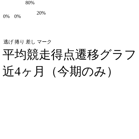
80%
20%
0%
0%
逃げ
捲り
差し
マーク
平均競走得点遷移グラ
近4ヶ月（今期のみ）