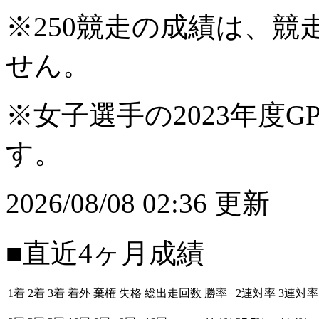
※250競走の成績は、
せん。
※女子選手の2023年度G
す。
2026/08/08 02:36 更新
■直近4ヶ月成績
1着
2着
3着
着外
棄権
失格
総出走回数
勝率
2連対率
3連対率