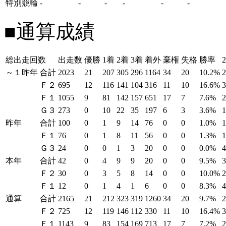
特別競輪
-
-
-
-
-
-
■通算成績
総出走回数
出走数
優勝
1着
2着
3着
着外
棄権
失格
勝率
～１昨年
合計
2023
21
207
305
296
1164
34
20
10.2%
Ｆ２
695
12
116
141
104
316
11
10
16.6%
Ｆ１
1055
9
81
142
157
651
17
7
7.6%
Ｇ３
273
0
10
22
35
197
6
3
3.6%
1
昨年
合計
100
0
1
9
14
76
0
0
1.0%
Ｆ１
76
0
1
8
11
56
0
0
1.3%
1
Ｇ３
24
0
0
1
3
20
0
0
0.0%
本年
合計
42
0
4
9
9
20
0
0
9.5%
Ｆ２
30
0
3
5
8
14
0
0
10.0%
Ｆ１
12
0
1
4
1
6
0
0
8.3%
通算
合計
2165
21
212
323
319
1260
34
20
9.7%
Ｆ２
725
12
119
146
112
330
11
10
16.4%
Ｆ１
1143
9
83
154
169
713
17
7
7.2%