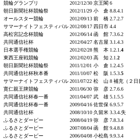
競輪グランプリ
2012/12/30
京王閣
6
朝日新聞社杯競輪祭
2012/11/29
小 倉
8.8.4.1
オールスター競輪
2012/09/13
前 橋
2.7.2.7
サマーナイトフェスティバル
2012/08/17
四日市
4.4
高松宮記念杯競輪
2012/06/14
函 館
7.3.6.2
共同通信社杯
2012/04/27
名古屋
3.1.4.3
日本選手権競輪
2012/02/28
熊 本
1.2.1.
4
東西王座戦競輪
2012/02/03
高 知
2.1.
2
朝日新聞社杯競輪祭
2011/12/01
小 倉
1.2.4.5
共同通信社杯秋本番
2011/10/07
松 阪
1.5.3.
5
サマーナイトフェスティバル
2011/07/22
松 山
8 補充（２日
寛仁親王牌競輪
2011/06/30
弥 彦
2.7.6.6
共同通信社杯春一番
2011/04/07
武 雄
5.1.5.5
共同通信社杯春一番
2009/04/16
佐世保
6.9.5.7
共同通信社杯
2008/10/10
久留米
3.3.4.失
ふるさとダービー
2008/04/19
弥 彦
7.8.3.4
ふるさとダービー
2007/08/04
函 館
9.4.8.8
ふるさとダービー
2006/04/08
小松島
9.9.3.4