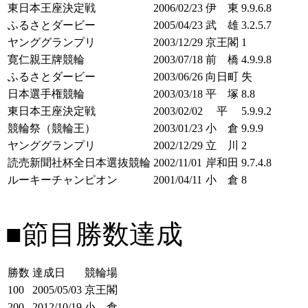
東日本王座決定戦
2006/02/23
伊 東
9.9.6.8
ふるさとダービー
2005/04/23
武 雄
3.2.5.7
ヤンググランプリ
2003/12/29
京王閣
1
寛仁親王牌競輪
2003/07/18
前 橋
4.9.9.8
ふるさとダービー
2003/06/26
向日町
失
日本選手権競輪
2003/03/18
平 塚
8.8
東日本王座決定戦
2003/02/02
平
5.9.9.2
競輪祭（競輪王）
2003/01/23
小 倉
9.9.9
ヤンググランプリ
2002/12/29
立 川
2
読売新聞社杯全日本選抜競輪
2002/11/01
岸和田
9.7.4.8
ルーキーチャンピオン
2001/04/11
小 倉
8
■節目勝数達成
勝数
達成日
競輪場
100
2005/05/03
京王閣
200
2012/10/19
小 倉