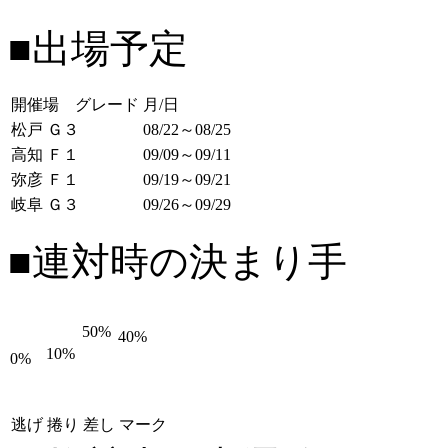
■出場予定
開催場 グレード
月/日
松戸 Ｇ３
08/22～08/25
高知 Ｆ１
09/09～09/11
弥彦 Ｆ１
09/19～09/21
岐阜 Ｇ３
09/26～09/29
■連対時の決まり手
50%
40%
10%
0%
逃げ
捲り
差し
マーク