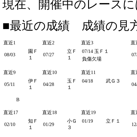
現在、開催中のレースに
■最近の成績 成績の見
直近1
直近2
直近3
直
園Ｆ
立Ｆ
07/14
玉Ｆ１
08/03
07/27
07
１
１
負傷欠場
直近9
直近10
直近11
直
伊Ｆ
玉Ｆ
04/18
武Ｇ３
05/11
04/28
04
１
１
B
直近17
直近18
直近19
直
知Ｆ
小Ｇ
01/19
立Ｆ１
02/10
01/29
12
１
３