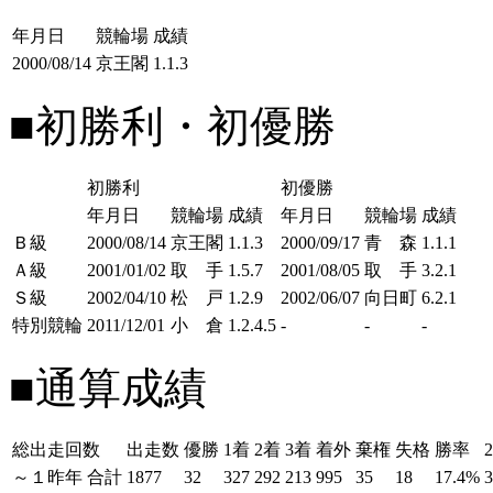
年月日
競輪場
成績
2000/08/14
京王閣
1.1.3
■初勝利・初優勝
初勝利
初優勝
年月日
競輪場
成績
年月日
競輪場
成績
Ｂ級
2000/08/14
京王閣
1.1.3
2000/09/17
青 森
1.1.1
Ａ級
2001/01/02
取 手
1.5.7
2001/08/05
取 手
3.2.1
Ｓ級
2002/04/10
松 戸
1.2.9
2002/06/07
向日町
6.2.1
特別競輪
2011/12/01
小 倉
1.2.4.5
-
-
-
■通算成績
総出走回数
出走数
優勝
1着
2着
3着
着外
棄権
失格
勝率
～１昨年
合計
1877
32
327
292
213
995
35
18
17.4%