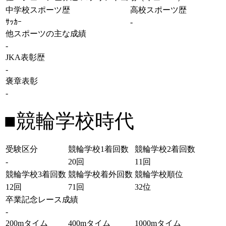
中学校スポーツ歴
高校スポーツ歴
ｻｯｶｰ
-
他スポーツの主な成績
-
JKA表彰歴
-
褒章表彰
-
■競輪学校時代
受験区分
競輪学校1着回数
競輪学校2着回数
-
20回
11回
競輪学校3着回数
競輪学校着外回数
競輪学校順位
12回
71回
32位
卒業記念レース成績
-
200mタイム
400mタイム
1000mタイム