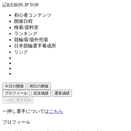
初心者コンテンツ
開催日程
検索/資料室
ランキング
競輪場/場外売場
日本競輪選手養成所
リンク
今日の開催
明日の開催
プロフィール
近況成績
通算成績
一押し選手登録
一押し選手については
こちら
プロフィール