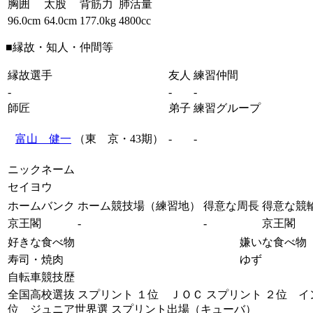
胸囲
太股
背筋力
肺活量
96.0cm
64.0cm
177.0kg
4800cc
■縁故・知人・仲間等
縁故選手
友人
練習仲間
-
-
-
師匠
弟子
練習グループ
富山 健一
（東 京・43期）
-
-
ニックネーム
セイヨウ
ホームバンク
ホーム競技場（練習地）
得意な周長
得意な競
京王閣
-
-
京王閣
好きな食べ物
嫌いな食べ物
寿司・焼肉
ゆず
自転車競技歴
全国高校選抜 スプリント １位 ＪＯＣ スプリント ２位 イ
位 ジュニア世界選 スプリント出場（キューバ）