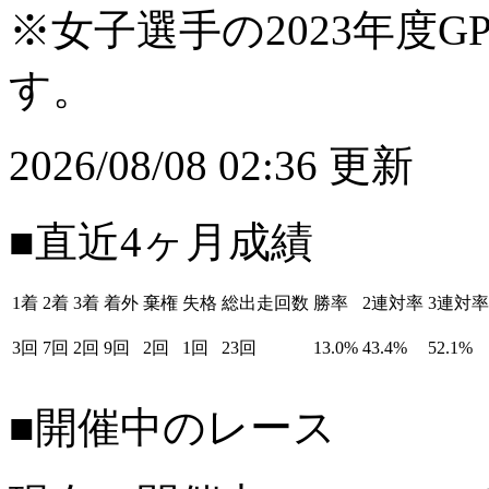
※女子選手の2023年度G
す。
2026/08/08 02:36 更新
■直近4ヶ月成績
1着
2着
3着
着外
棄権
失格
総出走回数
勝率
2連対率
3連対率
3回
7回
2回
9回
2回
1回
23回
13.0%
43.4%
52.1%
■開催中のレース