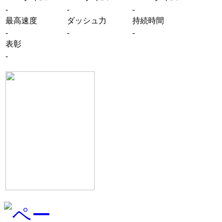
-
-
-
最高速度
ダッシュ力
持続時間
-
-
-
表彰
-