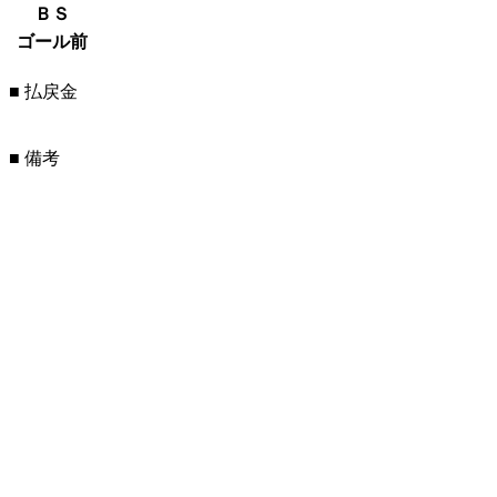
ＢＳ
ゴール前
■ 払戻金
■ 備考