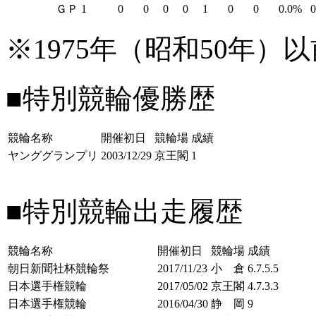
ＧＰ
1
0
0
0
0
1
0
0
0.0%
※1975年（昭和50年
■特別競輪優勝歴
競輪名称
開催初日
競輪場
成績
ヤンググランプリ
2003/12/29
京王閣
1
■特別競輪出走履歴
競輪名称
開催初日
競輪場
成績
朝日新聞社杯競輪祭
2017/11/23
小 倉
6.7.5.5
日本選手権競輪
2017/05/02
京王閣
4.7.3.3
日本選手権競輪
2016/04/30
静 岡
9