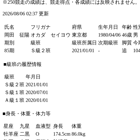
※250競走の成績は、競走得点・各成績には反映されません。
2026/08/06 02:37 更新
氏名
フリガナ
府県
生年月日
年齢
性
岡田 征陽
オカダ セイヨウ
東京都
1980/04/06
46歳
男
期別
級班
級班所属日
次期級班
脚質
今
85期
Ｓ級２班
2021/01/01
-
追
104
■級班の履歴情報
級班
年月日
Ｓ級２班
2021/01/01
Ｓ級１班
2020/07/01
Ａ級１班
2020/01/01
■身長・体重・体力等
星座
九星
血液型
身長
体重
牡羊座
二黒
O
174.5cm
86.0kg