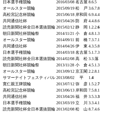
日本選手権競輪
2016/03/08
名古屋
8.6.5
オールスター競輪
2015/09/19
松 戸
3.6.7.8
高松宮記念杯競輪
2015/06/18
岸和田
6.9.4.4
共同通信社杯
2015/04/26
防 府
4.4.8.6
読売新聞社杯全日本選抜競輪
2015/02/12
静 岡
1.2.2.
6
朝日新聞社杯競輪祭
2014/11/21
小 倉
4.8.1.3
オールスター競輪
2014/09/11
前 橋
7.3.7.1
共同通信社杯
2014/04/26
伊 東
4.3.5.8
日本選手権競輪
2014/03/18
名古屋
5.1.7.3
読売新聞社杯全日本選抜競輪
2014/02/08
高 松
3.3.落
朝日新聞社杯競輪祭
2013/11/28
小 倉
4.5.1.3
オールスター競輪
2013/09/12
京王閣
2.2.8.1
サマーナイトフェスティバル
2013/08/02
平
1.
4
寛仁親王牌競輪
2013/07/12
弥 彦
1.5.2.
7
高松宮記念杯競輪
2013/06/13
岸和田
7.5.8.1
共同通信社杯
2013/04/26
福 井
3.5.3.
3
日本選手権競輪
2013/03/19
立 川
3.3.4.1
読売新聞社杯全日本選抜競輪
2013/02/08
松 山
8.7.4.6