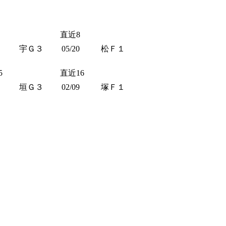
直近8
宇Ｇ３
05/20
松Ｆ１
5
直近16
垣Ｇ３
02/09
塚Ｆ１