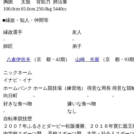
胸囲
太股
背筋力
肺活量
100.0cm
65.0cm
250.0kg
5440cc
■縁故・知人・仲間等
縁故選手
友人
-
-
師匠
弟子
八倉伊佐夫
（京 都・42期）
山崎 光展
（京 都・93
ニックネーム
イナピ・イナ
ホームバンク
ホーム競技場（練習地）
得意な周長
得意な競
向日町
-
-
-
好きな食べ物
嫌いな食べ物
-
なし
自転車競技歴
２００７年ふるさとダービー松阪優勝、２０１６年寛仁親王
中学校スポーツ歴
高校スポーツ歴
大学・社会人スポー