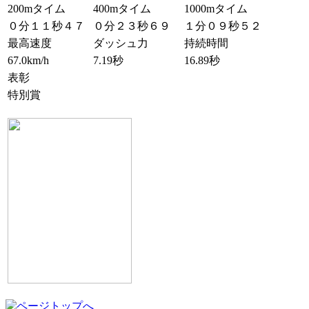
200mタイム
400mタイム
1000mタイム
０分１１秒４７
０分２３秒６９
１分０９秒５２
最高速度
ダッシュ力
持続時間
67.0km/h
7.19秒
16.89秒
表彰
特別賞