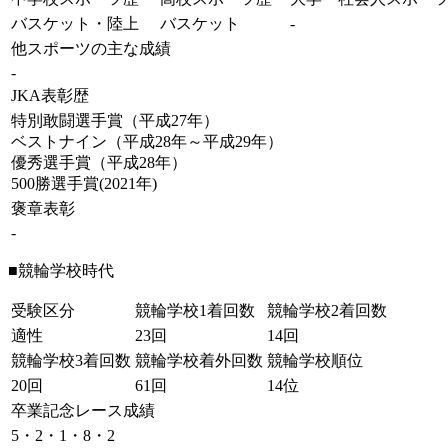
バスケット・陸上
バスケット
-
他スポーツの主な成績
-
JKA表彰歴
特別敢闘選手賞（平成27年）
ベストナイン（平成28年～平成29年）
優秀選手賞（平成28年）
500勝選手賞(2021年)
褒章表彰
-
■競輪学校時代
受験区分
競輪学校1着回数
競輪学校2着回数
適性
23回
14回
競輪学校3着回数
競輪学校着外回数
競輪学校順位
20回
61回
14位
卒業記念レース成績
5・2・1・8・2