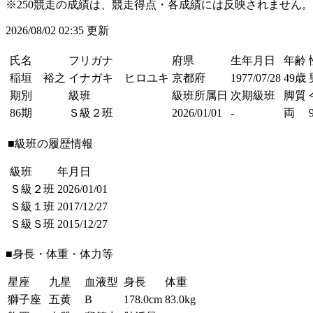
※250競走の成績は、競走得点・各成績には反映されません。
2026/08/02 02:35 更新
氏名
フリガナ
府県
生年月日
年齢
稲垣 裕之
イナガキ ヒロユキ
京都府
1977/07/28
49歳
期別
級班
級班所属日
次期級班
脚質
86期
Ｓ級２班
2026/01/01
-
両
■級班の履歴情報
級班
年月日
Ｓ級２班
2026/01/01
Ｓ級１班
2017/12/27
Ｓ級Ｓ班
2015/12/27
■身長・体重・体力等
星座
九星
血液型
身長
体重
獅子座
五黄
B
178.0cm
83.0kg