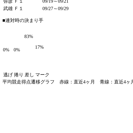
弥彦 Ｆ１
09/19～09/21
武雄 Ｆ１
09/27～09/29
■連対時の決まり手
83%
17%
0%
0%
逃げ
捲り
差し
マーク
平均競走得点遷移グラフ
赤線：直近4ヶ月
青線：直近4ヶ