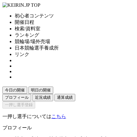
初心者コンテンツ
開催日程
検索/資料室
ランキング
競輪場/場外売場
日本競輪選手養成所
リンク
今日の開催
明日の開催
プロフィール
近況成績
通算成績
一押し選手登録
一押し選手については
こちら
プロフィール