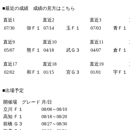
■最近の成績 成績の見方は
こちら
直近1
直近2
直近3
07/30
弥Ｆ１
07/14
玉Ｆ１
07/03
青Ｆ１
直近9
直近10
直近11
05/07
熊Ｆ１
04/18
武Ｇ３
04/07
倉Ｆ１
直近17
直近18
直近19
02/02
和Ｆ１
01/15
宮Ｇ３
01/01
宇Ｆ１
■出場予定
開催場 グレード
月/日
立川 Ｆ１
08/08～08/10
高知 Ｆ１
08/18～08/20
前橋 Ｇ３
08/27～08/30