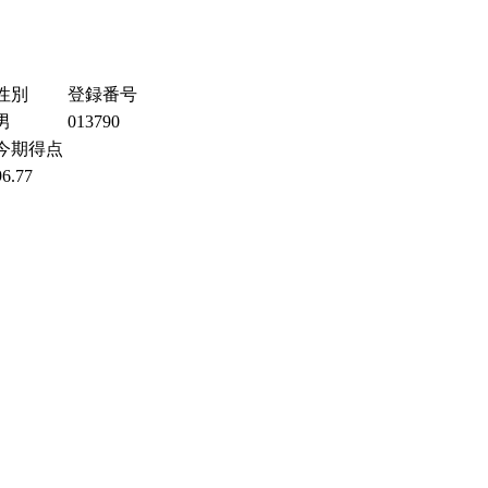
性別
登録番号
男
013790
今期得点
96.77