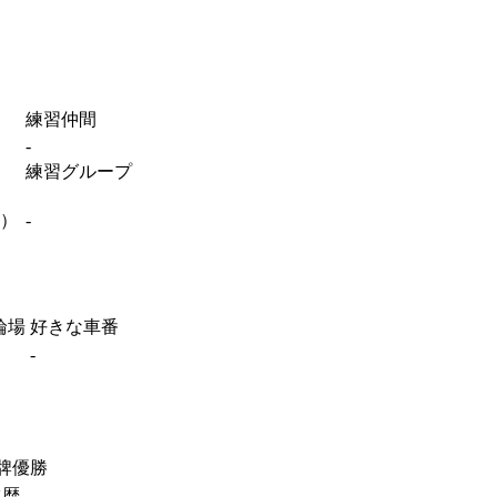
練習仲間
-
練習グループ
期）
-
輪場
好きな車番
-
牌優勝
ツ歴