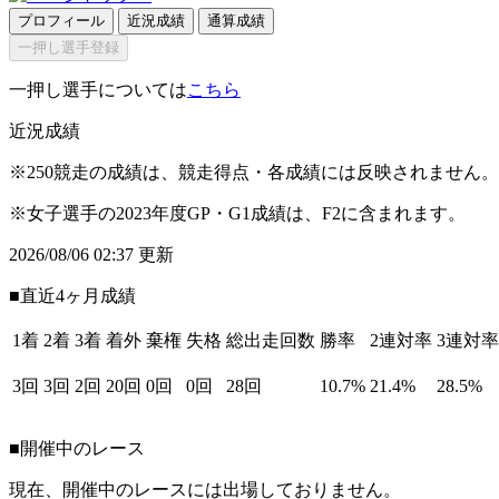
プロフィール
近況成績
通算成績
一押し選手登録
一押し選手については
こちら
近況成績
※250競走の成績は、競走得点・各成績には反映されません。
※女子選手の2023年度GP・G1成績は、F2に含まれます。
2026/08/06 02:37 更新
■直近4ヶ月成績
1着
2着
3着
着外
棄権
失格
総出走回数
勝率
2連対率
3連対率
3回
3回
2回
20回
0回
0回
28回
10.7%
21.4%
28.5%
■開催中のレース
現在、開催中のレースには出場しておりません。