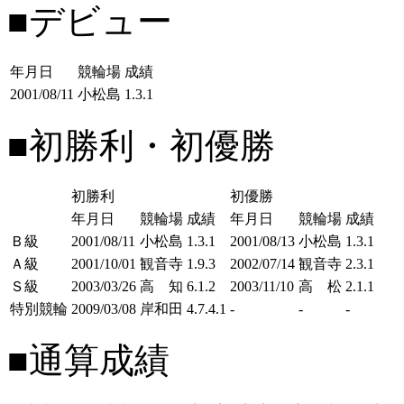
■デビュー
年月日
競輪場
成績
2001/08/11
小松島
1.3.1
■初勝利・初優勝
初勝利
初優勝
年月日
競輪場
成績
年月日
競輪場
成績
Ｂ級
2001/08/11
小松島
1.3.1
2001/08/13
小松島
1.3.1
Ａ級
2001/10/01
観音寺
1.9.3
2002/07/14
観音寺
2.3.1
Ｓ級
2003/03/26
高 知
6.1.2
2003/11/10
高 松
2.1.1
特別競輪
2009/03/08
岸和田
4.7.4.1
-
-
-
■通算成績