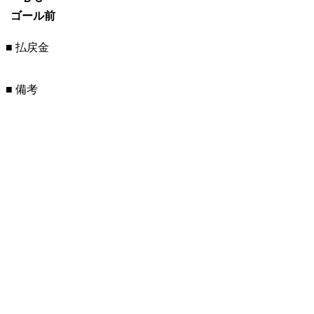
ゴール前
■ 払戻金
■ 備考