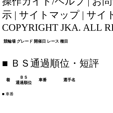
操作ガイド/ヘルプ
|
お問
示
|
サイトマップ
|
サイ
COPYRIGHT JKA. ALL R
競輪場
グレード
開催日
レース
種目
■ ＢＳ通過順位・短評
ＢＳ
着
車番
選手名
通過順位
■ 車番