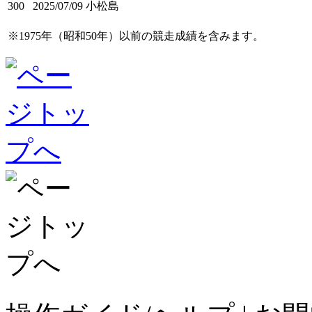
300
2025/07/09
小松島
※1975年（昭和50年）以前の競走成績を含みます。