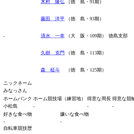
木村 隆弘
（徳 島・91期）
藤田 洋平
（徳 島・93期）
-
清水 一幸
（大 阪・109期）
徳島支部
久樹 克門
（徳 島・113期）
森 柾斗
（徳 島・125期）
ニックネーム
みなっさん
ホームバンク
ホーム競技場（練習地）
得意な周長
得意な競
小松島
-
-
-
好きな食べ物
嫌いな食べ物
-
-
自転車競技歴