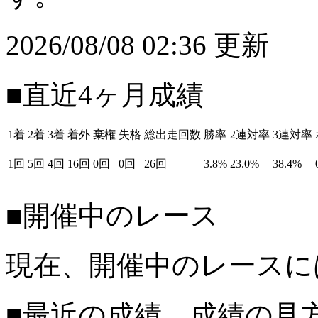
2026/08/08 02:36 更新
■直近4ヶ月成績
1着
2着
3着
着外
棄権
失格
総出走回数
勝率
2連対率
3連対率
1回
5回
4回
16回
0回
0回
26回
3.8%
23.0%
38.4%
■開催中のレース
現在、開催中のレースに
■最近の成績 成績の見