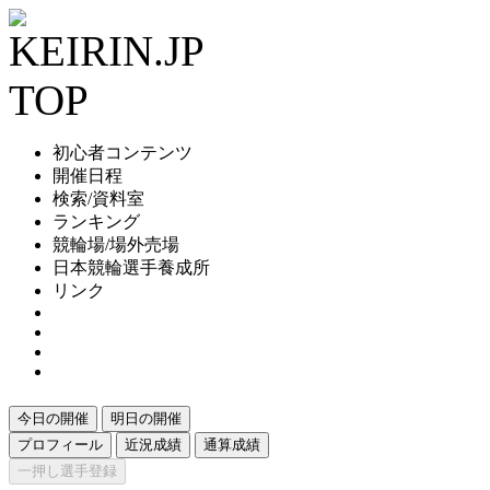
初心者コンテンツ
開催日程
検索/資料室
ランキング
競輪場/場外売場
日本競輪選手養成所
リンク
今日の開催
明日の開催
プロフィール
近況成績
通算成績
一押し選手登録