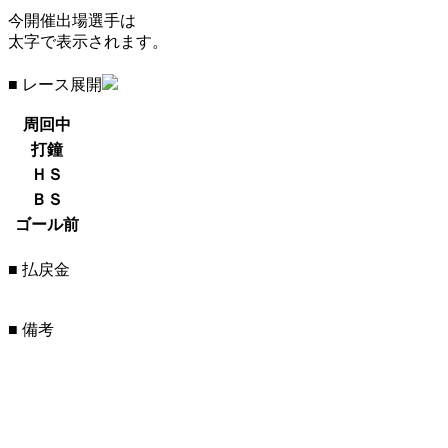
今開催出場選手は
太字で表示されます。
■ レース展開
周回中
打鐘
ＨＳ
ＢＳ
ゴール前
■ 払戻金
■ 備考