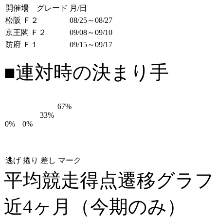
開催場 グレード
月/日
松阪 Ｆ２
08/25～08/27
京王閣 Ｆ２
09/08～09/10
防府 Ｆ１
09/15～09/17
■連対時の決まり手
67%
33%
0%
0%
逃げ
捲り
差し
マーク
平均競走得点遷移グラ
近4ヶ月（今期のみ）