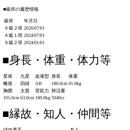
■級班の履歴情報
級班
年月日
Ａ級２班
2026/07/01
Ａ級１班
2024/07/01
Ｓ級２班
2024/01/01
■身長・体重・体力等
星座
九星
血液型
身長
体重
蠍座
四緑
AB
180.0cm
91.0kg
胸囲
太股
背筋力
肺活量
101.0cm
63.0cm
180.0kg
5040cc
■縁故・知人・仲間等
縁故選手
友人