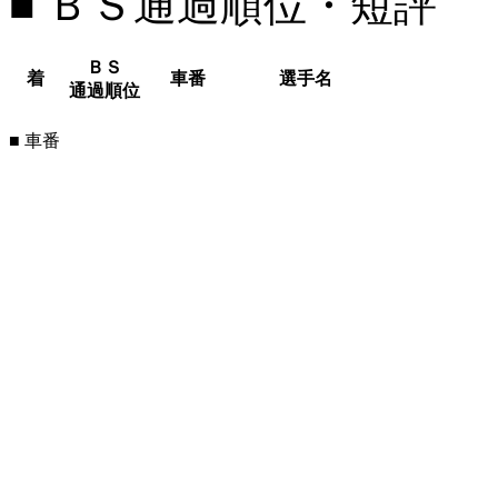
■ ＢＳ通過順位・短評
ＢＳ
着
車番
選手名
通過順位
■ 車番