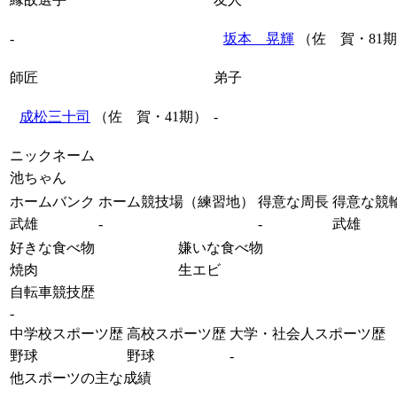
-
坂本 晃輝
（佐 賀・81
師匠
弟子
成松三十司
（佐 賀・41期）
-
ニックネーム
池ちゃん
ホームバンク
ホーム競技場（練習地）
得意な周長
得意な競
武雄
-
-
武雄
好きな食べ物
嫌いな食べ物
焼肉
生エビ
自転車競技歴
-
中学校スポーツ歴
高校スポーツ歴
大学・社会人スポーツ歴
野球
野球
-
他スポーツの主な成績