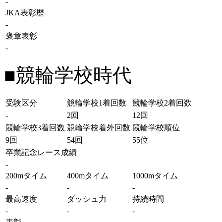
-
JKA表彰歴
-
褒章表彰
-
■競輪学校時代
受験区分
競輪学校1着回数
競輪学校2着回数
-
2回
12回
競輪学校3着回数
競輪学校着外回数
競輪学校順位
9回
54回
55位
卒業記念レース成績
-
200mタイム
400mタイム
1000mタイム
-
-
-
最高速度
ダッシュ力
持続時間
-
-
-