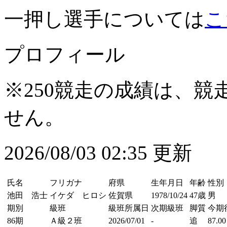
一押し選手については
こ
プロフィール
※250競走の成績は、
せん。
2026/08/03 02:35 更新
氏名
フリガナ
府県
生年月日
年齢
性別
池田 浩士
イケダ ヒロシ
佐賀県
1978/10/24
47歳
男
期別
級班
級班所属日
次期級班
脚質
今期
86期
Ａ級２班
2026/07/01
-
追
87.00