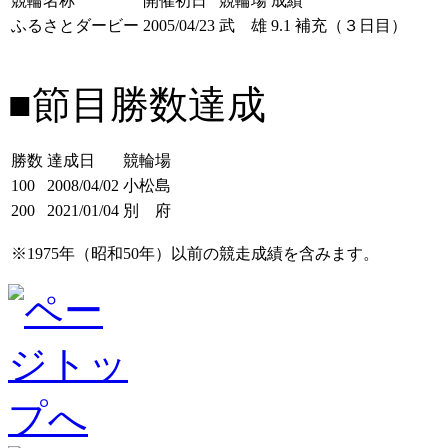
競輪名称
開催初日
競輪場
成績
ふるさとダービー
2005/04/23
武 雄
9.1 補充（３日目）
■節目勝数達成
勝数
達成日
競輪場
100
2008/04/02
小松島
200
2021/01/04
別 府
※1975年（昭和50年）以前の競走成績を含みます。