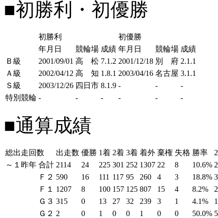
■初勝利・初優勝
初勝利
初優勝
年月日
競輪場
成績
年月日
競輪場
成績
Ｂ級
2001/09/01
高 松
7.1.2
2001/12/18
別 府
2.1.1
Ａ級
2002/04/12
高 知
1.8.1
2003/04/16
名古屋
3.1.1
Ｓ級
2003/12/26
四日市
8.1.9
-
-
-
特別競輪
-
-
-
-
-
-
■通算成績
総出走回数
出走数
優勝
1着
2着
3着
着外
棄権
失格
勝率
～１昨年
合計
2114
24
225
301
252
1307
22
8
10.6%
Ｆ２
590
16
111
117
95
260
4
3
18.8%
Ｆ１
1207
8
100
157
125
807
15
4
8.2%
Ｇ３
315
0
13
27
32
239
3
1
4.1%
Ｇ２
2
0
1
0
0
1
0
0
50.0%