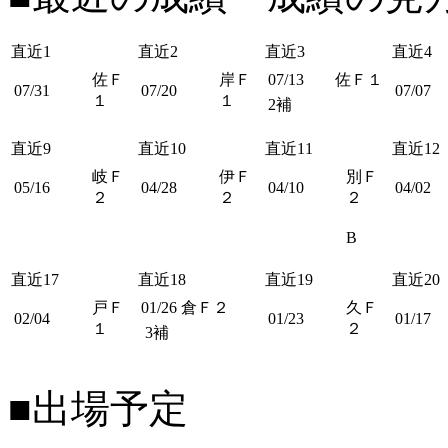
直近1
直近2
直近3
直近4
佐Ｆ
岸Ｆ
07/13
佐Ｆ１
07/31
07/20
07/07
１
１
2補
直近9
直近10
直近11
直近12
岐Ｆ
伊Ｆ
別Ｆ
05/16
04/28
04/10
04/02
２
２
２
B
直近17
直近18
直近19
直近20
戸Ｆ
01/26
倉Ｆ２
久Ｆ
02/04
01/23
01/17
１
２
3補
■出場予定