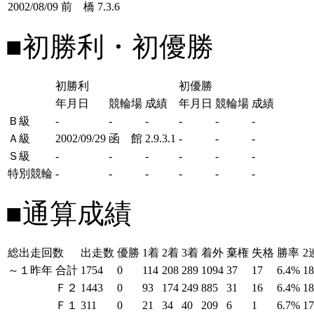
2002/08/09
前 橋
7.3.6
■初勝利・初優勝
初勝利
初優勝
年月日
競輪場
成績
年月日
競輪場
成績
Ｂ級
-
-
-
-
-
-
Ａ級
2002/09/29
函 館
2.9.3.1
-
-
-
Ｓ級
-
-
-
-
-
-
特別競輪
-
-
-
-
-
-
■通算成績
総出走回数
出走数
優勝
1着
2着
3着
着外
棄権
失格
勝率
2
～１昨年
合計
1754
0
114
208
289
1094
37
17
6.4%
1
Ｆ２
1443
0
93
174
249
885
31
16
6.4%
1
Ｆ１
311
0
21
34
40
209
6
1
6.7%
1