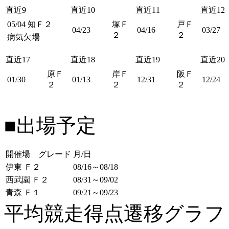
直近9
直近10
直近11
直近12
05/04
知Ｆ２
塚Ｆ
戸Ｆ
04/23
04/16
03/27
２
２
病気欠場
直近17
直近18
直近19
直近20
原Ｆ
岸Ｆ
阪Ｆ
01/30
01/13
12/31
12/24
２
２
２
■出場予定
開催場 グレード
月/日
伊東 Ｆ２
08/16～08/18
西武園 Ｆ２
08/31～09/02
青森 Ｆ１
09/21～09/23
平均競走得点遷移グラ