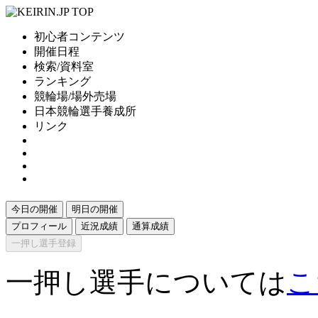
初心者コンテンツ
開催日程
検索/資料室
ランキング
競輪場/場外売場
日本競輪選手養成所
リンク
今日の開催
明日の開催
プロフィール
近況成績
通算成績
一押し選手登録
一押し選手については
こ