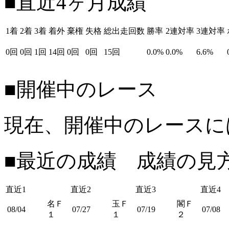
■直近4ヶ月成績
1着
2着
3着
着外
棄権
失格
総出走回数
勝率
2連対率
3連対率
0回
0回
1回
14回
0回
0回
15回
0.0%
0.0%
6.6%
■開催中のレース
現在、開催中のレースに
■最近の成績 成績の見
直近1
直近2
直近3
直近4
名Ｆ
玉Ｆ
閣Ｆ
08/04
07/27
07/19
07/08
１
１
２