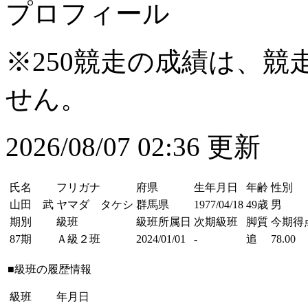
プロフィール
※250競走の成績は、
せん。
2026/08/07 02:36 更新
氏名
フリガナ
府県
生年月日
年齢
性別
山田 武
ヤマダ タケシ
群馬県
1977/04/18
49歳
男
期別
級班
級班所属日
次期級班
脚質
今期得
87期
Ａ級２班
2024/01/01
-
追
78.00
■級班の履歴情報
級班
年月日