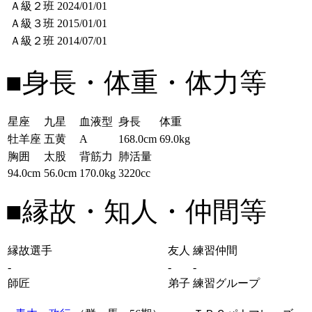
Ａ級２班
2024/01/01
Ａ級３班
2015/01/01
Ａ級２班
2014/07/01
■身長・体重・体力等
星座
九星
血液型
身長
体重
牡羊座
五黄
A
168.0cm
69.0kg
胸囲
太股
背筋力
肺活量
94.0cm
56.0cm
170.0kg
3220cc
■縁故・知人・仲間等
縁故選手
友人
練習仲間
-
-
-
師匠
弟子
練習グループ