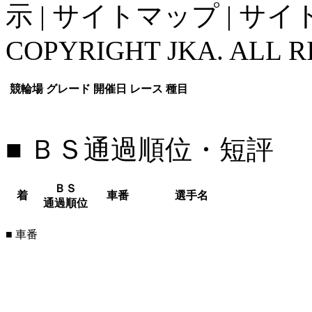
示
|
サイトマップ
|
サイ
COPYRIGHT JKA. ALL R
競輪場
グレード
開催日
レース
種目
■ ＢＳ通過順位・短評
ＢＳ
着
車番
選手名
通過順位
■ 車番