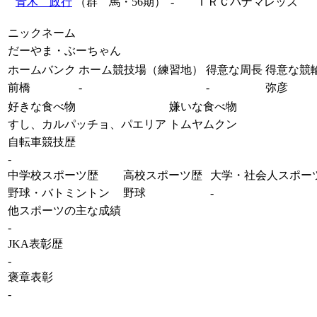
青木 政行
（群 馬・56期）
-
ＴＲＣパナマレッズ
ニックネーム
だーやま・ぶーちゃん
ホームバンク
ホーム競技場（練習地）
得意な周長
得意な競
前橋
-
-
弥彦
好きな食べ物
嫌いな食べ物
すし、カルパッチョ、パエリア
トムヤムクン
自転車競技歴
-
中学校スポーツ歴
高校スポーツ歴
大学・社会人スポー
野球・バトミントン
野球
-
他スポーツの主な成績
-
JKA表彰歴
-
褒章表彰
-