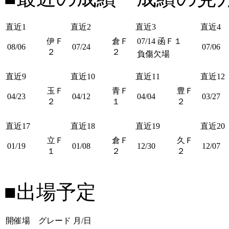
直近1
直近2
直近3
直近4
伊Ｆ
倉Ｆ
07/14
函Ｆ１
08/06
07/24
07/06
２
２
負傷欠場
直近9
直近10
直近11
直近12
玉Ｆ
青Ｆ
豊Ｆ
04/23
04/12
04/04
03/27
２
１
２
直近17
直近18
直近19
直近20
立Ｆ
倉Ｆ
久Ｆ
01/19
01/08
12/30
12/07
１
２
２
■出場予定
開催場 グレード
月/日