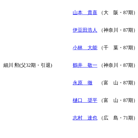
山本 貴喜
（大 阪・87期）
伊豆田浩人
（神奈川・87期）
小林 大能
（千 葉・87期）
細川 勲(父32期・引退)
鶴井 敬一
（神奈川・87期）
永原 徹
（富 山・87期）
樋口 奨平
（富 山・87期）
志村 達也
（広 島・71期）