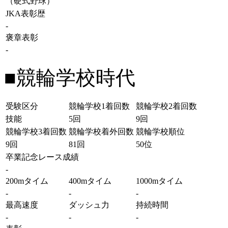
（硬式野球）
JKA表彰歴
-
褒章表彰
-
■競輪学校時代
受験区分
競輪学校1着回数
競輪学校2着回数
技能
5回
9回
競輪学校3着回数
競輪学校着外回数
競輪学校順位
9回
81回
50位
卒業記念レース成績
-
200mタイム
400mタイム
1000mタイム
-
-
-
最高速度
ダッシュ力
持続時間
-
-
-