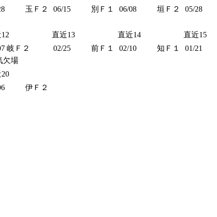
28
玉Ｆ２
06/15
別Ｆ１
06/08
垣Ｆ２
05/28
12
直近13
直近14
直近15
07
岐Ｆ２
02/25
前Ｆ１
02/10
知Ｆ１
01/21
気欠場
20
06
伊Ｆ２