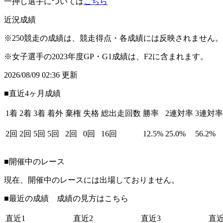
一押し選手については
こちら
近況成績
※250競走の成績は、競走得点・各成績には反映されません。
※女子選手の2023年度GP・G1成績は、F2に含まれます。
2026/08/09 02:36 更新
■直近4ヶ月成績
1着
2着
3着
着外
棄権
失格
総出走回数
勝率
2連対率
3連対率
2回
2回
5回
5回
2回
0回
16回
12.5%
25.0%
56.2%
■開催中のレース
現在、開催中のレースには出場しておりません。
■最近の成績 成績の見方は
こちら
直近1
直近2
直近3
直近