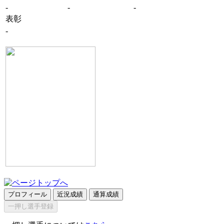
-
-
-
表彰
-
プロフィール
近況成績
通算成績
一押し選手登録