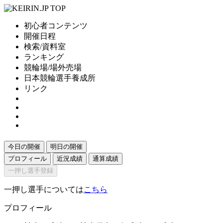
初心者コンテンツ
開催日程
検索/資料室
ランキング
競輪場/場外売場
日本競輪選手養成所
リンク
今日の開催
明日の開催
プロフィール
近況成績
通算成績
一押し選手登録
一押し選手については
こちら
プロフィール