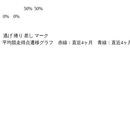
50%
50%
0%
0%
逃げ
捲り
差し
マーク
平均競走得点遷移グラフ
赤線：直近4ヶ月
青線：直近4ヶ