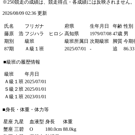
※250競走の成績は、競走得点・各成績には反映されません。
2026/08/09 02:36 更新
氏名
フリガナ
府県
生年月日
年齢
性別
藤原 浩
フジハラ ヒロシ
高知県
1979/07/08
47歳
男
期別
級班
級班所属日
次期級班
脚質
今期
87期
Ａ級１班
2025/07/01
-
追
86.33
■級班の履歴情報
級班
年月日
Ａ級１班
2025/07/01
Ｓ級２班
2025/01/01
Ａ級１班
2023/01/01
■身長・体重・体力等
星座
九星
血液型
身長
体重
蟹座
三碧
O
180.0cm
88.0kg