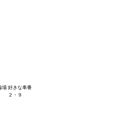
輪場
好きな車番
２・９