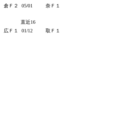
倉Ｆ２
05/01
奈Ｆ１
直近16
広Ｆ１
01/12
取Ｆ１