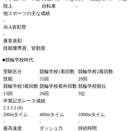
陸上
自転車
-
他スポーツの主な成績
-
JKA表彰歴
-
褒章表彰
技能優秀賞、皆勤賞
■競輪学校時代
受験区分
競輪学校1着回数
競輪学校2着回数
技能
51回
29回
競輪学校3着回数
競輪学校着外回数
競輪学校順位
15回
26回
3位
卒業記念レース成績
2 3 3 2 (6)
200mタイム
400mタイム
1000mタイム
-
-
-
最高速度
ダッシュ力
持続時間