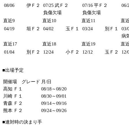
08/06
伊Ｆ２
07/25
武Ｆ２
07/16
平Ｆ２
06/
負傷欠場
負傷欠場
直近9
直近10
直近11
直近
04/19
垣Ｆ２
04/02
玉Ｆ１
03/24
別Ｆ１
03/
病
直近17
直近18
直近19
直近
01/04
別Ｆ２
12/24
小Ｆ２
12/12
玉Ｆ２
12/
■出場予定
開催場 グレード
月/日
高知 Ｆ１
08/18～08/20
川崎 Ｆ１
08/30～09/01
青森 Ｆ２
09/14～09/16
熊本 Ｆ２
09/24～09/26
■連対時の決まり手