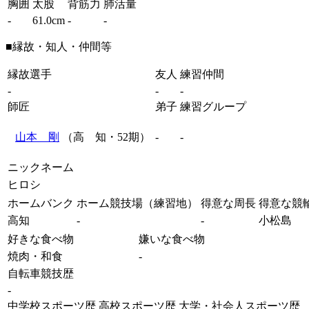
胸囲
太股
背筋力
肺活量
-
61.0cm
-
-
■縁故・知人・仲間等
縁故選手
友人
練習仲間
-
-
-
師匠
弟子
練習グループ
山本 剛
（高 知・52期）
-
-
ニックネーム
ヒロシ
ホームバンク
ホーム競技場（練習地）
得意な周長
得意な競
高知
-
-
小松島
好きな食べ物
嫌いな食べ物
焼肉・和食
-
自転車競技歴
-
中学校スポーツ歴
高校スポーツ歴
大学・社会人スポーツ歴