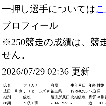
一押し選手については
こ
プロフィール
※250競走の成績は、
せん。
2026/07/29 02:36 更新
氏名
フリガナ
府県
生年月日
年齢
性別
成田 和也
ナリタ カズヤ
福島県
1979/02/25
47歳
男
期別
級班
級班所属日
次期級班
脚質
今期
88期
Ｓ級１班
2014/12/27
-
追
109.6