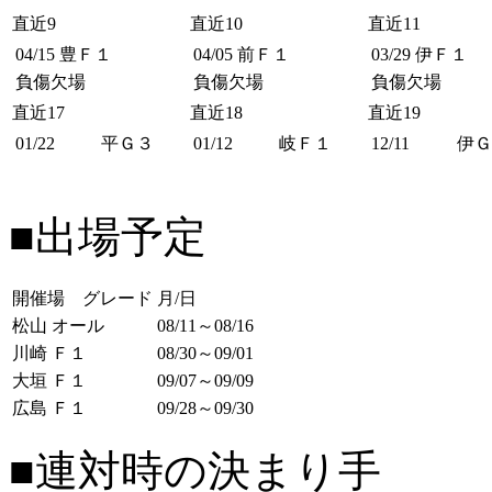
直近9
直近10
直近11
04/15
豊Ｆ１
04/05
前Ｆ１
03/29
伊Ｆ１
負傷欠場
負傷欠場
負傷欠場
直近17
直近18
直近19
01/22
平Ｇ３
01/12
岐Ｆ１
12/11
伊Ｇ
■出場予定
開催場 グレード
月/日
松山 オール
08/11～08/16
川崎 Ｆ１
08/30～09/01
大垣 Ｆ１
09/07～09/09
広島 Ｆ１
09/28～09/30
■連対時の決まり手