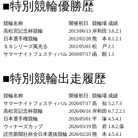
■特別競輪優勝歴
競輪名称
開催初日
競輪場
成績
高松宮記念杯競輪
2013/06/13
岸和田
3.6.2.
1
日本選手権競輪
2012/02/28
熊 本
8.1.2.
1
ＳＳシリーズ風光る
2011/05/03
松 戸
2.
1
サマーナイトフェスティバル
2010/07/17
函 館
1.
1
■特別競輪出走履歴
競輪名称
開催初日
競輪場
成績
サマーナイトフェスティバル
2026/07/17
高 知
5.2.7.3
高松宮記念杯競輪
2026/06/16
岸和田
6.7.2.2.1
日本選手権競輪
2026/05/01
平 塚
4.5.4.1
ウィナーズカップ
2026/03/19
防 府
1.8.2.落
読売新聞社杯全日本選抜競輪
2026/02/20
熊 本
4.5.4.1