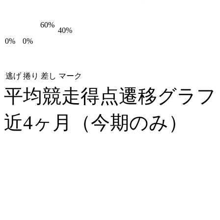
60%
40%
0%
0%
逃げ
捲り
差し
マーク
平均競走得点遷移グラ
近4ヶ月（今期のみ）