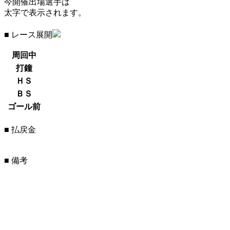
今開催出場選手は
太字で表示されます。
■ レース展開
周回中
打鐘
ＨＳ
ＢＳ
ゴール前
■ 払戻金
■ 備考