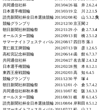
共同通信社杯
2013/04/26
福 井
2.6.2.4
日本選手権競輪
2013/03/19
立 川
2.2.1.
5
読売新聞社杯全日本選抜競輪
2013/02/08
松 山
5.3.2.
失
競輪グランプリ
2012/12/30
京王閣
2
朝日新聞社杯競輪祭
2012/11/29
小 倉
2.7.3.
4
オールスター競輪
2012/09/13
前 橋
2.5.1.
2
サマーナイトフェスティバル
2012/08/17
四日市
落.1
寛仁親王牌競輪
2012/07/13
弥 彦
1.2.6.5
高松宮記念杯競輪
2012/06/14
函 館
6.7.3.7
共同通信社杯
2012/04/27
名古屋
2.4.3.
2
日本選手権競輪
2012/02/28
熊 本
8.1.2.
1
東西王座戦競輪
2012/02/03
高 知
6.4.5
競輪グランプリ
2011/12/30
平 塚
4
朝日新聞社杯競輪祭
2011/12/01
小 倉
5.7.4.2
共同通信社杯秋本番
2011/10/07
松 阪
3.6.3.3
オールスター競輪
2011/08/31
岐 阜
6.1.4.5
読売新聞社杯全日本選抜競輪
2011/08/04
岸和田
8.5.1.2
サマーナイトフェスティバル
2011/07/22
松 山
2.2