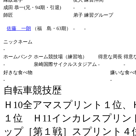
成田 恭一(兄・94期・引退)
-
-
師匠
弟子
練習グループ
佐藤 一朗
（福 島・63期）
-
-
ニックネーム
-
ホームバンク
ホーム競技場（練習地）
得意な周長
得意
-
泉崎国際サイクルスタジアム
-
-
好きな食べ物
嫌いな食べ
-
-
自転車競技歴
Ｈ10全アマスプリント１位、
１位 Ｈ11インカレスプリント１
ップ［第１戦］スプリント４