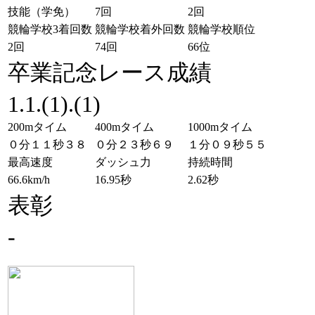
技能（学免）
7回
2回
競輪学校3着回数
競輪学校着外回数
競輪学校順位
2回
74回
66位
卒業記念レース成績
1.1.(1).(1)
200mタイム
400mタイム
1000mタイム
０分１１秒３８
０分２３秒６９
１分０９秒５５
最高速度
ダッシュ力
持続時間
66.6km/h
16.95秒
2.62秒
表彰
-