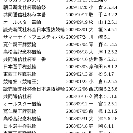
朝日新聞社杯競輪祭
2009/11/20
小 倉
2.5.3.4
共同通信社杯秋本番
2009/10/17
取 手
4.3.2.
2
オールスター競輪
2009/09/19
松 山
1.2.5.1
読売新聞社杯全日本選抜競輪
2009/08/01
大 垣
3.4.5.1
サマーナイトフェスティバル
2009/07/24
川 崎
5.1
寛仁親王牌競輪
2009/07/04
青 森
4.1.4.5
高松宮記念杯競輪
2009/06/18
大 津
1.2.5.2
共同通信社杯春一番
2009/04/16
佐世保
4.5.2.1
日本選手権競輪
2009/03/03
岸和田
6.8.1.2
東西王座戦競輪
2009/02/13
高 松
5.4.
7
競輪祭（競輪王）
2009/01/22
小 倉
6.2.5.5
読売新聞社杯全日本選抜競輪
2008/12/06
西武園
5.2.5.6
共同通信社杯
2008/10/10
久留米
5.1.1.6
オールスター競輪
2008/09/11
一 宮
2.2.5.1
寛仁親王牌競輪
2008/07/05
前 橋
1.2.1.
5
高松宮記念杯競輪
2008/05/31
大 津
5.6.2.6
日本選手権競輪
2008/03/18
静 岡
8.4.1