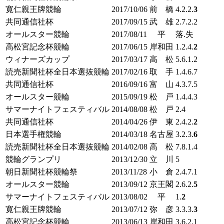
寛仁親王牌競輪
2017/10/06
前 橋
4.2.2.
3
共同通信社杯
2017/09/15
武 雄
2.7.2.2
オールスター競輪
2017/08/11
平
落.失
高松宮記念杯競輪
2017/06/15
岸和田
1.2.4.
2
ウィナーズカップ
2017/03/17
高 松
5.6.1.2
読売新聞社杯全日本選抜競輪
2017/02/16
取 手
1.4.6.7
共同通信社杯
2016/09/16
富 山
4.3.7.5
オールスター競輪
2015/09/19
松 戸
1.4.4.3
サマーナイトフェスティバル
2014/08/08
松 戸
2.4
共同通信社杯
2014/04/26
伊 東
2.4.2.
2
日本選手権競輪
2014/03/18
名古屋
3.2.3.
6
読売新聞社杯全日本選抜競輪
2014/02/08
高 松
7.8.1.4
競輪グランプリ
2013/12/30
立 川
5
朝日新聞社杯競輪祭
2013/11/28
小 倉
2.4.7.1
オールスター競輪
2013/09/12
京王閣
2.6.2.
5
サマーナイトフェスティバル
2013/08/02
平
1.
2
寛仁親王牌競輪
2013/07/12
弥 彦
3.3.3.
3
高松宮記念杯競輪
2013/06/13
岸和田
3.6.2.
1