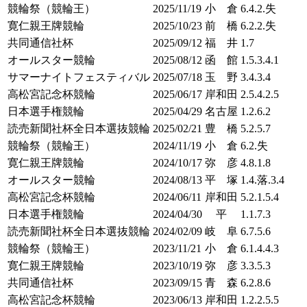
競輪祭（競輪王）
2025/11/19
小 倉
6.4.2.失
寛仁親王牌競輪
2025/10/23
前 橋
6.2.2.失
共同通信社杯
2025/09/12
福 井
1.7
オールスター競輪
2025/08/12
函 館
1.5.3.4.1
サマーナイトフェスティバル
2025/07/18
玉 野
3.4.3.4
高松宮記念杯競輪
2025/06/17
岸和田
2.5.4.2.5
日本選手権競輪
2025/04/29
名古屋
1.2.6.2
読売新聞社杯全日本選抜競輪
2025/02/21
豊 橋
5.2.5.7
競輪祭（競輪王）
2024/11/19
小 倉
6.2.失
寛仁親王牌競輪
2024/10/17
弥 彦
4.8.1.8
オールスター競輪
2024/08/13
平 塚
1.4.落.3.4
高松宮記念杯競輪
2024/06/11
岸和田
5.2.1.5.4
日本選手権競輪
2024/04/30
平
1.1.7.3
読売新聞社杯全日本選抜競輪
2024/02/09
岐 阜
6.7.5.6
競輪祭（競輪王）
2023/11/21
小 倉
6.1.4.4.3
寛仁親王牌競輪
2023/10/19
弥 彦
3.3.5.3
共同通信社杯
2023/09/15
青 森
6.2.8.6
高松宮記念杯競輪
2023/06/13
岸和田
1.2.2.5.5