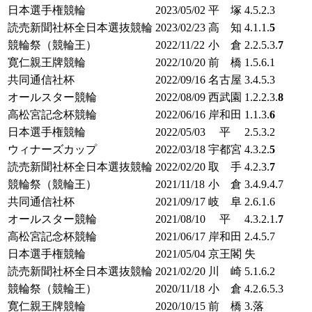
日本選手権競輪
2023/05/02
平 塚
4.5.2.3
読売新聞社杯全日本選抜競輪
2023/02/23
高 知
4.1.1.
5
競輪祭（競輪王）
2022/11/22
小 倉
2.2.5.3.
7
寛仁親王牌競輪
2022/10/20
前 橋
1.5.6.1
共同通信社杯
2022/09/16
名古屋
3.4.5.3
オールスター競輪
2022/08/09
西武園
1.2.2.3.
8
高松宮記念杯競輪
2022/06/16
岸和田
1.1.3.
6
日本選手権競輪
2022/05/03
平
2.5.3.2
ウィナーズカップ
2022/03/18
宇都宮
4.3.2.
5
読売新聞社杯全日本選抜競輪
2022/02/20
取 手
4.2.3.
7
競輪祭（競輪王）
2021/11/18
小 倉
3.4.9.4.7
共同通信社杯
2021/09/17
岐 阜
2.6.1.6
オールスター競輪
2021/08/10
平
4.3.2.1.
7
高松宮記念杯競輪
2021/06/17
岸和田
2.4.5.7
日本選手権競輪
2021/05/04
京王閣
失
読売新聞社杯全日本選抜競輪
2021/02/20
川 崎
5.1.6.2
競輪祭（競輪王）
2020/11/18
小 倉
4.2.6.5.3
寛仁親王牌競輪
2020/10/15
前 橋
3.落