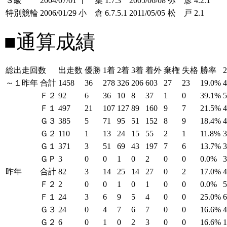
Ｓ級
2004/07/01
千 葉
1.7.3
2005/06/08
弥 彦
4.2.1
特別競輪
2006/01/29
小 倉
6.7.5.1
2011/05/05
松 戸
2.1
■通算成績
総出走回数
出走数
優勝
1着
2着
3着
着外
棄権
失格
勝率
～１昨年
合計
1458
36
278
326
206
603
27
23
19.0%
Ｆ２
92
6
36
10
8
37
1
0
39.1%
Ｆ１
497
21
107
127
89
160
9
7
21.5%
Ｇ３
385
5
71
95
51
152
8
9
18.4%
Ｇ２
110
1
13
24
15
55
2
1
11.8%
Ｇ１
371
3
51
69
43
197
7
6
13.7%
ＧＰ
3
0
0
1
0
2
0
0
0.0%
昨年
合計
82
3
14
25
14
27
0
2
17.0%
Ｆ２
2
0
0
1
0
1
0
0
0.0%
Ｆ１
24
3
6
9
5
4
0
0
25.0%
Ｇ３
24
0
4
7
6
7
0
0
16.6%
Ｇ２
6
0
1
0
2
3
0
0
16.6%