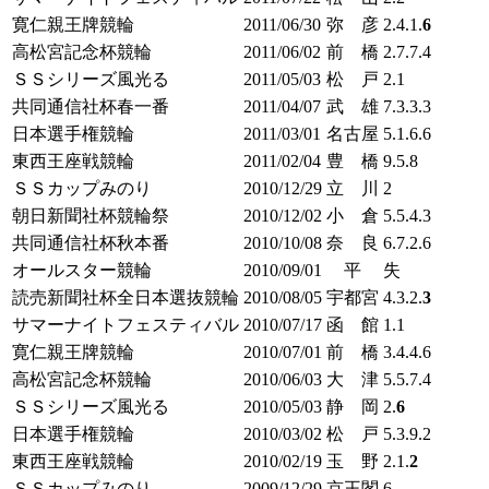
寛仁親王牌競輪
2011/06/30
弥 彦
2.4.1.
6
高松宮記念杯競輪
2011/06/02
前 橋
2.7.7.4
ＳＳシリーズ風光る
2011/05/03
松 戸
2.
1
共同通信社杯春一番
2011/04/07
武 雄
7.3.3.3
日本選手権競輪
2011/03/01
名古屋
5.1.6.6
東西王座戦競輪
2011/02/04
豊 橋
9.5.8
ＳＳカップみのり
2010/12/29
立 川
2
朝日新聞社杯競輪祭
2010/12/02
小 倉
5.5.4.3
共同通信社杯秋本番
2010/10/08
奈 良
6.7.2.6
オールスター競輪
2010/09/01
平
失
読売新聞社杯全日本選抜競輪
2010/08/05
宇都宮
4.3.2.
3
サマーナイトフェスティバル
2010/07/17
函 館
1.
1
寛仁親王牌競輪
2010/07/01
前 橋
3.4.4.6
高松宮記念杯競輪
2010/06/03
大 津
5.5.7.4
ＳＳシリーズ風光る
2010/05/03
静 岡
2.
6
日本選手権競輪
2010/03/02
松 戸
5.3.9.2
東西王座戦競輪
2010/02/19
玉 野
2.1.
2
ＳＳカップみのり
2009/12/29
京王閣
6