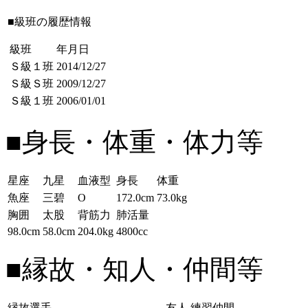
■級班の履歴情報
級班
年月日
Ｓ級１班
2014/12/27
Ｓ級Ｓ班
2009/12/27
Ｓ級１班
2006/01/01
■身長・体重・体力等
星座
九星
血液型
身長
体重
魚座
三碧
O
172.0cm
73.0kg
胸囲
太股
背筋力
肺活量
98.0cm
58.0cm
204.0kg
4800cc
■縁故・知人・仲間等
縁故選手
友人
練習仲間