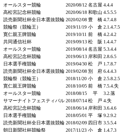
オールスター競輪
2020/08/12
名古屋
4.4.4
高松宮記念杯競輪
2020/06/18
和歌山
4.5.5.5
読売新聞社杯全日本選抜競輪
2020/02/08
豊 橋
4.7.4.8
競輪祭（競輪王）
2019/11/19
小 倉
2.1.4.7.5
寛仁親王牌競輪
2019/10/11
前 橋
4.2.4.2
共同通信社杯
2019/09/13
松 阪
1.4.4.7
オールスター競輪
2019/08/14
名古屋
5.3.4.4
高松宮記念杯競輪
2019/06/13
岸和田
2.8.6.5
日本選手権競輪
2019/04/30
松 戸
1.7.8.7
読売新聞社杯全日本選抜競輪
2019/02/08
別 府
6.4.4.3
競輪祭（競輪王）
2018/11/20
小 倉
2.5.8.2.5
寛仁親王牌競輪
2018/10/05
前 橋
7.5.4.失
オールスター競輪
2018/08/15
平
3.2.落
サマーナイトフェスティバル
2018/07/14
松 戸
4.失
高松宮記念杯競輪
2018/06/14
岸和田
3.6.4.6
日本選手権競輪
2018/05/01
平 塚
9.2.9.2
読売新聞社杯全日本選抜競輪
2018/02/09
四日市
3.5.5.4
朝日新聞社杯競輪祭
2017/11/23
小 倉
1.4.7.3