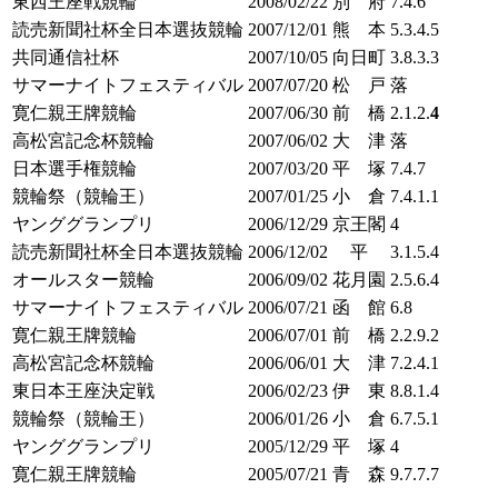
東西王座戦競輪
2008/02/22
別 府
7.4.6
読売新聞社杯全日本選抜競輪
2007/12/01
熊 本
5.3.4.5
共同通信社杯
2007/10/05
向日町
3.8.3.3
サマーナイトフェスティバル
2007/07/20
松 戸
落
寛仁親王牌競輪
2007/06/30
前 橋
2.1.2.
4
高松宮記念杯競輪
2007/06/02
大 津
落
日本選手権競輪
2007/03/20
平 塚
7.4.7
競輪祭（競輪王）
2007/01/25
小 倉
7.4.1.1
ヤンググランプリ
2006/12/29
京王閣
4
読売新聞社杯全日本選抜競輪
2006/12/02
平
3.1.5.4
オールスター競輪
2006/09/02
花月園
2.5.6.4
サマーナイトフェスティバル
2006/07/21
函 館
6.8
寛仁親王牌競輪
2006/07/01
前 橋
2.2.9.2
高松宮記念杯競輪
2006/06/01
大 津
7.2.4.1
東日本王座決定戦
2006/02/23
伊 東
8.8.1.4
競輪祭（競輪王）
2006/01/26
小 倉
6.7.5.1
ヤンググランプリ
2005/12/29
平 塚
4
寛仁親王牌競輪
2005/07/21
青 森
9.7.7.7