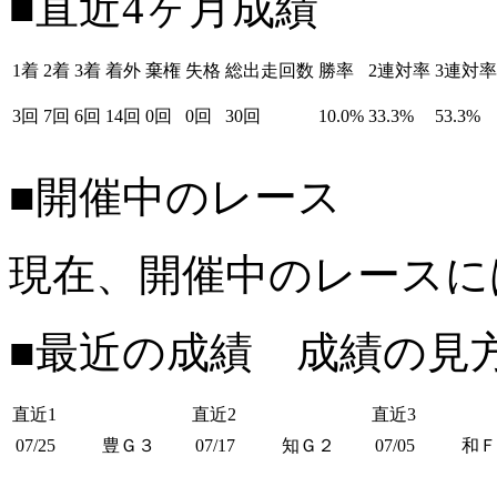
■直近4ヶ月成績
1着
2着
3着
着外
棄権
失格
総出走回数
勝率
2連対率
3連対率
3回
7回
6回
14回
0回
0回
30回
10.0%
33.3%
53.3%
■開催中のレース
現在、開催中のレースに
■最近の成績 成績の見
直近1
直近2
直近3
07/25
豊Ｇ３
07/17
知Ｇ２
07/05
和Ｆ