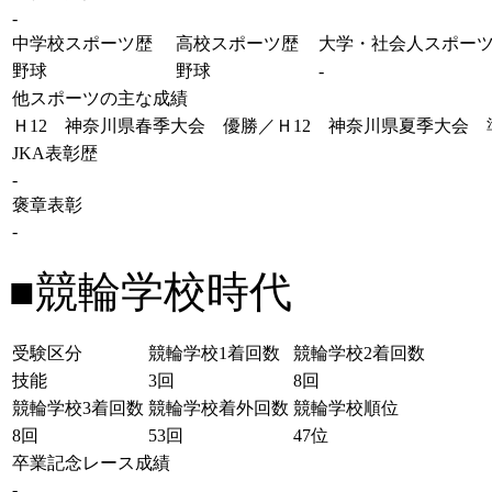
-
中学校スポーツ歴
高校スポーツ歴
大学・社会人スポー
野球
野球
-
他スポーツの主な成績
Ｈ12 神奈川県春季大会 優勝／Ｈ12 神奈川県夏季大会 
JKA表彰歴
-
褒章表彰
-
■競輪学校時代
受験区分
競輪学校1着回数
競輪学校2着回数
技能
3回
8回
競輪学校3着回数
競輪学校着外回数
競輪学校順位
8回
53回
47位
卒業記念レース成績
-