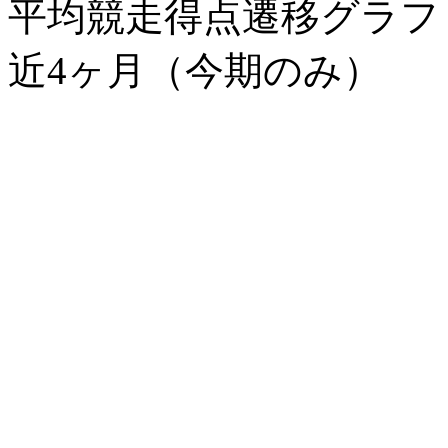
平均競走得点遷移グラ
近4ヶ月（今期のみ）