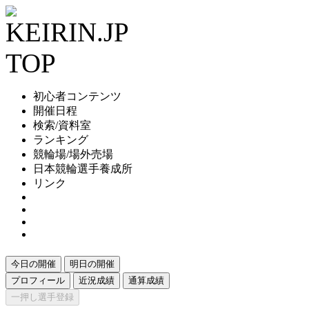
初心者コンテンツ
開催日程
検索/資料室
ランキング
競輪場/場外売場
日本競輪選手養成所
リンク
今日の開催
明日の開催
プロフィール
近況成績
通算成績
一押し選手登録