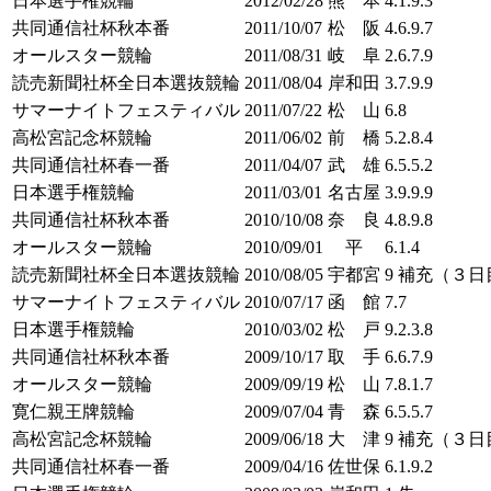
日本選手権競輪
2012/02/28
熊 本
4.1.9.3
共同通信社杯秋本番
2011/10/07
松 阪
4.6.9.7
オールスター競輪
2011/08/31
岐 阜
2.6.7.9
読売新聞社杯全日本選抜競輪
2011/08/04
岸和田
3.7.9.9
サマーナイトフェスティバル
2011/07/22
松 山
6.8
高松宮記念杯競輪
2011/06/02
前 橋
5.2.8.4
共同通信社杯春一番
2011/04/07
武 雄
6.5.5.2
日本選手権競輪
2011/03/01
名古屋
3.9.9.9
共同通信社杯秋本番
2010/10/08
奈 良
4.8.9.8
オールスター競輪
2010/09/01
平
6.1.4
読売新聞社杯全日本選抜競輪
2010/08/05
宇都宮
9 補充（３日
サマーナイトフェスティバル
2010/07/17
函 館
7.7
日本選手権競輪
2010/03/02
松 戸
9.2.3.8
共同通信社杯秋本番
2009/10/17
取 手
6.6.7.9
オールスター競輪
2009/09/19
松 山
7.8.1.7
寛仁親王牌競輪
2009/07/04
青 森
6.5.5.7
高松宮記念杯競輪
2009/06/18
大 津
9 補充（３日
共同通信社杯春一番
2009/04/16
佐世保
6.1.9.2