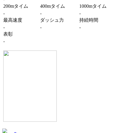
200mタイム
400mタイム
1000mタイム
-
-
-
最高速度
ダッシュ力
持続時間
-
-
-
表彰
-