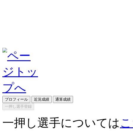
プロフィール
近況成績
通算成績
一押し選手登録
一押し選手については
こ