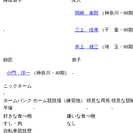
岡崎 泰郎
（神奈川・88
-
三上 佳孝
（千 葉・88
井上 雄三
（埼 玉・88
師匠
弟子
小門 洋一
（神奈川・49期）
-
ニックネーム
-
ホームバンク
ホーム競技場（練習地）
得意な周長
得意な競
平塚
-
-
-
好きな食べ物
嫌いな食べ物
すし・肉
なし
自転車競技歴