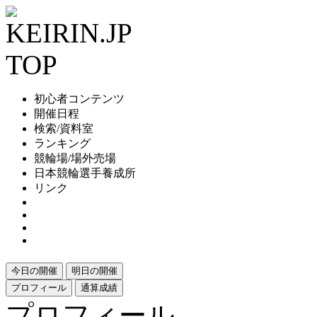
初心者コンテンツ
開催日程
検索/資料室
ランキング
競輪場/場外売場
日本競輪選手養成所
リンク
今日の開催
明日の開催
プロフィール
通算成績
プロフィール