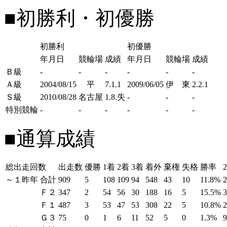
■初勝利・初優勝
初勝利
初優勝
年月日
競輪場
成績
年月日
競輪場
成績
Ｂ級
-
-
-
-
-
-
Ａ級
2004/08/15
平
7.1.1
2009/06/05
伊 東
2.2.1
Ｓ級
2010/08/28
名古屋
1.8.失
-
-
-
特別競輪
-
-
-
-
-
-
■通算成績
総出走回数
出走数
優勝
1着
2着
3着
着外
棄権
失格
勝率
～１昨年
合計
909
5
108
109
94
548
43
10
11.8%
Ｆ２
347
2
54
56
30
188
16
5
15.5%
Ｆ１
487
3
53
47
53
308
22
5
10.8%
Ｇ３
75
0
1
6
11
52
5
0
1.3%