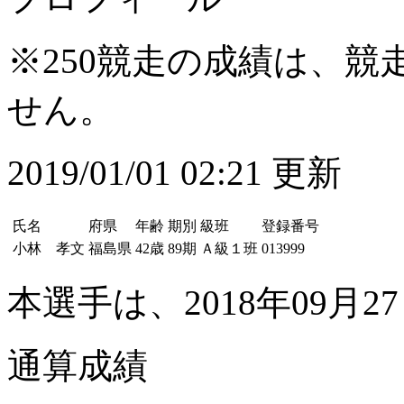
※250競走の成績は、
せん。
2019/01/01 02:21 更新
氏名
府県
年齢
期別
級班
登録番号
小林 孝文
福島県
42歳
89期
Ａ級１班
013999
本選手は、2018年09月
通算成績