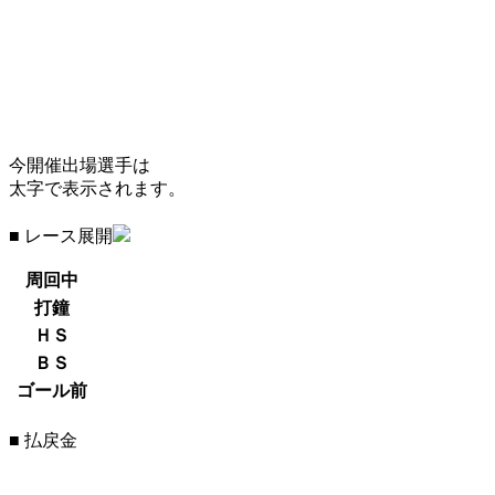
今開催出場選手は
太字で表示されます。
■ レース展開
周回中
打鐘
ＨＳ
ＢＳ
ゴール前
■ 払戻金