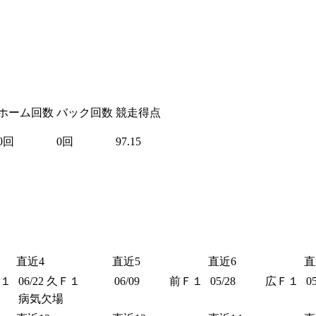
ホーム回数
バック回数
競走得点
0回
0回
97.15
直近4
直近5
直近6
直
１
06/22
久Ｆ１
06/09
前Ｆ１
05/28
広Ｆ１
0
病気欠場