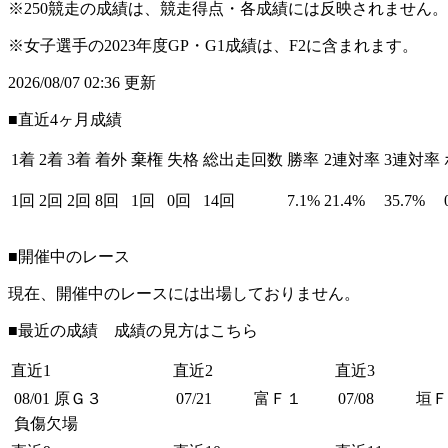
※250競走の成績は、競走得点・各成績には反映されません。
※女子選手の2023年度GP・G1成績は、F2に含まれます。
2026/08/07 02:36 更新
■直近4ヶ月成績
1着
2着
3着
着外
棄権
失格
総出走回数
勝率
2連対率
3連対率
1回
2回
2回
8回
1回
0回
14回
7.1%
21.4%
35.7%
■開催中のレース
現在、開催中のレースには出場しておりません。
■最近の成績 成績の見方は
こちら
直近1
直近2
直近3
08/01
原Ｇ３
07/21
富Ｆ１
07/08
垣Ｆ
負傷欠場