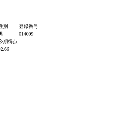
性別
登録番号
男
014009
今期得点
92.66