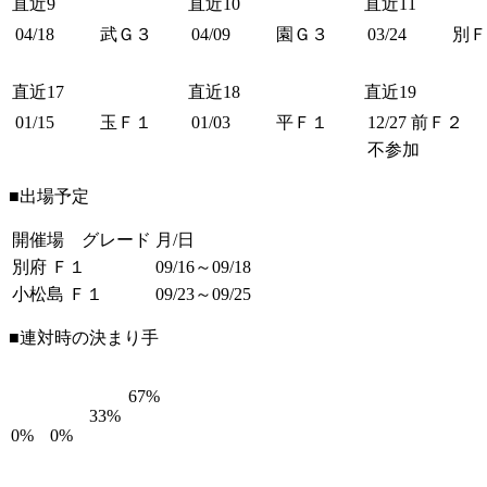
直近9
直近10
直近11
04/18
武Ｇ３
04/09
園Ｇ３
03/24
別Ｆ
直近17
直近18
直近19
01/15
玉Ｆ１
01/03
平Ｆ１
12/27
前Ｆ２
不参加
■出場予定
開催場 グレード
月/日
別府 Ｆ１
09/16～09/18
小松島 Ｆ１
09/23～09/25
■連対時の決まり手
67%
33%
0%
0%