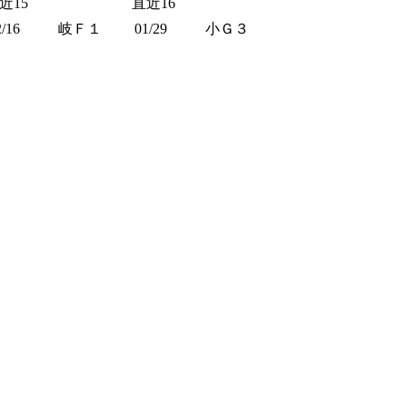
近15
直近16
2/16
岐Ｆ１
01/29
小Ｇ３