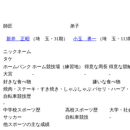
師匠
弟子
新井 正昭
（埼 玉・31期）
小玉 勇一
（埼 玉・113
ニックネーム
タケ
ホームバンク
ホーム競技場（練習地）
得意な周長
得意な競
大宮
-
-
-
好きな食べ物
嫌いな食べ物
焼肉・ステーキ・すき焼き・しゃぶしゃぶ
パセリ・ハーブ・
自転車競技歴
-
中学校スポーツ歴
高校スポーツ歴
大学・社
サッカー
自転車競技
-
他スポーツの主な成績