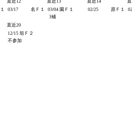
直近12
直近13
直近14
直
１
03/17
名Ｆ１
03/04
園Ｆ１
02/25
原Ｆ１
0
3補
直近20
12/15
垣Ｆ２
不参加