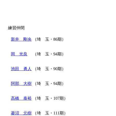
練習仲間
新井 剛央
（埼 玉・86期）
岡 光良
（埼 玉・94期）
池田 勇人
（埼 玉・90期）
阿部 大樹
（埼 玉・94期）
高橋 泰裕
（埼 玉・107期）
菱沼 元樹
（埼 玉・111期）