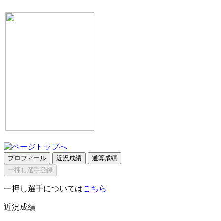
プロフィール
近況成績
通算成績
一押し選手登録
一押し選手については
こちら
近況成績