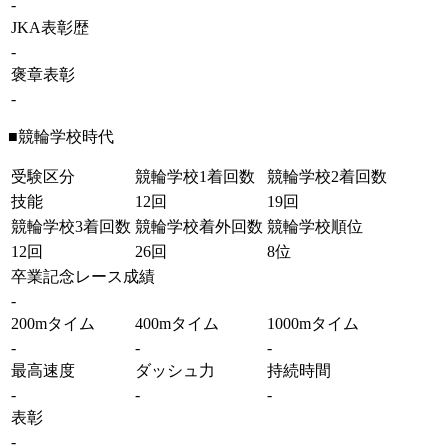
-
JKA表彰歴
-
褒章表彰
-
■競輪学校時代
受験区分
競輪学校1着回数
競輪学校2着回数
技能
12回
19回
競輪学校3着回数
競輪学校着外回数
競輪学校順位
12回
26回
8位
卒業記念レース成績
-
200mタイム
400mタイム
1000mタイム
-
-
-
最高速度
ダッシュ力
持続時間
-
-
-
表彰
-