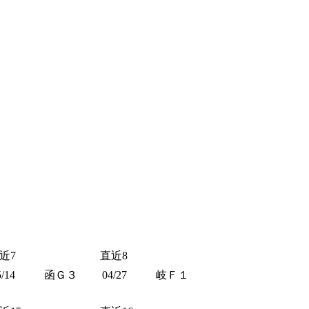
近7
直近8
5/14
函Ｇ３
04/27
岐Ｆ１