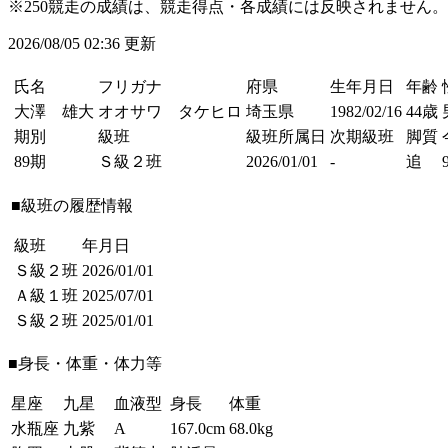
※250競走の成績は、競走得点・各成績には反映されません。
2026/08/05 02:36 更新
氏名
フリガナ
府県
生年月日
年齢
大澤 雄大
オオサワ タケヒロ
埼玉県
1982/02/16
44歳
期別
級班
級班所属日
次期級班
脚質
89期
Ｓ級２班
2026/01/01
-
追
■級班の履歴情報
級班
年月日
Ｓ級２班
2026/01/01
Ａ級１班
2025/07/01
Ｓ級２班
2025/01/01
■身長・体重・体力等
星座
九星
血液型
身長
体重
水瓶座
九紫
A
167.0cm
68.0kg