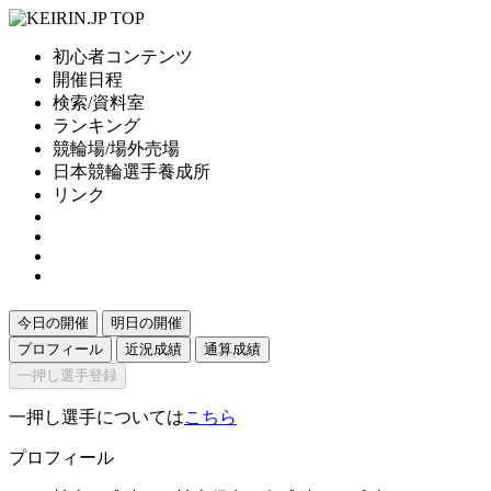
初心者コンテンツ
開催日程
検索/資料室
ランキング
競輪場/場外売場
日本競輪選手養成所
リンク
今日の開催
明日の開催
プロフィール
近況成績
通算成績
一押し選手登録
一押し選手については
こちら
プロフィール