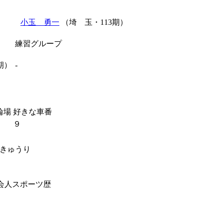
小玉 勇一
（埼 玉・113期）
練習グループ
期）
-
輪場
好きな車番
９
きゅうり
会人スポーツ歴