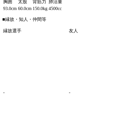
胸囲
太股
背筋力
肺活量
93.0cm
60.0cm
150.0kg
4500cc
■縁故・知人・仲間等
縁故選手
友人
-
-