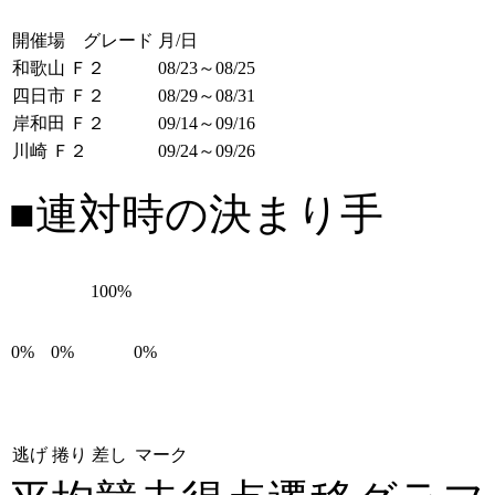
開催場 グレード
月/日
和歌山 Ｆ２
08/23～08/25
四日市 Ｆ２
08/29～08/31
岸和田 Ｆ２
09/14～09/16
川崎 Ｆ２
09/24～09/26
■連対時の決まり手
100%
0%
0%
0%
逃げ
捲り
差し
マーク