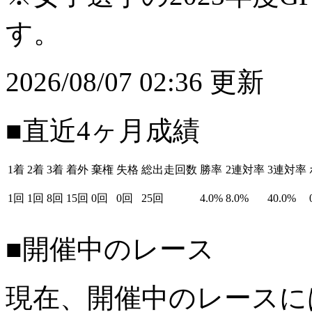
す。
2026/08/07 02:36 更新
■直近4ヶ月成績
1着
2着
3着
着外
棄権
失格
総出走回数
勝率
2連対率
3連対率
1回
1回
8回
15回
0回
0回
25回
4.0%
8.0%
40.0%
■開催中のレース
現在、開催中のレースに