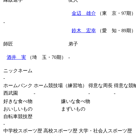
金辺 雄介
（東 京・97期）
-
鈴木 宏幸
（愛 知・89期）
師匠
弟子
酒井 実
（埼 玉・70期）
-
ニックネーム
-
ホームバンク
ホーム競技場（練習地）
得意な周長
得意な競
西武園
-
-
-
好きな食べ物
嫌いな食べ物
おいしいもの
まずいもの
自転車競技歴
-
中学校スポーツ歴
高校スポーツ歴
大学・社会人スポーツ歴