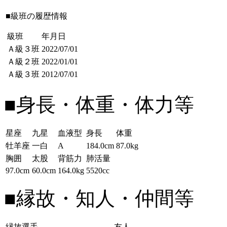
■級班の履歴情報
級班
年月日
Ａ級３班
2022/07/01
Ａ級２班
2022/01/01
Ａ級３班
2012/07/01
■身長・体重・体力等
星座
九星
血液型
身長
体重
牡羊座
一白
A
184.0cm
87.0kg
胸囲
太股
背筋力
肺活量
97.0cm
60.0cm
164.0kg
5520cc
■縁故・知人・仲間等
縁故選手
友人