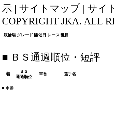
示
|
サイトマップ
|
サイ
COPYRIGHT JKA. ALL R
競輪場
グレード
開催日
レース
種目
■ ＢＳ通過順位・短評
ＢＳ
着
車番
選手名
通過順位
■ 車番