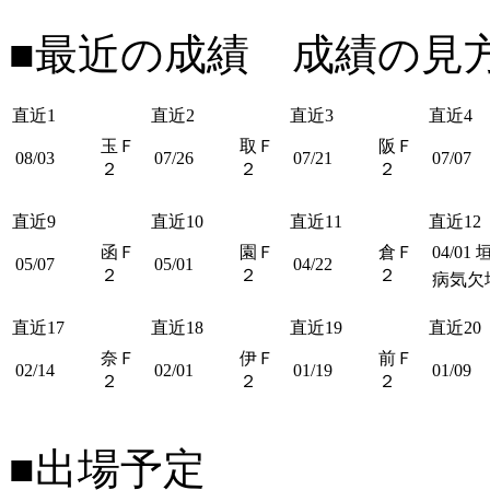
■最近の成績 成績の見
直近1
直近2
直近3
直近4
玉Ｆ
取Ｆ
阪Ｆ
08/03
07/26
07/21
07/07
２
２
２
直近9
直近10
直近11
直近12
函Ｆ
園Ｆ
倉Ｆ
04/01
05/07
05/01
04/22
２
２
２
病気欠
直近17
直近18
直近19
直近20
奈Ｆ
伊Ｆ
前Ｆ
02/14
02/01
01/19
01/09
２
２
２
■出場予定