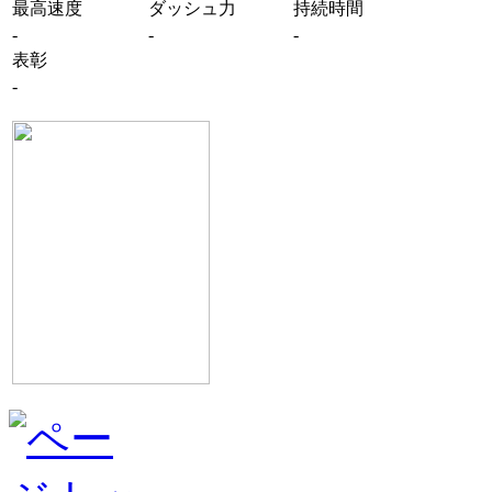
最高速度
ダッシュ力
持続時間
-
-
-
表彰
-