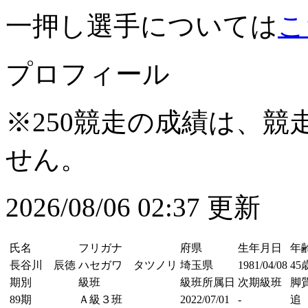
一押し選手については
こ
プロフィール
※250競走の成績は、
せん。
2026/08/06 02:37 更新
氏名
フリガナ
府県
生年月日
年
長谷川 辰徳
ハセガワ タツノリ
埼玉県
1981/04/08
45
期別
級班
級班所属日
次期級班
脚
89期
Ａ級３班
2022/07/01
-
追