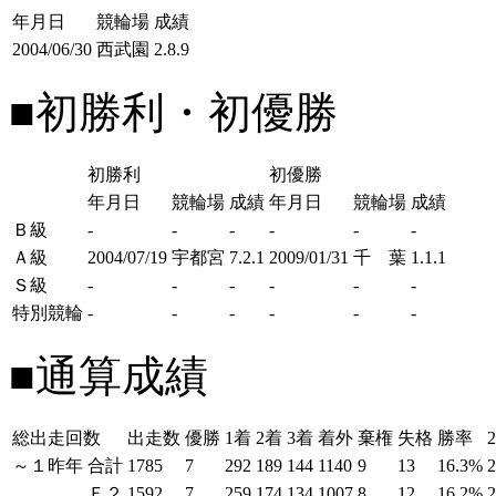
年月日
競輪場
成績
2004/06/30
西武園
2.8.9
■初勝利・初優勝
初勝利
初優勝
年月日
競輪場
成績
年月日
競輪場
成績
Ｂ級
-
-
-
-
-
-
Ａ級
2004/07/19
宇都宮
7.2.1
2009/01/31
千 葉
1.1.1
Ｓ級
-
-
-
-
-
-
特別競輪
-
-
-
-
-
-
■通算成績
総出走回数
出走数
優勝
1着
2着
3着
着外
棄権
失格
勝率
～１昨年
合計
1785
7
292
189
144
1140
9
13
16.3%
Ｆ２
1592
7
259
174
134
1007
8
12
16.2%