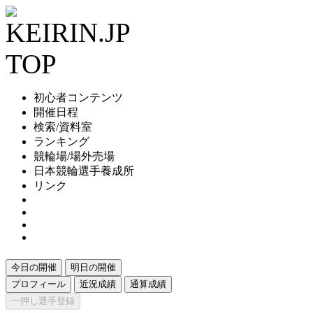
初心者コンテンツ
開催日程
検索/資料室
ランキング
競輪場/場外売場
日本競輪選手養成所
リンク
今日の開催
明日の開催
プロフィール
近況成績
通算成績
一押し選手登録