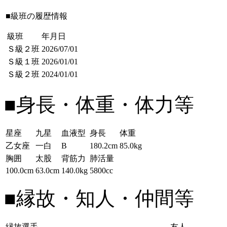
■級班の履歴情報
級班
年月日
Ｓ級２班
2026/07/01
Ｓ級１班
2026/01/01
Ｓ級２班
2024/01/01
■身長・体重・体力等
星座
九星
血液型
身長
体重
乙女座
一白
B
180.2cm
85.0kg
胸囲
太股
背筋力
肺活量
100.0cm
63.0cm
140.0kg
5800cc
■縁故・知人・仲間等
縁故選手
友人