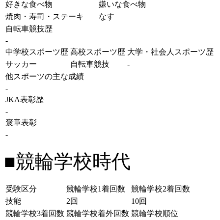
好きな食べ物
嫌いな食べ物
焼肉・寿司・ステーキ
なす
自転車競技歴
-
中学校スポーツ歴
高校スポーツ歴
大学・社会人スポーツ歴
サッカー
自転車競技
-
他スポーツの主な成績
-
JKA表彰歴
-
褒章表彰
-
■競輪学校時代
受験区分
競輪学校1着回数
競輪学校2着回数
技能
2回
10回
競輪学校3着回数
競輪学校着外回数
競輪学校順位