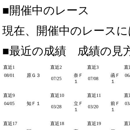
■開催中のレース
現在、開催中のレースに
■最近の成績 成績の見
直近1
直近2
直近3
直
08/01
原Ｇ３
奈Ｆ
函Ｆ
06
07/25
07/08
１
１
直近9
直近10
直近11
直
04/05
知Ｆ１
立Ｆ
前Ｆ
03
03/28
03/20
１
１
直近17
直近18
直近19
直