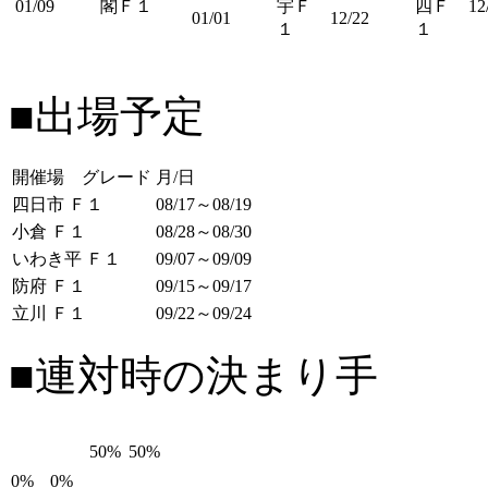
01/09
閣Ｆ１
宇Ｆ
四Ｆ
12
01/01
12/22
１
１
■出場予定
開催場 グレード
月/日
四日市 Ｆ１
08/17～08/19
小倉 Ｆ１
08/28～08/30
いわき平 Ｆ１
09/07～09/09
防府 Ｆ１
09/15～09/17
立川 Ｆ１
09/22～09/24
■連対時の決まり手
50%
50%
0%
0%