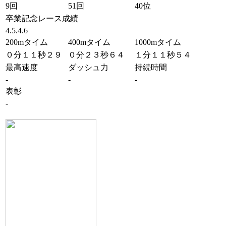
9回
51回
40位
卒業記念レース成績
4.5.4.6
200mタイム
400mタイム
1000mタイム
０分１１秒２９
０分２３秒６４
１分１１秒５４
最高速度
ダッシュ力
持続時間
-
-
-
表彰
-