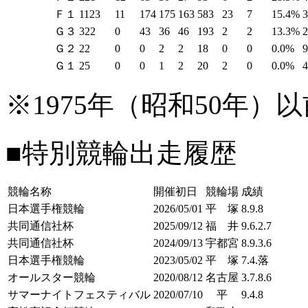
Ｆ１
1123
11
174
175
163
583
23
7
15.4%
Ｇ３
322
0
43
36
46
193
2
2
13.3%
Ｇ２
22
0
0
2
2
18
0
0
0.0%
Ｇ１
25
0
0
1
2
20
2
0
0.0%
※1975年（昭和50年
■特別競輪出走履歴
競輪名称
開催初日
競輪場
成績
日本選手権競輪
2026/05/01
平 塚
8.9.8
共同通信社杯
2025/09/12
福 井
9.6.2.7
共同通信社杯
2024/09/13
宇都宮
8.9.3.6
日本選手権競輪
2023/05/02
平 塚
7.4.落
オールスター競輪
2020/08/12
名古屋
3.7.8.6
サマーナイトフェスティバル
2020/07/10
平
9.4.8