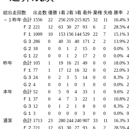
総出走回数
出走数
優勝
1着
2着
3着
着外
棄権
失格
勝率
～１昨年
合計
1556
22
256
219
215
825
32
11
16.4%
Ｆ２
221
12
63
30
27
93
6
2
28.5%
Ｆ１
1009
10
153
156
144
529
22
7
15.1%
Ｇ３
286
0
40
31
40
171
2
2
13.9%
Ｇ２
18
0
0
1
2
15
0
0
0.0%
Ｇ１
22
0
0
1
2
17
2
0
0.0%
昨年
合計
105
1
19
16
21
49
0
0
18.0%
Ｆ１
77
1
17
12
16
32
0
0
22.0%
Ｇ３
24
0
2
3
5
14
0
0
8.3%
Ｇ２
4
0
0
1
0
3
0
0
0.0%
本年
合計
52
0
5
9
4
33
1
0
9.6%
Ｆ１
37
0
4
7
3
22
1
0
10.8%
Ｇ３
12
0
1
2
1
8
0
0
8.3%
Ｇ１
3
0
0
0
0
3
0
0
0.0%
通算
合計
1713
23
280
244
240
907
33
11
16.3%
Ｆ２
221
12
63
30
27
93
6
2
28.5%