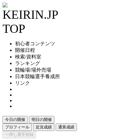
初心者コンテンツ
開催日程
検索/資料室
ランキング
競輪場/場外売場
日本競輪選手養成所
リンク
今日の開催
明日の開催
プロフィール
近況成績
通算成績
一押し選手登録