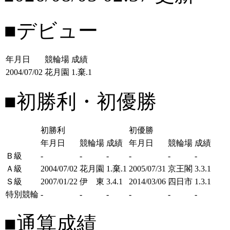
■デビュー
年月日
競輪場
成績
2004/07/02
花月園
1.棄.1
■初勝利・初優勝
初勝利
初優勝
年月日
競輪場
成績
年月日
競輪場
成績
Ｂ級
-
-
-
-
-
-
Ａ級
2004/07/02
花月園
1.棄.1
2005/07/31
京王閣
3.3.1
Ｓ級
2007/01/22
伊 東
3.4.1
2014/03/06
四日市
1.3.1
特別競輪
-
-
-
-
-
-
■通算成績