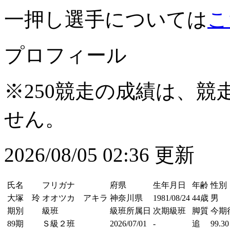
一押し選手については
こ
プロフィール
※250競走の成績は、
せん。
2026/08/05 02:36 更新
氏名
フリガナ
府県
生年月日
年齢
性別
大塚 玲
オオツカ アキラ
神奈川県
1981/08/24
44歳
男
期別
級班
級班所属日
次期級班
脚質
今期
89期
Ｓ級２班
2026/07/01
-
追
99.30