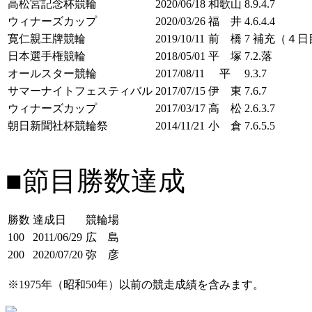
高松宮記念杯競輪
2020/06/18
和歌山
8.9.4.7
ウィナーズカップ
2020/03/26
福 井
4.6.4.4
寛仁親王牌競輪
2019/10/11
前 橋
7 補充（４日
日本選手権競輪
2018/05/01
平 塚
7.2.落
オールスター競輪
2017/08/11
平
9.3.7
サマーナイトフェスティバル
2017/07/15
伊 東
7.6.7
ウィナーズカップ
2017/03/17
高 松
2.6.3.7
朝日新聞社杯競輪祭
2014/11/21
小 倉
7.6.5.5
■節目勝数達成
勝数
達成日
競輪場
100
2011/06/29
広 島
200
2020/07/20
弥 彦
※1975年（昭和50年）以前の競走成績を含みます。