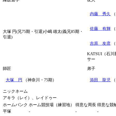
内藤 秀久
（
佐藤 有輝
（
大塚 円(兄75期・引退)小嶋 雄太(義兄85期・
引退)
吉原 友彦
（
KATSUI（石
サー
師匠
弟子
大塚 円
（神奈川・75期）
添田 龍児
（
ニックネーム
アキラ（レイ）、レイドゥー
ホームバンク
ホーム競技場（練習地）
得意な周長
得意な競
平塚
-
-
-