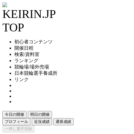
初心者コンテンツ
開催日程
検索/資料室
ランキング
競輪場/場外売場
日本競輪選手養成所
リンク
今日の開催
明日の開催
プロフィール
近況成績
通算成績
一押し選手登録