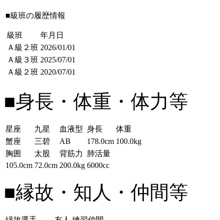
■級班の履歴情報
級班
年月日
Ａ級２班
2026/01/01
Ａ級３班
2025/07/01
Ａ級２班
2020/07/01
■身長・体重・体力等
星座
九星
血液型
身長
体重
蟹座
三碧
AB
178.0cm
100.0kg
胸囲
太股
背筋力
肺活量
105.0cm
72.0cm
200.0kg
6000cc
■縁故・知人・仲間等
縁故選手
友人
練習仲間