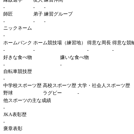
-
-
-
師匠
弟子
練習グループ
-
-
-
ニックネーム
-
ホームバンク
ホーム競技場（練習地）
得意な周長
得意な競
-
-
-
-
好きな食べ物
嫌いな食べ物
-
-
自転車競技歴
-
中学校スポーツ歴
高校スポーツ歴
大学・社会人スポーツ歴
野球
ラグビー
-
他スポーツの主な成績
-
JKA表彰歴
-
褒章表彰