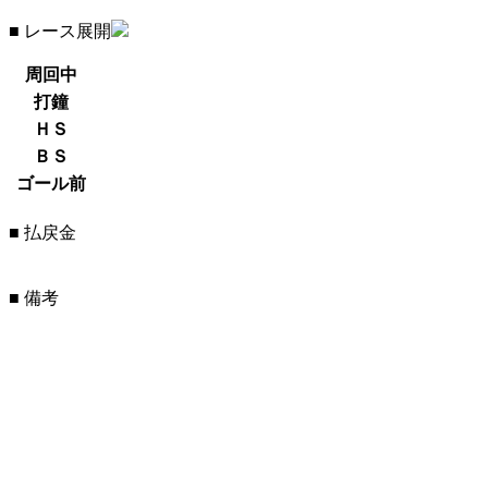
■ レース展開
周回中
打鐘
ＨＳ
ＢＳ
ゴール前
■ 払戻金
■ 備考