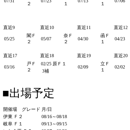
07/31
07/23
07/13
07/06
２
１
１
直近9
直近10
直近11
直近12
閣Ｆ
奈Ｆ
函Ｆ
05/25
05/07
04/30
04/23
２
２
１
直近17
直近18
直近19
直近20
戸Ｆ
02/25
原Ｆ１
立Ｆ
03/16
02/09
02/02
２
１
3補
■出場予定
開催場 グレード
月/日
伊東 Ｆ２
08/16～08/18
岐阜 Ｆ１
09/13～09/15