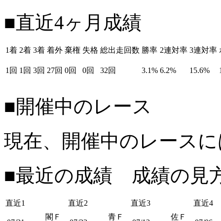
■直近4ヶ月成績
1着
2着
3着
着外
棄権
失格
総出走回数
勝率
2連対率
3連対率
1回
1回
3回
27回
0回
0回
32回
3.1%
6.2%
15.6%
■開催中のレース
現在、開催中のレースに
■最近の成績 成績の見
直近1
直近2
直近3
直近4
閣Ｆ
青Ｆ
佐Ｆ