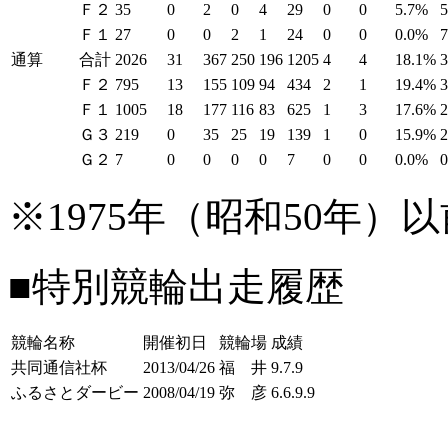
Ｆ２
35
0
2
0
4
29
0
0
5.7%
Ｆ１
27
0
0
2
1
24
0
0
0.0%
通算
合計
2026
31
367
250
196
1205
4
4
18.1%
Ｆ２
795
13
155
109
94
434
2
1
19.4%
Ｆ１
1005
18
177
116
83
625
1
3
17.6%
Ｇ３
219
0
35
25
19
139
1
0
15.9%
Ｇ２
7
0
0
0
0
7
0
0
0.0%
※1975年（昭和50年
■特別競輪出走履歴
競輪名称
開催初日
競輪場
成績
共同通信社杯
2013/04/26
福 井
9.7.9
ふるさとダービー
2008/04/19
弥 彦
6.6.9.9