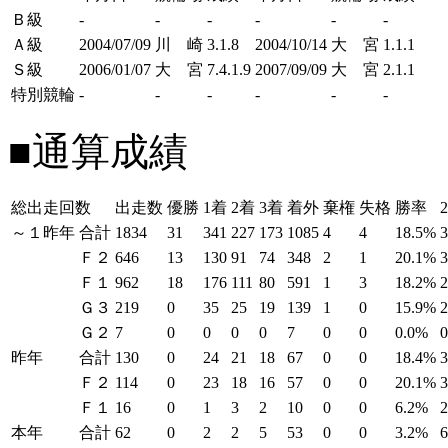
Ｂ級
-
-
-
-
-
-
Ａ級
2004/07/09
川 崎
3.1.8
2004/10/14
大 宮
1.1.1
Ｓ級
2006/01/07
大 宮
7.4.1.9
2007/09/09
大 宮
2.1.1
特別競輪
-
-
-
-
-
-
■通算成績
総出走回数
出走数
優勝
1着
2着
3着
着外
棄権
失格
勝率
～１昨年
合計
1834
31
341
227
173
1085
4
4
18.5%
Ｆ２
646
13
130
91
74
348
2
1
20.1%
Ｆ１
962
18
176
111
80
591
1
3
18.2%
Ｇ３
219
0
35
25
19
139
1
0
15.9%
Ｇ２
7
0
0
0
0
7
0
0
0.0%
昨年
合計
130
0
24
21
18
67
0
0
18.4%
Ｆ２
114
0
23
18
16
57
0
0
20.1%
Ｆ１
16
0
1
3
2
10
0
0
6.2%
本年
合計
62
0
2
2
5
53
0
0
3.2%