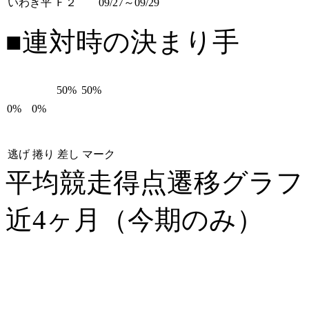
いわき平 Ｆ２
09/27～09/29
■連対時の決まり手
50%
50%
0%
0%
逃げ
捲り
差し
マーク
平均競走得点遷移グラ
近4ヶ月（今期のみ）