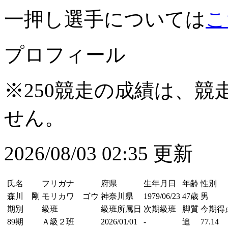
一押し選手については
こ
プロフィール
※250競走の成績は、
せん。
2026/08/03 02:35 更新
氏名
フリガナ
府県
生年月日
年齢
性別
森川 剛
モリカワ ゴウ
神奈川県
1979/06/23
47歳
男
期別
級班
級班所属日
次期級班
脚質
今期得
89期
Ａ級２班
2026/01/01
-
追
77.14