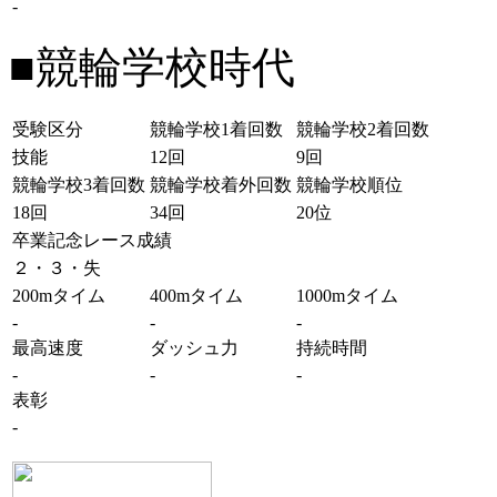
-
■競輪学校時代
受験区分
競輪学校1着回数
競輪学校2着回数
技能
12回
9回
競輪学校3着回数
競輪学校着外回数
競輪学校順位
18回
34回
20位
卒業記念レース成績
２・３・失
200mタイム
400mタイム
1000mタイム
-
-
-
最高速度
ダッシュ力
持続時間
-
-
-
表彰
-