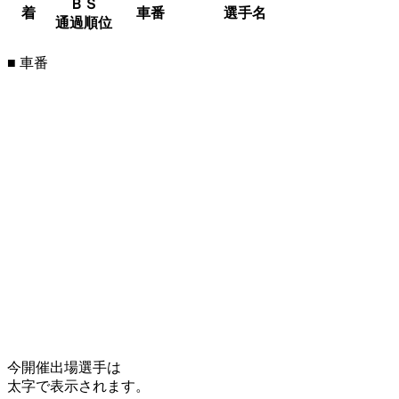
ＢＳ
着
車番
選手名
通過順位
■ 車番
今開催出場選手は
太字で表示されます。