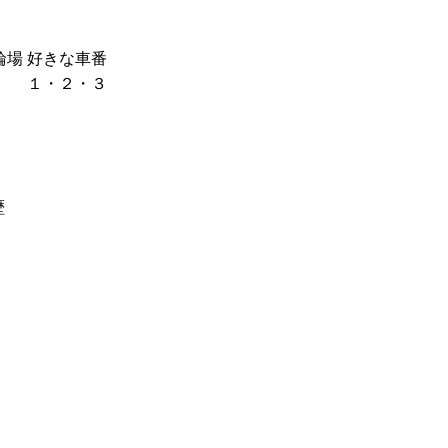
輪場
好きな車番
１・２・３
歴