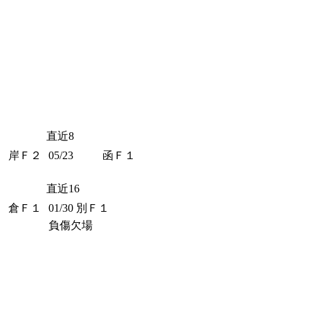
直近8
岸Ｆ２
05/23
函Ｆ１
直近16
倉Ｆ１
01/30
別Ｆ１
負傷欠場