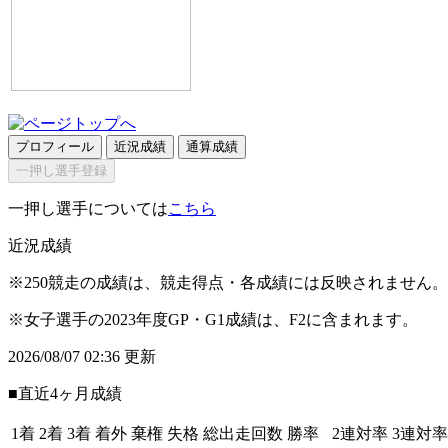
プロフィール
近況成績
通算成績
一押し選手登録
一押し選手については
こちら
近況成績
※250競走の成績は、競走得点・各成績には反映されません。
※女子選手の2023年度GP・G1成績は、F2に含まれます。
2026/08/07 02:36 更新
■直近4ヶ月成績
1着
2着
3着
着外
棄権
失格
総出走回数
勝率
2連対率
3連対率