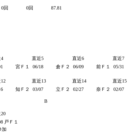
0回
0回
87.81
4
直近5
直近6
直近7
01
宮Ｆ１
06/18
倉Ｆ２
06/09
前Ｆ１
05/31
12
直近13
直近14
直近15
16
知Ｆ２
03/07
立Ｆ２
02/27
奈Ｆ２
02/07
B
20
08
戸Ｆ１
参加