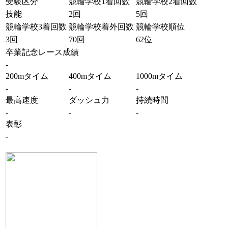
受験区分
競輪学校1着回数
競輪学校2着回数
技能
2回
5回
競輪学校3着回数
競輪学校着外回数
競輪学校順位
3回
70回
62位
卒業記念レース成績
-
200mタイム
400mタイム
1000mタイム
-
-
-
最高速度
ダッシュ力
持続時間
-
-
-
表彰
-