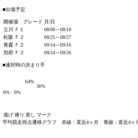
■出場予定
開催場 グレード
月/日
立川 Ｆ１
08/08～08/10
松阪 Ｆ２
08/25～08/27
青森 Ｆ２
09/14～09/16
別府 Ｆ２
09/24～09/26
■連対時の決まり手
64%
36%
0%
0%
逃げ
捲り
差し
マーク
平均競走得点遷移グラフ
赤線：直近4ヶ月
青線：直近4ヶ