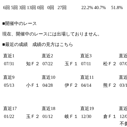
6回
5回
3回
13回
0回
0回
27回
22.2%
40.7%
51.8%
■開催中のレース
現在、開催中のレースには出場しておりません。
■最近の成績 成績の見方は
こちら
直近1
直近2
直近3
直近
07/31
知Ｆ２
07/22
玉Ｆ１
07/11
松Ｆ２
07/
直近9
直近10
直近11
直近
05/13
小Ｆ１
04/28
伊Ｆ２
04/14
熊Ｆ２
03/
直近17
直近18
直近19
直近
01/22
玉Ｆ２
01/12
岐Ｆ１
12/30
倉Ｆ１
12/
不