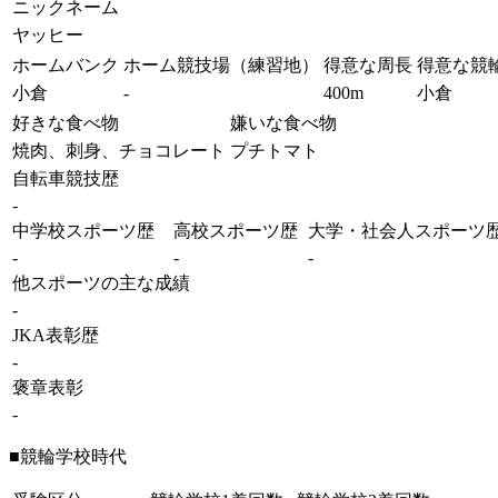
ニックネーム
ヤッヒー
ホームバンク
ホーム競技場（練習地）
得意な周長
得意な競
小倉
-
400m
小倉
好きな食べ物
嫌いな食べ物
焼肉、刺身、チョコレート
プチトマト
自転車競技歴
-
中学校スポーツ歴
高校スポーツ歴
大学・社会人スポーツ
-
-
-
他スポーツの主な成績
-
JKA表彰歴
-
褒章表彰
-
■競輪学校時代