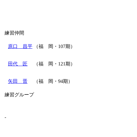
練習仲間
原口 昌平
（福 岡・107期）
田代 匠
（福 岡・121期）
矢田 晋
（福 岡・94期）
練習グループ
）
-
）