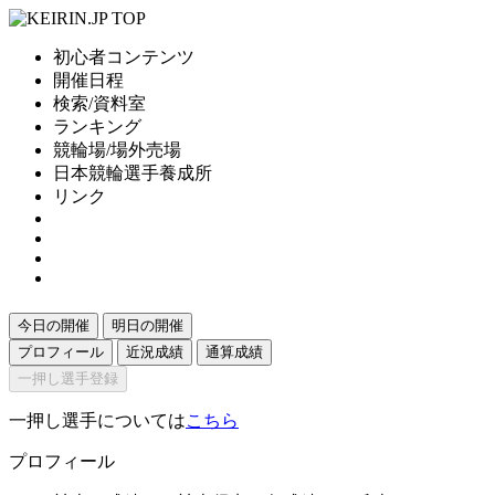
初心者コンテンツ
開催日程
検索/資料室
ランキング
競輪場/場外売場
日本競輪選手養成所
リンク
今日の開催
明日の開催
プロフィール
近況成績
通算成績
一押し選手登録
一押し選手については
こちら
プロフィール