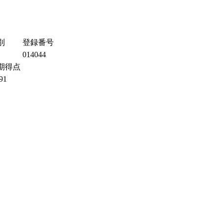
別
登録番号
014044
期得点
91