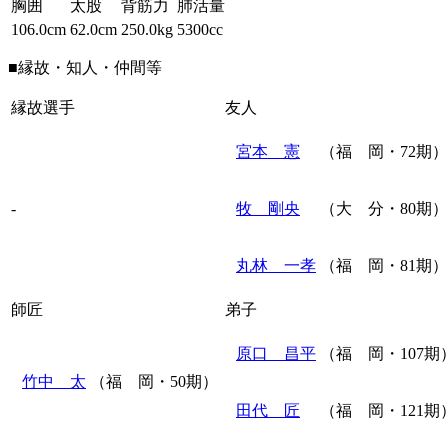
胸囲
太股
背筋力
肺活量
106.0cm
62.0cm
250.0kg
5300cc
■縁故・知人・仲間等
縁故選手
友人
宮本 憲
（福 岡・72期）
-
牧 剛央
（大 分・80期）
丸林 一孝
（福 岡・81期）
師匠
弟子
原口 昌平
（福 岡・107期
竹中 太
（福 岡・50期）
田代 匠
（福 岡・121期