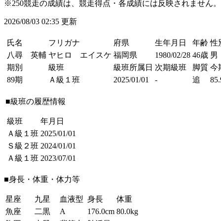
※250競走の成績は、競走得点・各成績には反映されません。
2026/08/03 02:35 更新
氏名
フリガナ
府県
生年月日
年齢
性
八尋 英輔
ヤヒロ エイスケ
福岡県
1980/02/28
46歳
男
期別
級班
級班所属日
次期級班
脚質
今
89期
Ａ級１班
2025/01/01
-
追
85.
■級班の履歴情報
級班
年月日
Ａ級１班
2025/01/01
Ｓ級２班
2024/01/01
Ａ級１班
2023/07/01
■身長・体重・体力等
星座
九星
血液型
身長
体重
魚座
二黒
A
176.0cm
80.0kg