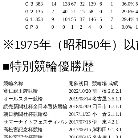
Ｇ３
383
14
138
67
32
139
6
1
36.0%
Ｇ２
135
2
40
21
15
58
0
1
29.6%
Ｇ１
353
9
104
55
37
146
5
7
29.4%
ＧＰ
8
0
0
1
2
4
0
1
0.0%
※1975年（昭和50年
■特別競輪優勝歴
競輪名称
開催初日
競輪場
成績
寛仁親王牌競輪
2022/10/20
前 橋
2.6.2.
1
オールスター競輪
2019/08/14
名古屋
3.5.1.
1
読売新聞社杯全日本選抜競輪
2018/02/09
四日市
1.7.1.
1
朝日新聞社杯競輪祭
2017/11/23
小 倉
2.1.1.
1
サマーナイトフェスティバル
2017/07/15
伊 東
4.2.
1
高松宮記念杯競輪
2017/06/15
岸和田
9.1.3.
1
高松宮記念杯競輪
2016/06/16
名古屋
1.1.3.
1