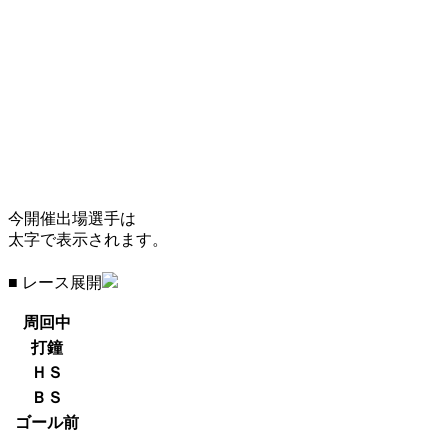
今開催出場選手は
太字で表示されます。
■ レース展開
周回中
打鐘
ＨＳ
ＢＳ
ゴール前