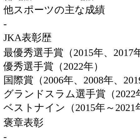
他スポーツの主な成績
-
JKA表彰歴
最優秀選手賞（2015年、2017年
優秀選手賞（2022年）
国際賞（2006年、2008年、201
グランドスラム選手賞（2022
ベストナイン（2015年～2021
褒章表彰
-