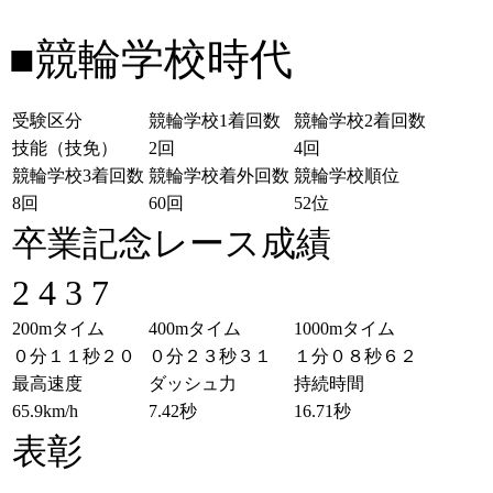
■競輪学校時代
受験区分
競輪学校1着回数
競輪学校2着回数
技能（技免）
2回
4回
競輪学校3着回数
競輪学校着外回数
競輪学校順位
8回
60回
52位
卒業記念レース成績
2 4 3 7
200mタイム
400mタイム
1000mタイム
０分１１秒２０
０分２３秒３１
１分０８秒６２
最高速度
ダッシュ力
持続時間
65.9km/h
7.42秒
16.71秒
表彰