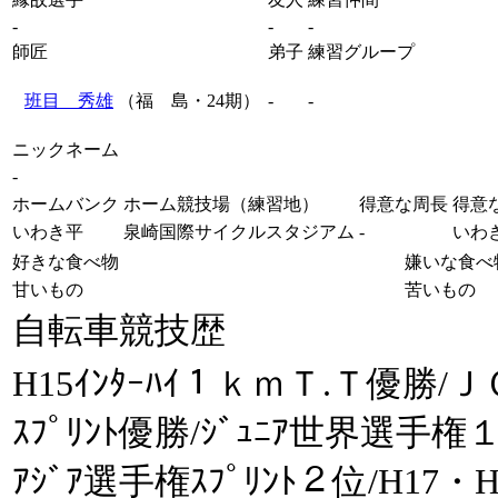
-
-
-
師匠
弟子
練習グループ
班目 秀雄
（福 島・24期）
-
-
ニックネーム
-
ホームバンク
ホーム競技場（練習地）
得意な周長
得意
いわき平
泉崎国際サイクルスタジアム
-
いわ
好きな食べ物
嫌いな食べ
甘いもの
苦いもの
自転車競技歴
H15ｲﾝﾀｰﾊｲ１ｋｍＴ.Ｔ優勝
ｽﾌﾟﾘﾝﾄ優勝/ｼﾞｭﾆｱ世界選手権１
ｱｼﾞｱ選手権ｽﾌﾟﾘﾝﾄ２位/H1