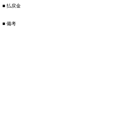
■ 払戻金
■ 備考