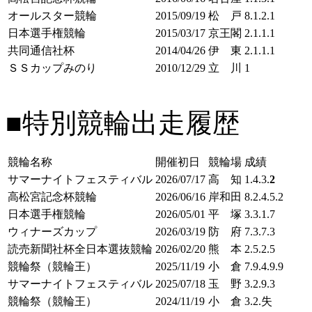
オールスター競輪
2015/09/19
松 戸
8.1.2.
1
日本選手権競輪
2015/03/17
京王閣
2.1.1.
1
共同通信社杯
2014/04/26
伊 東
2.1.1.
1
ＳＳカップみのり
2010/12/29
立 川
1
■特別競輪出走履歴
競輪名称
開催初日
競輪場
成績
サマーナイトフェスティバル
2026/07/17
高 知
1.4.3.
2
高松宮記念杯競輪
2026/06/16
岸和田
8.2.4.5.2
日本選手権競輪
2026/05/01
平 塚
3.3.1.7
ウィナーズカップ
2026/03/19
防 府
7.3.7.3
読売新聞社杯全日本選抜競輪
2026/02/20
熊 本
2.5.2.5
競輪祭（競輪王）
2025/11/19
小 倉
7.9.4.9.9
サマーナイトフェスティバル
2025/07/18
玉 野
3.2.9.3
競輪祭（競輪王）
2024/11/19
小 倉
3.2.失