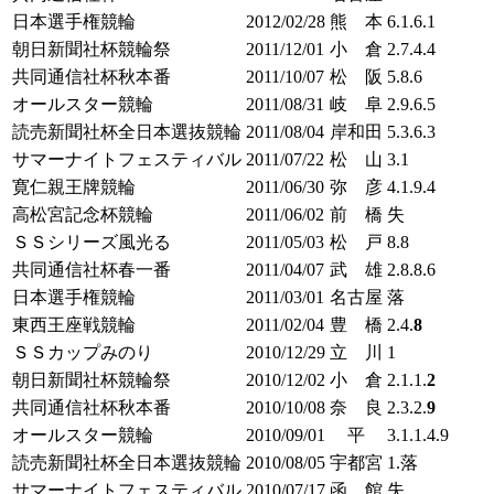
日本選手権競輪
2012/02/28
熊 本
6.1.6.1
朝日新聞社杯競輪祭
2011/12/01
小 倉
2.7.4.4
共同通信社杯秋本番
2011/10/07
松 阪
5.8.6
オールスター競輪
2011/08/31
岐 阜
2.9.6.5
読売新聞社杯全日本選抜競輪
2011/08/04
岸和田
5.3.6.3
サマーナイトフェスティバル
2011/07/22
松 山
3.1
寛仁親王牌競輪
2011/06/30
弥 彦
4.1.9.4
高松宮記念杯競輪
2011/06/02
前 橋
失
ＳＳシリーズ風光る
2011/05/03
松 戸
8.8
共同通信社杯春一番
2011/04/07
武 雄
2.8.8.6
日本選手権競輪
2011/03/01
名古屋
落
東西王座戦競輪
2011/02/04
豊 橋
2.4.
8
ＳＳカップみのり
2010/12/29
立 川
1
朝日新聞社杯競輪祭
2010/12/02
小 倉
2.1.1.
2
共同通信社杯秋本番
2010/10/08
奈 良
2.3.2.
9
オールスター競輪
2010/09/01
平
3.1.1.4.9
読売新聞社杯全日本選抜競輪
2010/08/05
宇都宮
1.落
サマーナイトフェスティバル
2010/07/17
函 館
失