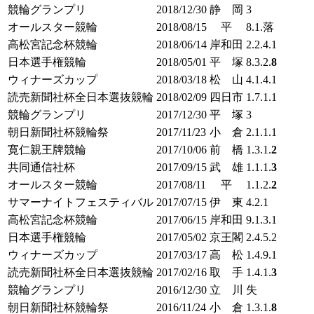
競輪グランプリ
2018/12/30
静 岡
3
オールスター競輪
2018/08/15
平
8.1.落
高松宮記念杯競輪
2018/06/14
岸和田
2.2.4.1
日本選手権競輪
2018/05/01
平 塚
8.3.2.
8
ウィナーズカップ
2018/03/18
松 山
4.1.4.1
読売新聞社杯全日本選抜競輪
2018/02/09
四日市
1.7.1.
1
競輪グランプリ
2017/12/30
平 塚
3
朝日新聞社杯競輪祭
2017/11/23
小 倉
2.1.1.
1
寛仁親王牌競輪
2017/10/06
前 橋
1.3.1.
2
共同通信社杯
2017/09/15
武 雄
1.1.1.
3
オールスター競輪
2017/08/11
平
1.1.2.
2
サマーナイトフェスティバル
2017/07/15
伊 東
4.2.
1
高松宮記念杯競輪
2017/06/15
岸和田
9.1.3.
1
日本選手権競輪
2017/05/02
京王閣
2.4.5.2
ウィナーズカップ
2017/03/17
高 松
1.4.9.1
読売新聞社杯全日本選抜競輪
2017/02/16
取 手
1.4.1.
3
競輪グランプリ
2016/12/30
立 川
失
朝日新聞社杯競輪祭
2016/11/24
小 倉
1.3.1.
8