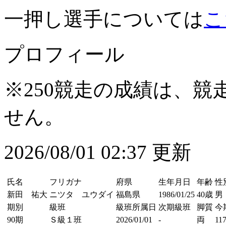
一押し選手については
こ
プロフィール
※250競走の成績は、
せん。
2026/08/01 02:37 更新
氏名
フリガナ
府県
生年月日
年齢
性
新田 祐大
ニツタ ユウダイ
福島県
1986/01/25
40歳
男
期別
級班
級班所属日
次期級班
脚質
今
90期
Ｓ級１班
2026/01/01
-
両
117