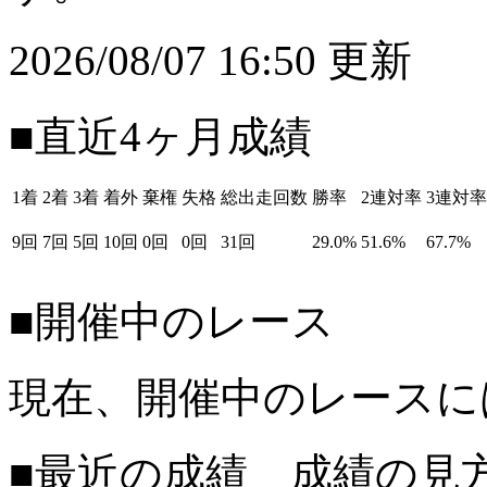
2026/08/07 16:50 更新
■直近4ヶ月成績
1着
2着
3着
着外
棄権
失格
総出走回数
勝率
2連対率
3連対率
9回
7回
5回
10回
0回
0回
31回
29.0%
51.6%
67.7%
■開催中のレース
現在、開催中のレースに
■最近の成績 成績の見