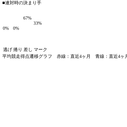
■連対時の決まり手
67%
33%
0%
0%
逃げ
捲り
差し
マーク
平均競走得点遷移グラフ
赤線：直近4ヶ月
青線：直近4ヶ