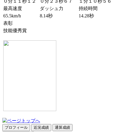
０分１１秒１２
０分２３秒６７
１分１０秒５６
最高速度
ダッシュ力
持続時間
65.5km/h
8.14秒
14.28秒
表彰
技能優秀賞
プロフィール
近況成績
通算成績