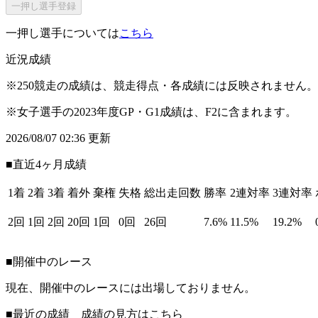
一押し選手登録
一押し選手については
こちら
近況成績
※250競走の成績は、競走得点・各成績には反映されません。
※女子選手の2023年度GP・G1成績は、F2に含まれます。
2026/08/07 02:36 更新
■直近4ヶ月成績
1着
2着
3着
着外
棄権
失格
総出走回数
勝率
2連対率
3連対率
2回
1回
2回
20回
1回
0回
26回
7.6%
11.5%
19.2%
■開催中のレース
現在、開催中のレースには出場しておりません。
■最近の成績 成績の見方は
こちら