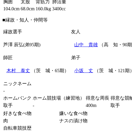
胸囲
太股
背筋力
肺活量
104.0cm
68.0cm
160.0kg
3400cc
■縁故・知人・仲間等
縁故選手
友人
芦澤 辰弘(弟95期)
山中 貴雄
（高 知・90
師匠
弟子
木村 泰丈
（茨 城・65期）
小坂 丈
（茨 城・121期
ニックネーム
-
ホームバンク
ホーム競技場（練習地）
得意な周長
得意な競
取手
-
400m
取手
好きな食べ物
嫌いな食べ物
肉
ナスの漬け物
自転車競技歴