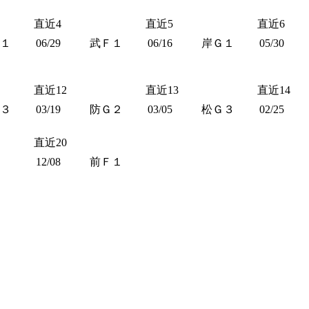
直近4
直近5
直近6
１
06/29
武Ｆ１
06/16
岸Ｇ１
05/30
直近12
直近13
直近14
３
03/19
防Ｇ２
03/05
松Ｇ３
02/25
直近20
12/08
前Ｆ１