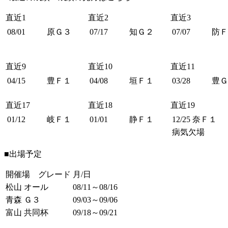
直近1
直近2
直近3
08/01
原Ｇ３
07/17
知Ｇ２
07/07
防Ｆ
直近9
直近10
直近11
04/15
豊Ｆ１
04/08
垣Ｆ１
03/28
豊Ｇ
直近17
直近18
直近19
01/12
岐Ｆ１
01/01
静Ｆ１
12/25
奈Ｆ１
病気欠場
■出場予定
開催場 グレード
月/日
松山 オール
08/11～08/16
青森 Ｇ３
09/03～09/06
富山 共同杯
09/18～09/21