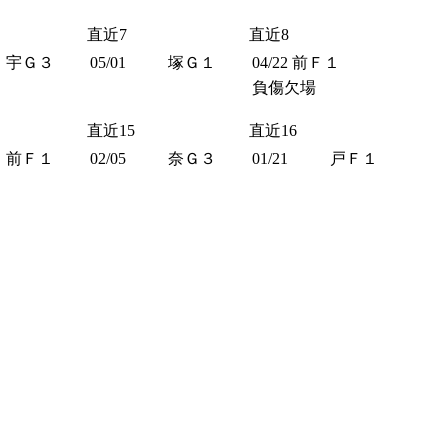
直近7
直近8
宇Ｇ３
05/01
塚Ｇ１
04/22
前Ｆ１
負傷欠場
直近15
直近16
前Ｆ１
02/05
奈Ｇ３
01/21
戸Ｆ１