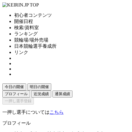
初心者コンテンツ
開催日程
検索/資料室
ランキング
競輪場/場外売場
日本競輪選手養成所
リンク
今日の開催
明日の開催
プロフィール
近況成績
通算成績
一押し選手登録
一押し選手については
こちら
プロフィール