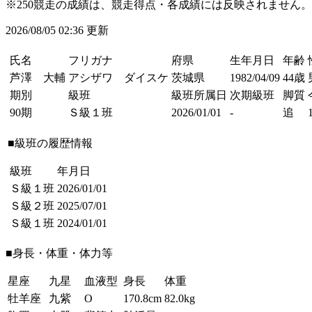
※250競走の成績は、競走得点・各成績には反映されません。
2026/08/05 02:36 更新
氏名
フリガナ
府県
生年月日
年齢
芦澤 大輔
アシザワ ダイスケ
茨城県
1982/04/09
44歳
期別
級班
級班所属日
次期級班
脚質
90期
Ｓ級１班
2026/01/01
-
追
■級班の履歴情報
級班
年月日
Ｓ級１班
2026/01/01
Ｓ級２班
2025/07/01
Ｓ級１班
2024/01/01
■身長・体重・体力等
星座
九星
血液型
身長
体重
牡羊座
九紫
O
170.8cm
82.0kg