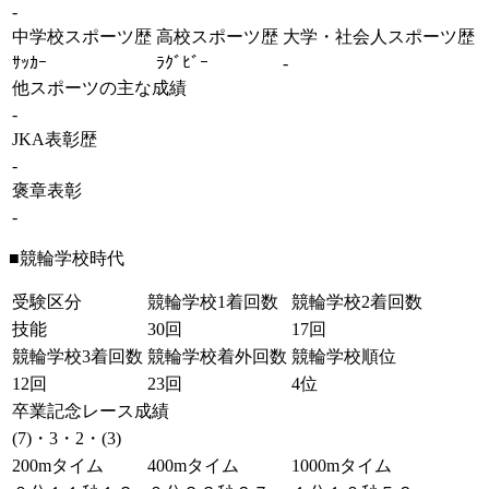
-
中学校スポーツ歴
高校スポーツ歴
大学・社会人スポーツ歴
ｻｯｶｰ
ﾗｸﾞﾋﾞｰ
-
他スポーツの主な成績
-
JKA表彰歴
-
褒章表彰
-
■競輪学校時代
受験区分
競輪学校1着回数
競輪学校2着回数
技能
30回
17回
競輪学校3着回数
競輪学校着外回数
競輪学校順位
12回
23回
4位
卒業記念レース成績
(7)・3・2・(3)
200mタイム
400mタイム
1000mタイム